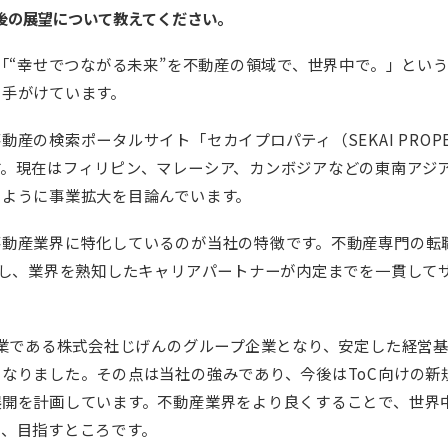
後の展望について教えてください。
、「“幸せでつながる未来”を不動産の領域で、世界中で。」とい
を手がけています。
産の検索ポータルサイト「セカイプロパティ（SEKAI PROP
す。現在はフィリピン、マレーシア、カンボジアなどの東南アジ
るように事業拡大を目論んでいます。
不動産業界に特化しているのが当社の特徴です。不動産専門の転
営し、業界を熟知したキャリアパートナーが内定までを一貫して
企業である株式会社じげんのグループ企業となり、安定した経営
なりました。その点は当社の強みであり、今後はToC向けの新
展開を計画しています。不動産業界をより良くすることで、世界
り、目指すところです。