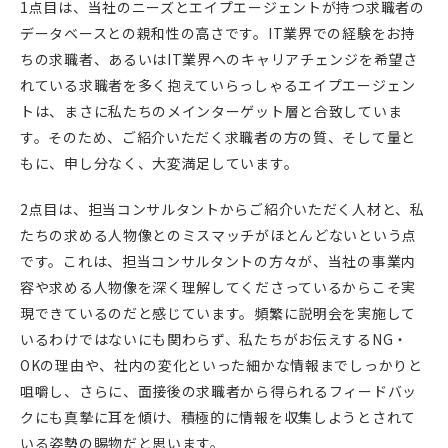
1点目は、当社のニーズとエイプエージェントが持つ求職者の
データベースとの親和性の高さです。IT業界での経験をお持
ちの求職者、あるいはIT業界へのキャリアチェンジを希望さ
れている求職者を多く抱えていらっしゃるエイプエージェン
トは、まさに私たちのメインターゲット層と合致していま
す。そのため、ご紹介いただく求職者の方の質、そして量と
もに、申し分なく、大変満足しています。
2点目は、担当コンサルタントからご紹介いただく人材と、私
たちの求める人物像とのミスマッチがほとんどないという点
です。これは、担当コンサルタントの方々が、当社の事業内
容や求める人物像を深く理解してくださっているからこそ実
現できているのだと感じています。頻繁に説明会を実施して
いるわけではないにも関わらず、私たちがお伝えするNG・
OKの理由や、社内の変化といった細かな情報までしっかりと
咀嚼し、さらに、面接後の求職者から得られるフィードバッ
クにも真摯に耳を傾け、積極的に情報を収集しようとされて
いる姿勢の賜物だと思います。