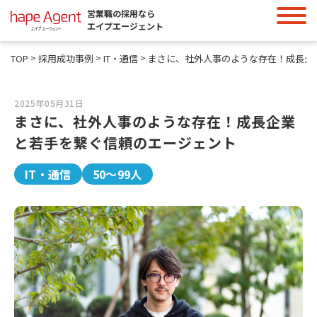
営業職の採用なら
エイプエージェント
>
>
>
TOP
採用成功事例
IT・通信
2025年05月31日
まさに、社外人事のような存在！成長企業
と若手を繋ぐ信頼のエージェント
IT・通信
50～99人