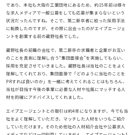
であり、本社も大阪の工業団地にあるため、約15年前は様々
な求人メディアで一般公募をしても応募が集まらないという
状況だったんですね。そこで、第二新卒者に絞った採用手法
に転換したのですが、その際に出会ったのがエイプエージェ
ントを創業する前の蔵野社長でした。
蔵野社長の前職の会社で、第二新卒の求職者と企業がお互い
のことを真剣に理解し合う“集団面接会”を実施してもらい、
採用を充足させていきました。蔵野社長は当社のことをよく
理解してくれており、集団面接で「どのように当社のことを
PRすれば良いのか」を一緒に考えてくれることはもちろん、
当社が目指す今後の事業に必要な人材や社風にマッチする人
材を的確にアドバイスしてくれました。
エイプエージェントとの取引は約4年になりますが、今でも当
社をよく理解していただき、マッチした人材をいつもご紹介
していただけます。そのため他社の人材紹介会社や公募求人
メディアなどは一切利用していません。エイプエージェント1