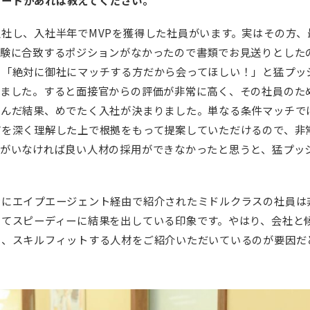
社し、入社半年でMVPを獲得した社員がいます。実はその方、
経験に合致するポジションがなかったので書類でお見送りとした
ら「絶対に御社にマッチする方だから会ってほしい！」と猛プッ
しました。すると面接官からの評価が非常に高く、その社員のた
進んだ結果、めでたく入社が決まりました。単なる条件マッチで
どを深く理解した上で根拠をもって提案していただけるので、非
トがいなければ良い人材の採用ができなかったと思うと、猛プッ
特にエイプエージェント経由で紹介されたミドルクラスの社員は
してスピーディーに結果を出している印象です。やはり、会社と
ト、スキルフィットする人材をご紹介いただいているのが要因だ