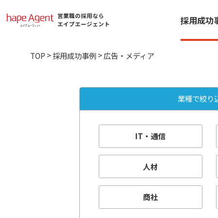
営業職の採用なら
採用成功
エイプエージェント
>
>
TOP
採用成功事例
広告・メディア
業種で絞り
IT・通信
人材
商社