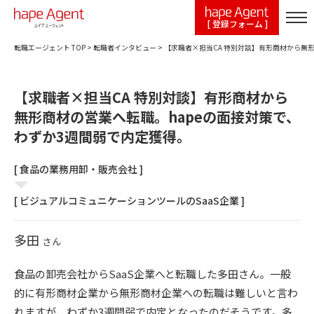
[ 登録フォーム ]
転職エージェント TOP
>
転職者インタビュー
>
【求職者×担当CA 特別対談】有形商材から無
【求職者×担当CA 特別対談】有形商材から
無形商材の営業へ転職。hapeの面接対策で、
わずか3週間弱で内定獲得。
[ 食品の業務用卸・販売会社 ]
[ ビジュアルコミュニケーションツールのSaaS企業 ]
多田
さん
食品の卸売会社からSaaS企業へと転職した多田さん。一般
的に有形商材企業から無形商材企業への転職は難しいと言わ
れますが、わずか3週間弱で内定となったのだそうです。多