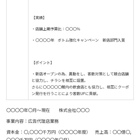
【実績】
・店舗上期予算比：〇〇〇％
・〇〇〇〇年 ボトム強化キャンペーン 新店部門入賞
【ポイント】
・新店オープンの為、異動をし、客数対策として競合店舗
と協力し、チラシを相互に設置。
さらに〇〇〇〇〇館内の飲食店とも協力し、相互にクーポ
ン発行を行うことにより客数UPに貢献。
〇〇〇〇年〇月～現在 株式会社〇〇〇
事業内容：広告代理店業務
資本金：〇,〇〇〇千万円（〇〇〇〇年度） 売上高：〇〇億〇,
〇〇〇千万円（〇〇〇〇年〇月）