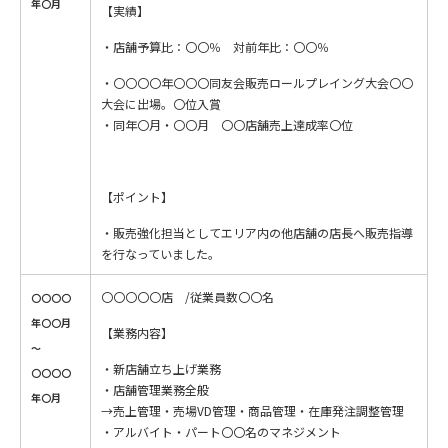
年〇月
【実績】
・店舗予算比：〇〇％ 対前年比：〇〇％
・〇〇〇〇年〇〇〇同友会販売ロールプレイング大会〇〇
大会に出場。〇位入賞
・同年〇月・〇〇月 〇〇店舗売上達成率〇位
【ポイント】
・販売強化担当としてエリア内の他店舗の店長へ販売指導
を行なっていました。
〇〇〇〇〇店 /従業員数〇〇名
〇〇〇〇
年〇〇月
【業務内容】
～
・新店舗立ち上げ業務
〇〇〇〇
・店舗管理業務全般
年〇月
→売上管理・売場VD管理・商品管理・在庫発注調整管理
・アルバイト・パート〇〇名のマネジメント