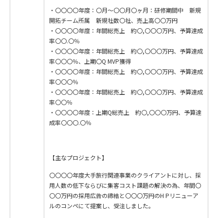
・〇〇〇〇年度：〇月～〇〇月〇ヶ月：研修期間中 新規
開拓チーム所属 新規社数〇社、売上高〇〇万円
・〇〇〇〇年度：年間総売上 約〇,〇〇〇万円、予算達成
率〇〇.〇％
・〇〇〇〇年度：年間総売上 約〇,〇〇〇万円、予算達成
率〇〇〇％、上期〇Q MVP獲得
・〇〇〇〇年度：年間総売上 約〇,〇〇〇万円、予算達成
率〇〇〇％
・〇〇〇〇年度：年間総売上 約〇,〇〇〇万円、予算達成
率〇〇％
・〇〇〇〇年度：上期Q総売上 約〇,〇〇〇万円、予算達
成率〇〇〇.〇％
【主なプロジェクト】
〇〇〇〇年度大手旅行関連事業のクライアントに対し、採
用人数の低下ならびに集客コスト課題の解決の為、年間〇
〇〇万円の採用広告の締結と〇〇〇万円のH Pリニューア
ルのコンペにて提案し、受注しました。