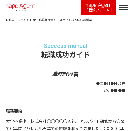
[ 登録フォーム ]
転職エージェント TOP
>
職務経歴書
>
アルバイト求人広告の営業
Success manual
転職成功ガイド
職務経歴書
●年●月●日 現在
氏名 ●● ●●
職務要約
大学卒業後、株式会社〇〇〇〇〇入社。アルバイト研修から含め
て〇年間アパレル小売業での経験を積んできました。〇〇〇〇年