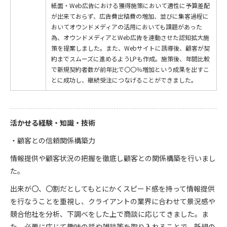
紙面・Web広告における獲得施策において適性に予算差配
が出来ておらず、広告費出稿費の増加、並びに集客過程に
おいてオウンドメディアの活用においても課題があった
為、オウンドメディアとWeb広告を連動させた認知拡大施
策を提案しました。また、Webサイトに誘導後、顧客が契
約までスムーズに進めるようLPも作成。施策後、年間比較
で新規契約者数が前年比で〇〇％増加という成果を出すこ
とに成功し、継続受注につなげることができました。
活かせる経験・知識・技術
・顧客との信頼関係構築力
情報提供や顧客状況の把握を徹底し顧客との関係構築を行いまし
た。
出来が〇、〇割だとしてもとにかくスピード感を持って情報提供
を行なうことを重視し、クライアントの業界に合わせて景況感や
競合他社を分析、下調べをした上で商談に応じてきました。ま
た、必要に応じて趣味の話や雑談等を取り入れることで、新規の