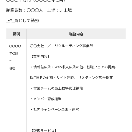
従業員数：〇〇〇人 上場：非上場
正社員として勤務
期間
職務内容
〇〇支社 ／ リクルーティング事業部
〇〇〇〇
年〇月
【業務内容】
～
・情報誌広告・Web求人広告の他、転職フェアの提案、
現在
採用H Pの企画・サイト制作、リスティング広告提案
・営業チームの売上数字管理補佐
・メンバー育成担当
・社内キャンペーン企画・運営
【取扱サービス】