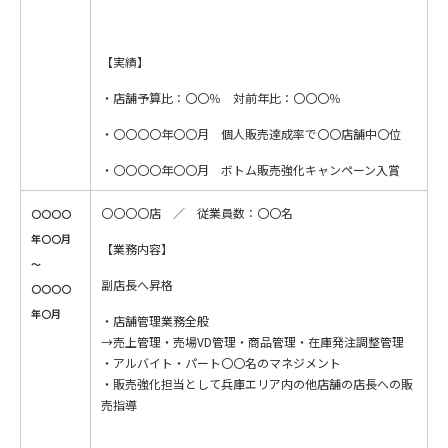
【実績】
・店舗予算比：〇〇％ 対前年比：〇〇〇％
・〇〇〇〇年〇〇月 個人販売達成率で〇〇店舗中〇位
・〇〇〇〇年〇〇月 ボトム販売強化キャンペーン入賞
〇〇〇〇店 ／ 従業員数：〇〇名
〇〇〇〇
年〇〇月
【業務内容】
～
副店長へ昇格
〇〇〇〇
年〇月
・店舗管理業務全般
→売上管理・売場VD管理・商品管理・在庫発注調整管理
・アルバイト・パート〇〇名のマネジメント
・販売強化担当として兵庫エリア内の他店舗の店長への販
売指導