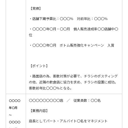
【実績】
・店舗下期予算比：〇〇〇％ 対前年比：〇〇〇％
・〇〇〇〇年〇月・〇〇月 個人販売達成率〇〇店舗中〇
位
・〇〇〇〇年〇月 ボトム販売強化キャンペーン 入賞
【ポイント】
・路面店の為、客数対策が必要で、チラシのポスティング
の他、近隣の飲食店に協力を求め、チラシの設置に成功。
客数前年比〇〇〇％となる。
〇〇〇〇〇〇〇〇〇店 ／ 従業員数：〇〇名
〇〇〇〇
年〇月
【業務内容】
～
店長としてパート・アルバイト〇名をマネジメント
〇〇〇〇