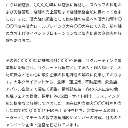
からは副店長、〇〇〇〇年には店長に昇格し、スタッフの採用お
よび労務管理、店舗の売上管理まで店舗業務全般に携わってきま
した。また、販売強化担当として他店舗の店長への販売指導や〇
〇〇同友会販売ロールプレイング大会〇〇大会にて入賞、新店舗
の立ち上げやイベントプロモーションなど販売促進の企画実務経
験もあります。
その後〇〇〇〇年に株式会社〇〇〇へ転職。リクルーティング事
業部に配属され、リクルート代理店として法人・個人問わず、人
材広告などを中心に取引企業の採用課題の解決に従事しておりま
す。大手クライアントから、倉庫・運送業、不動産業、飲食店、
アパレル企業まで幅広く担当。情報誌広告・Web求人広告の他、
転職フェアの提案、採用H Pの企画・サイト制作、リスティング
広告提案など経験してきました。現在は担当顧客〇〇〇社を担当
し年間で約〇,〇〇〇万円の売上責任を持ち、営業チームの副リ
ーダーとしてチームの数字管理補佐やメンバーの育成、社内のキ
ャンペーン企画・運営を任されています。