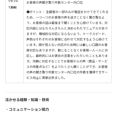
リピンに
お客様の声聞き取り件数センター内〇位
て勤務）
●ポイント： 全顧客の一部のみが電話をかけてきてくれる
ため、一つ一つのお客様の声を逃すことなく聞き取るよ
う、お客様の話は最後まで聞くことを心掛けています。対
応内容にはもちろんきちんと決められたマニュアルがあり
ますが、機械的な対応にならないよう、トークスピード、
声色はそれぞれのお客様に合わせて対応するよう心掛けて
います。顔が見えない対応のため時には厳しい口調のお客
様対応もありますが、動じることなくお客様一人一人に対
応し、最終的にはお褒めの言葉をいただいたこともありま
す。冷静に対応することでお客様からの声（商品・サービ
スの改善点など）をよりたくさん聞くことができ、お客様
の声の聞き取り件数センター内〇位の件数を獲得できサー
ビス向上に貢献出来ました。
活かせる経験・知識・技術
コミュニケーション能力