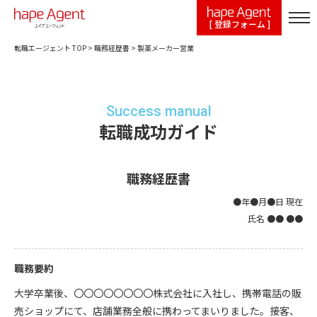
[ 登録フォーム ]
転職エージェント TOP
>
職務経歴書
>
製薬メーカー営業
Success manual
転職成功ガイド
職務経歴書
●年●月●日 現在
氏名 ●● ●●
職務要約
大学卒業後、〇〇〇〇〇〇〇〇株式会社に入社し、携帯電話の販
売ショップにて、店舗業務全般に携わってまいりました。接客、