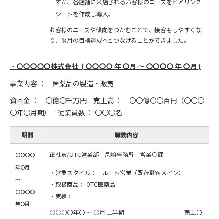
すが、各店舗に来店されるお客様のニーズをヒアリング
シートを作成し導入。
お客様のニーズや傾向をつかむことで、接客もしやすくな
り、翌月の目標達成へとつなげることができました。
・〇〇〇〇〇株式会社 ( 〇〇〇〇 年 〇月 ～ 〇〇〇〇 年 〇月 )
事業内容 ： 医薬品の製造・販売
資本金 ： 〇億〇千万円 売上高 ： 〇〇億〇〇百円（〇〇〇
〇年〇月期） 従業員数 ： 〇〇〇名
期間
職務内容
正社員/OTC営業部 尼崎事務所 営業〇課
〇〇〇〇
年〇月
営業スタイル： ルート営業（既存顧客メイン）
～
取扱商品： OTC医薬品
〇〇〇〇
実績：
年〇月
〇〇〇〇年〇 ～ 〇月 上半期 売上〇