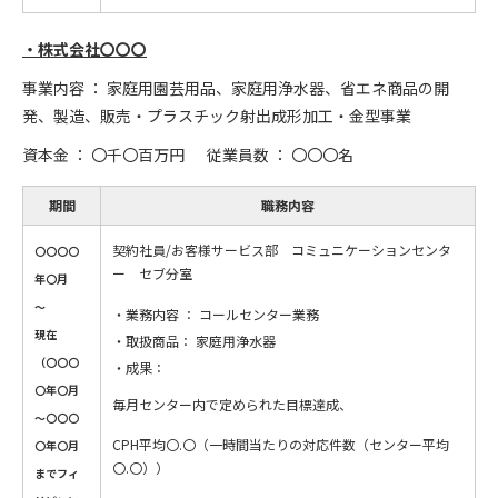
・株式会社〇〇〇
事業内容 ： 家庭用園芸用品、家庭用浄水器、省エネ商品の開
発、製造、販売・プラスチック射出成形加工・金型事業
資本金 ： 〇千〇百万円 従業員数 ： 〇〇〇名
期間
職務内容
契約社員/お客様サービス部 コミュニケーションセンタ
〇〇〇〇
ー セブ分室
年〇月
～
業務内容 ： コールセンター業務
現在
取扱商品： 家庭用浄水器
（〇〇〇
成果：
〇年〇月
毎月センター内で定められた目標達成、
～〇〇〇
CPH平均〇.〇（一時間当たりの対応件数（センター平均
〇年〇月
〇.〇））
までフィ