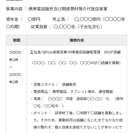
事業内容 ： 携帯電話販売及び関連商材等の代理店事業
資本金 ： 〇億円 売上高 ： 〇,〇〇〇億円（〇〇〇〇年
〇月期） 従業員数 ： 〇,〇〇〇名（子会社含む）
期間
職務内容
正社員/SBGrp直販営業YM事業部店舗管理課 SHOP店舗
〇〇〇〇
年〇月
（〇〇〇、〇〇、〇〇、〇〇、〇〇〇の計〇店舗を異動）
～
〇〇〇〇
年〇月
営業スタイル： 店舗販売
取扱商品： 携帯電話、タブレット端末、通信機器
実績： 〇〇〇〇 年度 達成率〇〇.〇〇 ％ （新卒
〇位／〇〇名中 ）
ポイント： 研修終了後、〇年間で〇店舗を異動しまし
た。そのため、異動初月は店舗になじむまでなかなか成
績が取れず、個人目標を達成できないことが多かったで