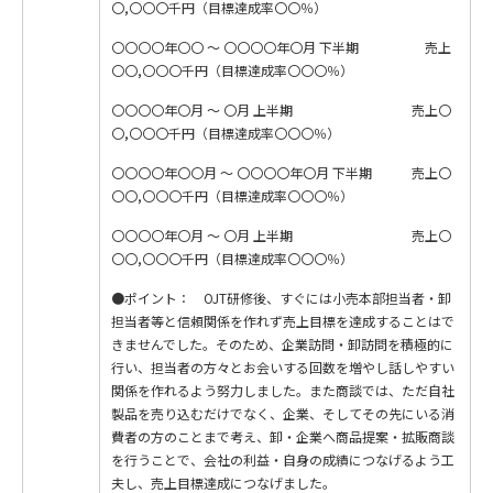
〇,〇〇〇千円（目標達成率〇〇％）
〇〇〇〇年〇〇 ～ 〇〇〇〇年〇月 下半期 売上
〇〇,〇〇〇千円（目標達成率〇〇〇％）
〇〇〇〇年〇月 ～ 〇月 上半期 売上〇
〇,〇〇〇千円（目標達成率〇〇〇％）
〇〇〇〇年〇〇月 ～ 〇〇〇〇年〇月 下半期 売上〇
〇〇,〇〇〇千円（目標達成率〇〇〇％）
〇〇〇〇年〇月 ～ 〇月 上半期 売上〇
〇〇,〇〇〇千円（目標達成率〇〇〇％）
●ポイント： OJT研修後、すぐには小売本部担当者・卸
担当者等と信頼関係を作れず売上目標を達成することはで
きませんでした。そのため、企業訪問・卸訪問を積極的に
行い、担当者の方々とお会いする回数を増やし話しやすい
関係を作れるよう努力しました。また商談では、ただ自社
製品を売り込むだけでなく、企業、そしてその先にいる消
費者の方のことまで考え、卸・企業へ商品提案・拡販商談
を行うことで、会社の利益・自身の成績につなげるよう工
夫し、売上目標達成につなげました。