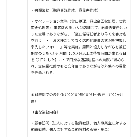
・書類業務（融資稟議作成、意見書作成）
・オペレーション業務（貸出処理、貸出金回収処理、契約
変更処理等） 来客数の多い大型店舗にて、融資係兼任とい
った立場でありながら、「窓口係専任者より早く来客対応
を行う」・「お客様だけでなく店内他職員の状況を把握し
率先したフォロー」等を実施。周囲と協力しながらも兼任
期間のうち 〇 ヶ 月間【〇〇 分以上の待ち時間が生じる日
を 〇 日にした】ことで円滑な店舗運営への貢献が認めら
れ、支店長推薦のもと〇年目でありながら渉外係への異動
を任命される。
金融機関での渉外係 〇〇〇〇年〇〇月〜現在（〇〇ヶ月
目）
〔主な業務内容〕
・顧客訪問（法人に対する融資勧誘、個人事業主に対する
融資勧誘、個人に対する金融商材の販売・集金）