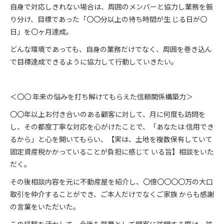
自身で対応しきれない場合は、周囲のメンバーと協力し業務を振
り分け、目標であった「〇〇分以上の待ち時間が生 じる日が〇
日」を〇ヶ月達成。
どんな環境であっても、自身の業務だけでなく、周囲を巻き込ん
で目標達成できるように協力して行動していきたい。
＜〇〇 年来の悩みを打ち解けてもらえた信頼関係構築力＞
〇〇年以上お付き合いのある顧客に対して、月に何度も訪問を
し、その都度丁寧な対応を心がけたことで、「あなたは 信用でき
るから」と心を開いてもらい、【実は、土地を複数保有していて
固定資産税かかっていることが負担に感じて いる旨】相談をいた
だく。
その後相談内容を元に不動産屋を紹介し、〇億〇〇〇〇万の大口
取引を仲介することができ、ご本人だけでなくご家族 からも感謝
の言葉をいただいた。