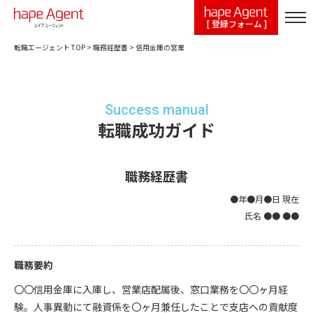
[ 登録フォーム ]
転職エージェント TOP
>
職務経歴書
>
信用金庫の営業
Success manual
転職成功ガイド
職務経歴書
●年●月●日 現在
氏名 ●● ●●
職務要約
〇〇信用金庫に入庫し、営業店配属後、窓口業務を〇〇ヶ月経
験。人事異動にて融資係を〇ヶ月兼任したことで支店への貢献度