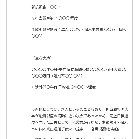
新規顧客：〇〇％
※担当顧客数 ：〇〇〇 程度
※取引顧客割合：法人 〇〇％・個人事業主 〇〇％・個人
〇〇％
〔主な実績〕
〇〇〇〇年〇月-現在 目標金額〇億〇,〇〇〇万円 実績〇,
〇〇〇万円（達成率〇〇.〇％）
※渉外係〇年目 平均達成率〇〇％程度
渉外係としては、新人といったこともあり、担当顧客の大
半が融資限度の満額に近い状況であったため、売上目標達
成へ向けた工夫として、他営業が行わない少額融資・個人
への個人資産運用手伝いの提案にて営業 活動を実施。