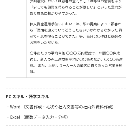
少額融資においては顧客の意向としては昨今の情勢もあり
「少しでも融資を得られることが嬉しい」といった意向が
あり成果に繋がりやすかった。
個人資産運用手伝いにおいては、私の提案によって顧客か
ら「満期を迎えていてどうしたらいいかわからなかった 資
産で利息を得ることができた」等、毎月〇〇件ほど感謝の
お声をいただいた。
〇件あたりの平均単価 〇〇〇 万円程度で、年間〇〇件成
約し、新人の売上達成率平均が〇〇％のなか、〇〇.〇％達
成。 また、上記より一人一人の顧客に寄り添った営業を経
験。
PC スキル・語学スキル
・Word （文書作成・礼状や社内文書等の社内外資料作成）
・Excel （関数データ入力・分析）