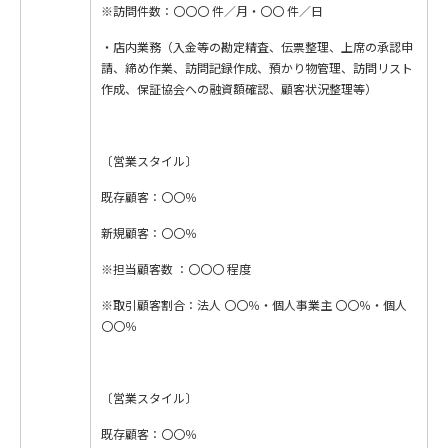
※訪問件数：〇〇〇 件／月・〇〇 件／日
・店内業務（入金等の勘定精査、伝票整理、上席の承認申
請、締め作業、訪問記録作成、預かり物管理、訪問リスト
作成、保証協会への融資額確認、顧客状況整理等）
〔営業スタイル〕
既存顧客：〇〇％
新規顧客：〇〇％
※担当顧客数 ：〇〇〇 程度
※取引顧客割合：法人 〇〇％・個人事業主 〇〇％・個人
〇〇％
〔営業スタイル〕
既存顧客：〇〇％