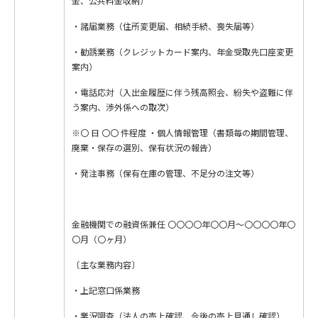
金、公共料金収納）
・諸届業務（住所変更届、相続手続、喪失届等）
・勧誘業務（クレジットカード案内、年金受取先口座変更
案内）
・電話応対（入出金履歴に伴う残高照会、紛失や盗難に伴
う案内、渉外係への取次）
※〇 日 〇〇 件程度 ・個人情報管理（書類毎の期間管理、
廃棄・保存の選別、保有状況の報告）
・発注事務（保有在庫の管理、不足分の注文等）
金融機関での融資係兼任 〇〇〇〇年〇〇月〜〇〇〇〇年〇
〇月（〇ヶ月）
〔主な業務内容〕
・上記窓口係業務
・業況調査（法人の売上確認、今後の売上見通し確認）