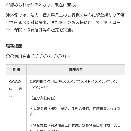
が認められ渉外係となり、現在に至る。
渉外係では、法人・個人事業主のお客様を中心に資金繰りの円滑
化を図るべく融資提案、また個人のお客様に対しては個人ロー
ン・保険・投資信託等の販売を実施。
職務経歴
〇〇信用金庫 〇〇〇〇 年 〇〇 月～
期間
職務内容
金融機関での窓口係〇〇〇〇年〇〇月〜〇〇〇〇年〇〇月
〇〇〇〇
（〇〇ヶ月）
年 〇〇 月
～
〔主な業務内容〕
・為替業務（振込、送金、手形の発行、口座振替、代金取
立）
・預金業務（普通預金口座作成、定期預金口座作成、入出