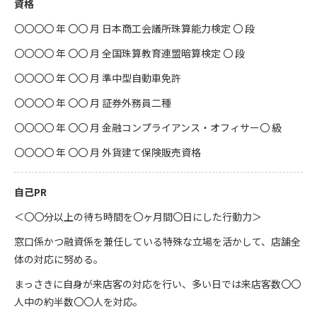
資格
〇〇〇〇 年 〇〇 月 日本商工会議所珠算能力検定 〇 段
〇〇〇〇 年 〇〇 月 全国珠算教育連盟暗算検定 〇 段
〇〇〇〇 年 〇〇 月 準中型自動車免許
〇〇〇〇 年 〇〇 月 証券外務員二種
〇〇〇〇 年 〇〇 月 金融コンプライアンス・オフィサー〇 級
〇〇〇〇 年 〇〇 月 外貨建て保険販売資格
自己PR
＜〇〇分以上の待ち時間を〇ヶ月間〇日にした行動力＞
窓口係かつ融資係を兼任している特殊な立場を活かして、店舗全
体の対応に努める。
まっさきに自身が来店客の対応を行い、多い日では来店客数〇〇
人中の約半数〇〇人を対応。