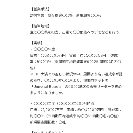
【営業手法】
訪問営業 既存顧客〇〇％ 新規顧客〇〇％
【担当地域】
主に〇〇県を担当、出張で〇〇他県へのデモなども行う
【実績】
・〇〇〇〇年度
目標：〇億〇〇〇万円 実績：約〇,〇〇〇万円 達成
率：約〇〇％（※同期平均達成率 約〇〇％ 同期〇名内〇
位）
※コロナ渦での苦しい状況の中、周囲より高い達成率が認
められ、〇〇〇〇年〇〇月より、協働ロボットの
「Universal Robots」の〇〇〇地区の販売リーダーを務め
るようになりました。
・〇〇〇〇年度（〇〇〇〇年〇〇月時点）
目標：〇,〇〇〇万円 実績：約〇,〇〇〇万円 達成率：
約〇〇％（※同期平均達成率 約〇〇％ 同期〇名内〇位）
新規顧客開拓数：〇社
【セールスポイント】