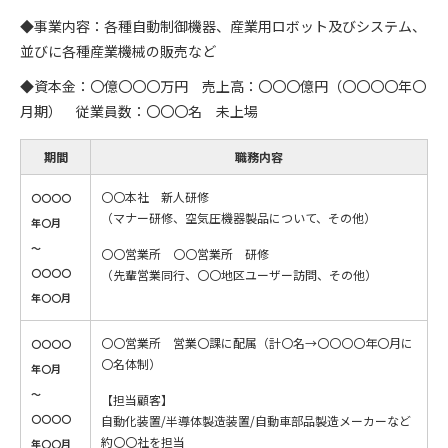
◆事業内容：各種自動制御機器、産業用ロボット及びシステム、
並びに各種産業機械の販売など
◆資本金：〇億〇〇〇万円 売上高：〇〇〇億円（〇〇〇〇年〇
月期） 従業員数：〇〇〇名 未上場
期間
職務内容
〇〇本社 新人研修
〇〇〇〇
（マナー研修、空気圧機器製品について、その他）
年〇月
～
〇〇営業所 〇〇営業所 研修
〇〇〇〇
（先輩営業同行、〇〇地区ユーザー訪問、その他）
年〇〇月
〇〇営業所 営業〇課に配属（計〇名→〇〇〇〇年〇月に
〇〇〇〇
〇名体制）
年〇月
～
【担当顧客】
〇〇〇〇
自動化装置/半導体製造装置/自動車部品製造メーカーなど
約〇〇社を担当
年〇〇月