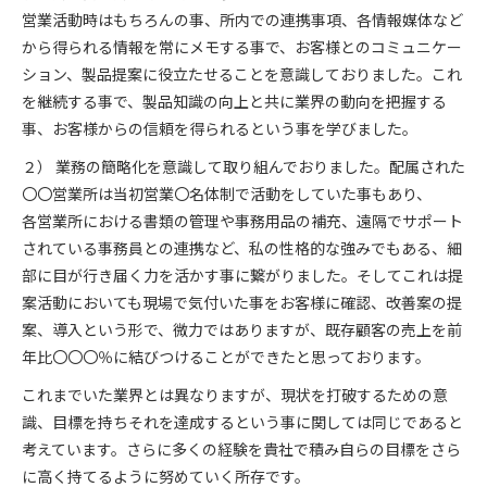
営業活動時はもちろんの事、所内での連携事項、各情報媒体など
から得られる情報を常にメモする事で、お客様とのコミュニケー
ション、製品提案に役立たせることを意識しておりました。これ
を継続する事で、製品知識の向上と共に業界の動向を把握する
事、お客様からの信頼を得られるという事を学びました。
２） 業務の簡略化を意識して取り組んでおりました。配属された
〇〇営業所は当初営業〇名体制で活動をしていた事もあり、
各営業所における書類の管理や事務用品の補充、遠隔でサポート
されている事務員との連携など、私の性格的な強みでもある、細
部に目が行き届く力を活かす事に繋がりました。そしてこれは提
案活動においても現場で気付いた事をお客様に確認、改善案の提
案、導入という形で、微力ではありますが、既存顧客の売上を前
年比〇〇〇％に結びつけることができたと思っております。
これまでいた業界とは異なりますが、現状を打破するための意
識、目標を持ちそれを達成するという事に関しては同じであると
考えています。さらに多くの経験を貴社で積み自らの目標をさら
に高く持てるように努めていく所存です。