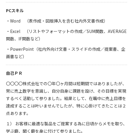
PCスキル
・Word （表作成・図版挿入を含む社内外文書作成）
・Excel （リストやフォーマットの作成／SUM関数、AVERAGE
関数、IF関数など）
・PowerPoint（社内外向け文書・スライドの作成／提案書、企
画書など）
自己ＰＲ
〇〇〇〇株式会社での〇年〇ヶ月間は短期間ではありましたが、
常に売上数字を意識し、自分自身に課題を設け、その目標を実現
するべく活動して参りました。結果として、在職中に売上目標を
達成することは叶いませんでしたが、特に心掛けてきたことは２
点あります。
１） お客様に最適な製品をご提案する為に日頃からメモを取り、
学ぶ癖、聞く癖を身に付けて参りました。