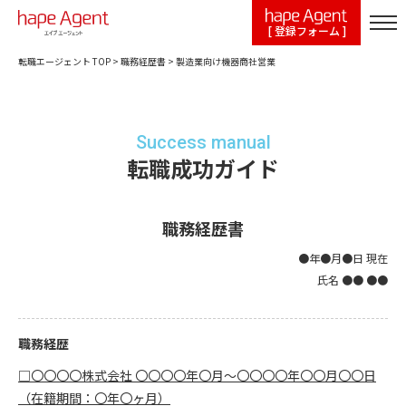
[ 登録フォーム ]
転職エージェント TOP
>
職務経歴書
>
製造業向け機器商社営業
Success manual
転職成功ガイド
職務経歴書
●年●月●日 現在
氏名 ●● ●●
職務経歴
□〇〇〇〇株式会社 〇〇〇〇年〇月～〇〇〇〇年〇〇月〇〇日
（在籍期間：〇年〇ヶ月）