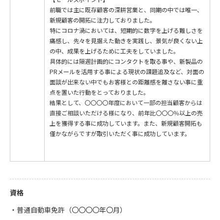
前職では主に既存顧客の深耕営業と、同期の中では唯一、
新規顧客の開拓に注力しておりました。
特にコロナ渦においては、短期的に数字を上げる難しさを
痛感し、先々を見据えた動きを実践し、景気が良くない上
の中、成果を上げるために工夫をしていました。
具体的には隔週計画的にコンタクトを取る事や、新製品の
PRメールを活用する事による現状の課題追及など、対面の
面談が出来ない中でもお客様との距離感を離さない事に重
点を置いた行動をとっておりました。
結果として、〇〇〇〇年度において一部の担当顧客からは
直接ご相談いただける様になり、前年比〇〇〇％以上の売
上を獲得する事に成功しています。また、新規顧客開拓も
僅かながらですが取引いただく事に成功しています。
資格
・普通自動車免許（〇〇〇〇年〇月）