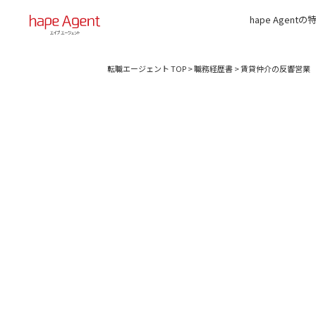
hape Agentの
転職エージェント TOP
>
職務経歴書
>
賃貸仲介の反響営業