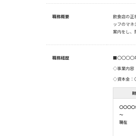
職務概要
飲食店の正
ッフのマネ
案内をし、
職務経歴
■〇〇〇〇
◇事業内容
◇資本金：
期
〇〇〇〇
～
現在