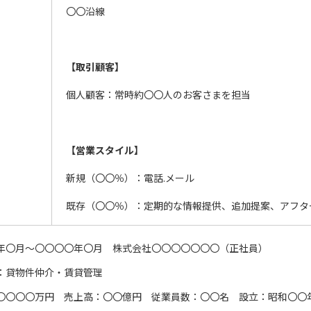
〇〇沿線
【取引顧客】
個人顧客：常時約〇〇人のお客さまを担当
【営業スタイル】
新規（〇〇％）：電話.メール
既存（〇〇％）：定期的な情報提供、追加提案、アフタ
年〇月～〇〇〇〇年〇月 株式会社〇〇〇〇〇〇〇（正社員）
：貸物件仲介・賃貸管理
〇〇〇〇万円 売上高：〇〇億円 従業員数：〇〇名 設立：昭和〇〇