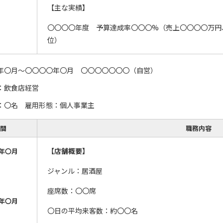
【主な実績】
〇〇〇〇年度 予算達成率〇〇〇%（売上〇〇〇〇万円
位）
年〇月～〇〇〇〇年〇月 〇〇〇〇〇〇〇（自営）
：飲食店経営
：〇名 雇用形態：個人事業主
間
職務内容
【店舗概要】
年〇月
ジャンル：居酒屋
座席数：〇〇席
年〇月
〇日の平均来客数：約〇〇名