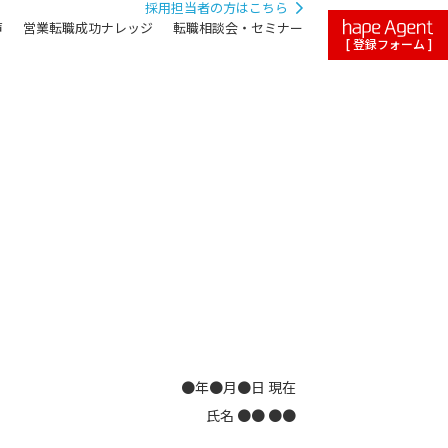
採用担当者の方はこちら
声
営業転職成功ナレッジ
転職相談会・セミナー
[ 登録フォーム ]
●年●月●日 現在
氏名 ●● ●●