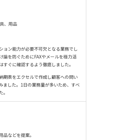
工具、用品
ション能力が必要不可欠となる業務でし
け論を防ぐためにFAXやメールを極力活
はすぐに確認するよう徹底しました。
納期表をエクセルで作成し顧客への問い
みました。1日の業務量が多いため、すべ
た。
用品などを提案。