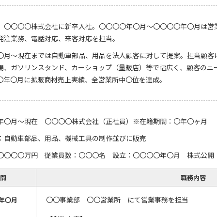
、〇〇〇〇株式会社に新卒入社。〇〇〇〇年〇月～〇〇〇〇年〇月は営
発注業務、電話対応、来客対応を担当。
〇月～現在までは自動車部品、用品を法人顧客に対して提案。担当顧客
場、ガソリンスタンド、カーショップ（量販店）等で幅広く、顧客のニ
〇年〇月に拡販商材売上実績、全営業所中〇位を達成。
年〇月～現在 〇〇〇〇株式会社（正社員）※在籍期間：〇年〇ヶ月
：自動車部品、用品、機械工具の制作並びに販売
〇〇〇〇万円 従業員数：〇〇〇名 設立：〇〇〇〇年〇月 株式公開
間
職務内容
〇〇事業部 〇〇営業所 にて営業事務を担当
年〇月