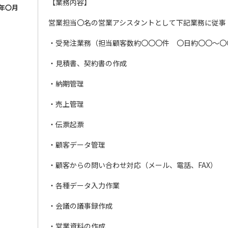
【業務内容】
年〇月
営業担当〇名の営業アシスタントとして下記業務に従事
・受発注業務（担当顧客数約〇〇〇件 〇日約〇〇～〇
・見積書、契約書の作成
・納期管理
・売上管理
・伝票起票
・顧客データ管理
・顧客からの問い合わせ対応（メール、電話、FAX）
・各種データ入力作業
・会議の議事録作成
・営業資料の作成