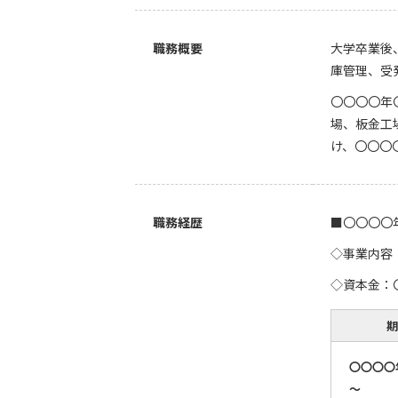
職務概要
大学卒業後
庫管理、受
〇〇〇〇年
場、板金工
け、〇〇〇
職務経歴
■〇〇〇〇
◇事業内容
◇資本金：
期
〇〇〇〇
～