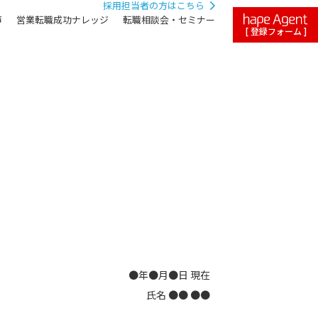
採用担当者の方はこちら
声
営業転職成功ナレッジ
転職相談会・セミナー
[ 登録フォーム ]
●年●月●日 現在
氏名 ●● ●●