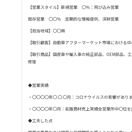
【営業スタイル】新規営業 〇％：飛び込み営業
既存営業 〇〇％ 定期的な情報提供、深耕営業
【担当地域】〇〇県
【取引顧客】自動車アフターマーケット市場における中
【取引商品】国産車や輸入車の純正部品、OEM部品、
修理
◆営業実績
・〇〇〇〇年〇.〇.〇月：コロナウイルスの影響があり
・〇〇〇〇年〇月：拡販商材売上実績全営業所中〇位を
◆工夫した点