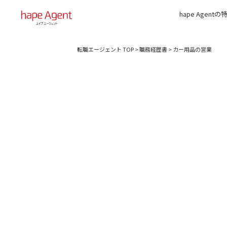
hape Agentの
転職エージェント TOP
>
職務経歴書
>
カー用品の営業