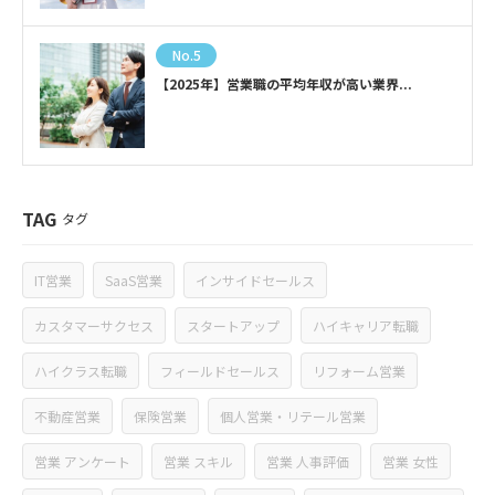
No.5
【2025年】営業職の平均年収が高い業界...
TAG
タグ
IT営業
SaaS営業
インサイドセールス
カスタマーサクセス
スタートアップ
ハイキャリア転職
ハイクラス転職
フィールドセールス
リフォーム営業
不動産営業
保険営業
個人営業・リテール営業
営業 アンケート
営業 スキル
営業 人事評価
営業 女性