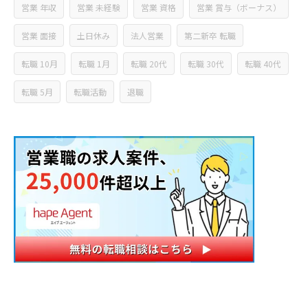
営業 年収
営業 未経験
営業 資格
営業 賞与（ボーナス）
営業 面接
土日休み
法人営業
第二新卒 転職
転職 10月
転職 1月
転職 20代
転職 30代
転職 40代
転職 5月
転職活動
退職