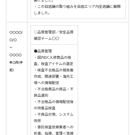
・この自店舗の取り組みを自店エリア内全店舗に展開
しました。
◇品質管理部／安全品質
〇〇〇〇/
確認チーム〇〇
〇/〇
～
●品質管理
〇〇〇〇
・国内DC入荷商品の検
年〇月(予
査、検査アイテムの選定
・検査不合格品の報告書
定)
作成、関連部署・海外工
場への情報配信
・不合格商品の良品・不
良品選別
・不合格品の情報配信後
の改善品検査
・不良品対策、システム
改修
・委託検査依頼業者への
折衝、指導、管理＜実績