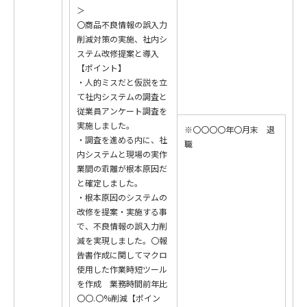
＞
〇商品不良情報の誤入力
削減対策の実施、社内シ
ステム改修提案と導入
【ポイント】
・人的ミスだと仮説を立
て社内システムの調査と
従業員アンケート調査を
実施しました。
※〇〇〇〇年〇月末 退
・調査を進める内に、社
職
内システムと現場の実作
業間の乖離が根本原因だ
と確定しました。
・根本原因のシステムの
改修を提案・実施する事
で、不良情報の誤入力削
減を実現しました。〇報
告書作成に関してマクロ
使用した作業時短ツール
を作成 業務時間前年比
〇〇.〇%削減【ポイン