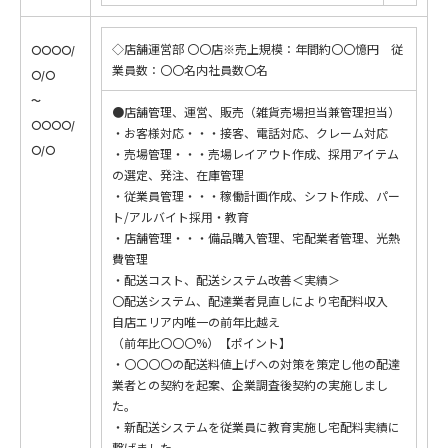
◇店舗運営部 〇〇店※売上規模：年間約〇〇憶円 従
〇〇〇〇/
業員数：〇〇名内社員数〇名
〇/〇
～
●店舗管理、運営、販売（雑貨売場担当兼管理担当）
〇〇〇〇/
・お客様対応・・・接客、電話対応、クレーム対応
〇/〇
・売場管理・・・売場レイアウト作成、採用アイテム
の選定、発注、在庫管理
・従業員管理・・・稼働計画作成、シフト作成、パー
ト/アルバイト採用・教育
・店舗管理・・・備品購入管理、宅配業者管理、光熱
費管理
・配送コスト、配送システム改善＜実績＞
〇配送システム、配達業者見直しにより宅配料収入
自店エリア内唯一の前年比越え
（前年比〇〇〇%）【ポイント】
・〇〇〇〇の配送料値上げへの対策を策定し他の配達
業者との契約を起案、企業調査後契約の実施しまし
た。
・新配送システムを従業員に教育実施し宅配料実績に
繋げました。