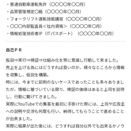
・普通自動車運転免許（〇〇〇〇年〇〇月）
・品質管理検定〇級（〇〇〇〇年〇〇月）
・フォークリフト運転技能講習（〇〇〇〇年〇〇月）
・〇〇〇内部監査員＜社内資格＞（〇〇〇〇年〇月）
・情報処理技術者IP（ITパスポート）（〇〇〇〇年〇〇月）
自己ＰＲ
仮説⇒実行⇒検証⇒仕組み化を常に意識し行動して来ました。
売上を上げる為にはどうすれば良いのか、様々なところから情報
を収集し、仮説を構築。
時には、今までに前例のないケースであったことも多々ありまし
たが、情報に基づいている限り、検証の価値はあると上司を説得
し、行動に繋げてきました。
実際にYouTubeでの集客を最初に手掛けた際には、上司や広告主
への説明や交渉も何度も行い、納得してもらうことで進めること
が出来ました。
実際に結果が出た後には、どうすれば自分以外でも出来るかノウ