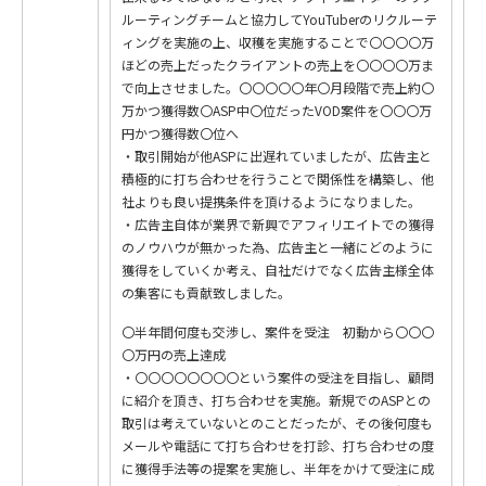
ルーティングチームと協力してYouTuberのリクルーテ
ィングを実施の上、収穫を実施することで〇〇〇〇万
ほどの売上だったクライアントの売上を〇〇〇〇万ま
で向上させました。〇〇〇〇〇年〇月段階で売上約〇
万かつ獲得数〇ASP中〇位だったVOD案件を〇〇〇万
円かつ獲得数〇位へ
・取引開始が他ASPに出遅れていましたが、広告主と
積極的に打ち合わせを行うことで関係性を構築し、他
社よりも良い提携条件を頂けるようになりました。
・広告主自体が業界で新興でアフィリエイトでの獲得
のノウハウが無かった為、広告主と一緒にどのように
獲得をしていくか考え、自社だけでなく広告主様全体
の集客にも貢献致しました。
〇半年間何度も交渉し、案件を受注 初動から〇〇〇
〇万円の売上達成
・〇〇〇〇〇〇〇〇という案件の受注を目指し、顧問
に紹介を頂き、打ち合わせを実施。新規でのASPとの
取引は考えていないとのことだったが、その後何度も
メールや電話にて打ち合わせを打診、打ち合わせの度
に獲得手法等の提案を実施し、半年をかけて受注に成