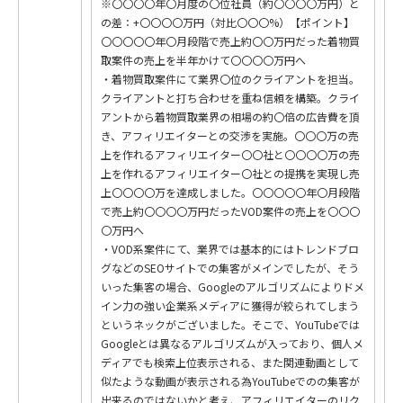
※〇〇〇〇年〇月度の〇位社員（約〇〇〇〇万円）と
の差：+〇〇〇〇万円（対比〇〇〇%）【ポイント】
〇〇〇〇〇年〇月段階で売上約〇〇万円だった着物買
取案件の売上を半年かけて〇〇〇〇万円へ
・着物買取案件にて業界〇位のクライアントを担当。
クライアントと打ち合わせを重ね信頼を構築。クライ
アントから着物買取業界の相場の約〇倍の広告費を頂
き、アフィリエイターとの交渉を実施。〇〇〇万の売
上を作れるアフィリエイター〇〇社と〇〇〇〇万の売
上を作れるアフィリエイター〇社との提携を実現し売
上〇〇〇〇万を達成しました。〇〇〇〇〇年〇月段階
で売上約〇〇〇〇万円だったVOD案件の売上を〇〇〇
〇万円へ
・VOD系案件にて、業界では基本的にはトレンドブロ
グなどのSEOサイトでの集客がメインでしたが、そう
いった集客の場合、Googleのアルゴリズムによりドメ
イン力の強い企業系メディアに獲得が絞られてしまう
というネックがございました。そこで、YouTubeでは
Googleとは異なるアルゴリズムが入っており、個人メ
ディアでも検索上位表示される、また関連動画として
似たような動画が表示される為YouTubeでのの集客が
出来るのではないかと考え、アフィリエイターのリク