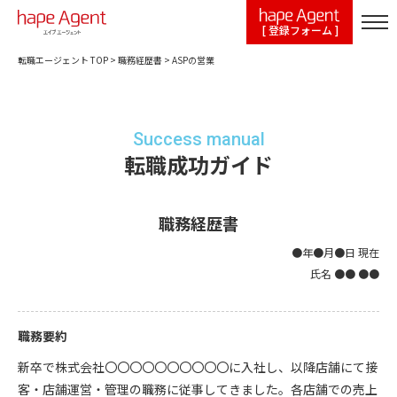
[ 登録フォーム ]
転職エージェント TOP
>
職務経歴書
>
ASPの営業
Success manual
転職成功ガイド
職務経歴書
●年●月●日 現在
氏名 ●● ●●
職務要約
新卒で株式会社〇〇〇〇〇〇〇〇〇〇に入社し、以降店舗にて接
客・店舗運営・管理の職務に従事してきました。各店舗での売上