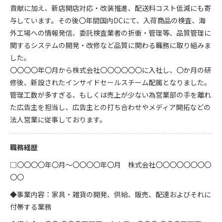
貢献に加え、新店開店対応・改装推進、配送料コスト低減にも寄
与しています。その後〇年間国内DCにて、入荷商品の検査、海
外工場への情報発信、委託検査業者の折衝・管理等、品質管理に
関するシステムの開発・改修など品質に関わる職務に取り組みま
した。
〇〇〇〇年〇月から株式会社〇〇〇〇〇〇に入社し、〇か月の研
修後、新設されたインサイドセールスチーム配属となりました。
管理工数が多すぎる、もしくは売上が少ない為営業部の手を離れ
た広告主を担当し、広告主との打ち合わせやメディア開拓などの
法人営業に従事しております。
職務経歴
□〇〇〇〇年〇月～〇〇〇〇年〇月 株式会社〇〇〇〇〇〇〇〇
〇〇
◆事業内容：家具・雑貨の開発、供給、販売、配達およびそれに
付帯する業務