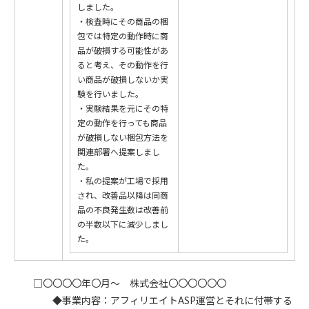
しました。
・検査時にその商品の梱
包では特定の動作時に商
品が破損する可能性があ
ると考え、その動作を行
い商品が破損しないか実
験を行いました。
・実験結果を元にその特
定の動作を行っても商品
が破損しない梱包方法を
関連部署へ提案しまし
た。
・私の提案が工場で採用
され、改善品以降は同商
品の不良発生数は改善前
の半数以下に減少しまし
た。
□〇〇〇〇年〇月～ 株式会社〇〇〇〇〇〇
◆事業内容：アフィリエイトASP運営とそれに付帯する