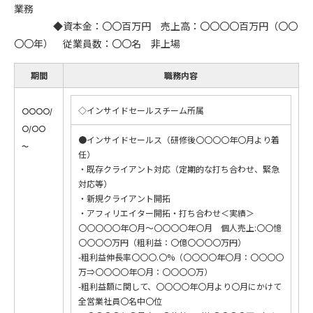
業務
◆資本金：〇〇百万円 売上高：〇〇〇〇百万円（〇〇
〇〇年） 従業員数：〇〇名 非上場
期間
職務内容
◇インサイドセールスチーム所属
〇〇〇〇/
〇/〇〇
●インサイドセールス（研修後〇〇〇〇年〇月より着
～
任）
・既存クライアント対応（定期的な打ち合わせ、緊急
対応等）
・新規クライアント開拓
・アフィリエイター開拓・打ち合わせ＜実績＞
〇〇〇〇〇年〇月～〇〇〇〇年〇月 個人売上:〇〇憶
〇〇〇〇万円（粗利益：〇億〇〇〇〇万円）
-粗利益伸長率〇〇〇.〇%（〇〇〇〇年〇月：〇〇〇〇
万⇒〇〇〇〇年〇月：〇〇〇〇万）
-粗利益額に関して、〇〇〇〇年〇月より〇月にかけて
全営業社員〇名中〇位