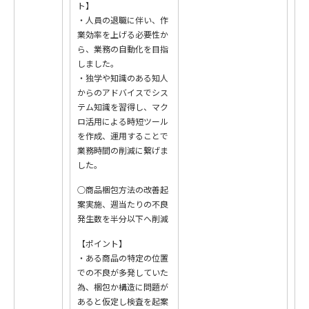
ト】
・人員の退職に伴い、作
業効率を上げる必要性か
ら、業務の自動化を目指
しました。
・独学や知識のある知人
からのアドバイスでシス
テム知識を習得し、マク
ロ活用による時短ツール
を作成、運用することで
業務時間の削減に繋げま
した。
○商品梱包方法の改善起
案実施、週当たりの不良
発生数を半分以下へ削減
【ポイント】
・ある商品の特定の位置
での不良が多発していた
為、梱包か構造に問題が
あると仮定し検査を起案