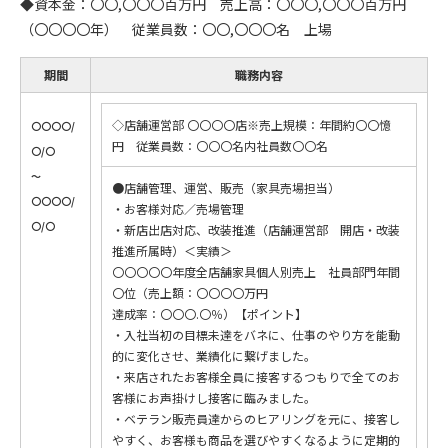
◆資本金：〇〇,〇〇〇百万円 売上高：〇〇〇,〇〇〇百万円
（〇〇〇〇年） 従業員数：〇〇,〇〇〇名 上場
期間
職務内容
◇店舗運営部 〇〇〇〇店※売上規模：年間約〇〇憶
〇〇〇〇/
円 従業員数：〇〇〇名内社員数〇〇名
〇/〇
～
●店舗管理、運営、販売（家具売場担当）
〇〇〇〇/
・お客様対応／売場管理
〇/〇
・新店出店対応、改装推進（店舗運営部 開店・改装
推進所属時）＜実績＞
〇〇〇〇〇年度全店舗家具個人別売上 社員部門年間
〇位（売上額：〇〇〇〇万円
達成率：〇〇〇.〇％）【ポイント】
・入社当初の目標未達をバネに、仕事のやり方を能動
的に変化させ、業績化に繋げました。
・来店されたお客様全員に接客するつもりで全てのお
客様にお声掛けし接客に臨みました。
・ベテラン販売員達からのヒアリングを元に、接客し
やすく、お客様も商品を選びやすくなるように定期的