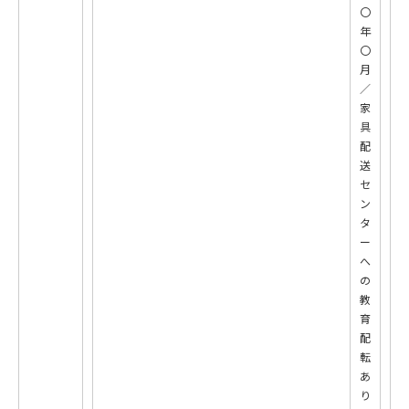
〇
年
〇
月
／
家
具
配
送
セ
ン
タ
ー
へ
の
教
育
配
転
あ
り