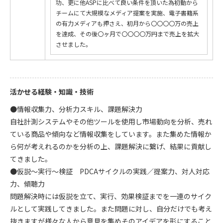
功、更に他ASPに比べて良い条件を頂いた為初動から
チームにて大規模なメディア提案を実施、電子書籍系
の有力メディアも押さえ、初月から〇〇〇〇万の売上
を達成、その後〇ヶ月で〇〇〇〇万円まで売上を拡大
させました。
活かせる経験・知識・技術
●情報収集力、分析力スキル、課題解決力
自社計測システムやその他ツールを使用し市場動向を分析、売れ
ている商品や傾向など情報収集をしています。また集めた情報か
ら何が考えれるのかを分析の上、課題解決に繋げ、結果に貢献し
てきました。
●仮説～実行～検証 PDCAサイクルの実践／提案力、対人対応
力、傾聴力
問題解決時には仮説を立て、実行、効果検証までを一連のサイク
ルとして実践してきました。また問題に対し、自分だけでも考え
抜きますが様々な人から意見を集めそのアイデアを形にすること