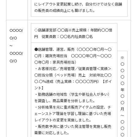
にレイアウト変更起案し続け、自分だけではなく店舗
の販売員の成績向上にも繋げました。
◇店舗運営部 〇〇店※売上規模：年間約〇〇憶
〇〇〇〇/
円 従業員数：〇〇名内社員数〇名
〇/〇
～
●店舗管理、運営、販売（〇〇〇〇年〇月～〇
〇〇〇〇/
〇月：雑貨売場担当 〇〇〇〇年〇月～〇〇〇
※
〇/〇
〇年〇月：家具売場担当）
〇
・お客様対応／売場管理／従業員管理＜実績＞
〇
〇担当分類（ベッド売場）売上 対前年比〇〇
〇
〇.〇%達成（売上実績：〇〇〇〇万円）【ポイ
〇
ント】
年
・勤務店舗の地域性（学生や新社会人が多い）
〇
を調査し、商品需要を分析しました。
〇
・分析結果を元に重点販売アイテムの設定、チ
月
ェーンストア理論を学習し理論に基づいた売場
～
レイアウトの変更を実施しました。
〇
・販売数予測に基づいた発注管理を実施し販売
〇
需要に対応しました。
〇