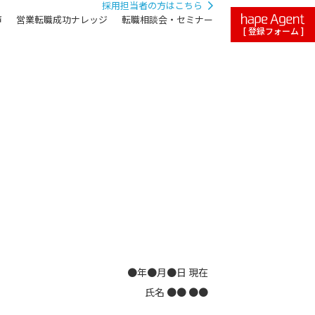
採用担当者の方はこちら
声
営業転職成功ナレッジ
転職相談会・セミナー
[ 登録フォーム ]
●年●月●日 現在
氏名 ●● ●●