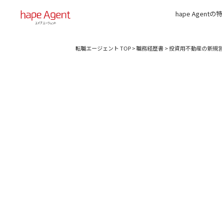
hape Agentの
転職エージェント TOP
>
職務経歴書
>
投資用不動産の新規