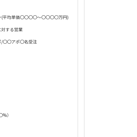
(平均単価〇〇〇〇～〇〇〇〇万円)
に対する営業
/〇〇アポ〇名受注
）
〇%）