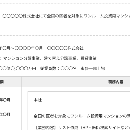
、〇〇〇〇〇株式会社にて全国の医者を対象にワンルーム投資用マンシ
年〇月～〇〇〇〇年〇月 〇〇〇〇〇株式会社
： マンション分譲事業、建て替え分譲事業、賃貸事業
〇〇億〇,〇〇〇万円 従業員数：〇〇〇名 東証一部上場
間
職務内容
本社
年〇月
年〇月
全国の医者を対象にワンルーム投資用マンションの
【業務内容】リスト作成（HP・医師検索サイトなど