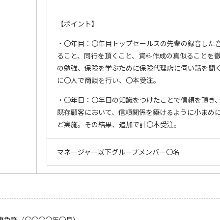
【ポイント】
・〇年目：〇年目トップセールスの先輩の録音した
ること、同行を頂くこと、資料作成の真似ることを
の勉強、保険を学ぶために保険代理店に伺い話を聞
に〇人で商談を行い、〇本受注。
・〇年目：〇年目の知識をつけたことで信頼を頂き
既存顧客において、信頼関係を築けるように小まめ
ど実施。その結果、追加で計〇本受注。
マネージャー以下グループメンバー〇名
車免許（〇〇〇〇年〇月）