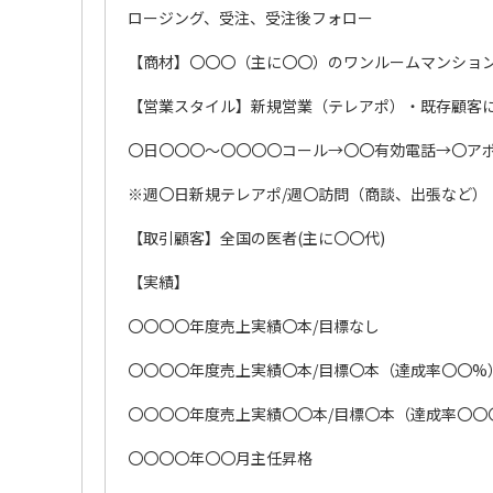
ロージング、受注、受注後フォロー
【商材】〇〇〇（主に〇〇）のワンルームマンション
【営業スタイル】新規営業（テレアポ）・既存顧客
〇日〇〇〇～〇〇〇〇コール→〇〇有効電話→〇アポ
※週〇日新規テレアポ/週〇訪問（商談、出張など）
【取引顧客】全国の医者(主に〇〇代)
【実績】
〇〇〇〇年度売上実績〇本/目標なし
〇〇〇〇年度売上実績〇本/目標〇本（達成率〇〇%
〇〇〇〇年度売上実績〇〇本/目標〇本（達成率〇〇
〇〇〇〇年〇〇月主任昇格