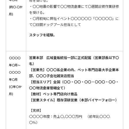
修を受ける。
・〇〇地震の影響で
〇〇
物流倉庫にて〇週間出荷作業研修
(約〇.〇か
を受ける。
月)
・〇月初旬に弊社イベント〇〇〇〇〇〇「〇〇〇〇〇」に
て〇日間ドッグプール担当として
スタッフを経験。
営業本部 広域量販統括一部に正式配属（営業部長以下〇
〇〇〇〇
名）
年〇月～
【営業先】〇〇〇系企業の内、ペット専門店最大手企業本
〇〇〇〇
部、〇〇〇子会社雑貨店担当
年〇月
【担当エリア】全国（〇〇・〇〇・〇〇・〇〇〇・〇〇・
(〇年〇か
〇〇物流倉庫管轄全て）
【商材】ペット専門店向け商品
月)
【営業スタイル】既存深耕営業（本部バイヤーフォロー）
【実績】
〇〇〇〇年度：売上〇,〇〇〇万円 （前年比〇〇〇.
〇％）