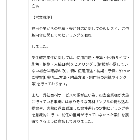
〇％
【営業戦略】
担当企業からの見積・受注対応に関しての即レスと、ご依
頼内容に関してのヒアリングを徹底
しました。
受注確定案件に関しては、使用用途・予算・仕様(サイズ・
刷色・納期・入稿日等)をヒアリングし(情報が不足してい
ない場合は確認のみ)、特に使用用途・納期・予算に沿った
ご提案(印刷加工方法・納品方法・制作時の用紙やインク
等)を行っております。
また、弊社商材サービスの幅が広い為、担当企業様が実施
に行っている事業にはまりそうな商材サンプルの持ち込み
提案や、実際に過去受注した案件進行の定期ヒアリング等
を意識的に行い、前任の担当が行っていなかった案件を獲
得できるように意識しておりました。