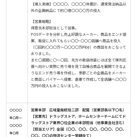
【導入実績】〇〇〇〇，〇〇〇〇年累計、通常発注納品以
外の企画納品にて約〇億〇〇〇〇万の投入
【営業戦略】
得意先本部担当として従事。
POSデータを分析し売上好調なメーカー、商品をエンド提
案、販促に入れてもらい〇〇~〇〇〇店舗へ商品を投入
（〇回約〇〇〇万～〇〇〇〇万円分）の商談をおこなって
おりました。
また〇週間に〇～〇回、先方の新店改装にほぼ全て陳列応
援へ向かい実際に売り場を見て自帳合商品を展開できるよ
うなエンド売り場を作成し、季節ごとの企画品をメーカー
と商談しバイヤーへ提案、倉庫で作成して全店舗へ〇〇〇
万円の投入もおこないました。
営業本部 広域量販統括二部 配属（営業部長以下〇名）
〇〇〇〇
【営業先】ドラッグストア、ホームセンターチームにてド
年〇月～
ラッグストア業界〇位企業の本部担当（他事業会社含む）
〇〇〇〇
【担当エリア】全国（〇〇、〇〇、〇〇、〇〇〇、〇〇、
年〇月
〇〇、〇〇の物流センター管轄全て）