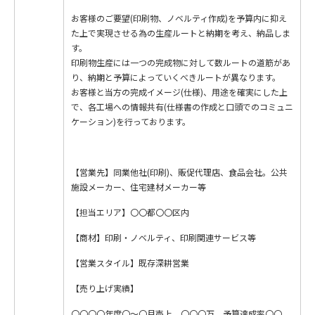
お客様のご要望(印刷物、ノベルティ作成)を予算内に抑え
た上で実現させる為の生産ルートと納期を考え、納品しま
す。
印刷物生産には一つの完成物に対して数ルートの道筋があ
り、納期と予算によっていくべきルートが異なります。
お客様と当方の完成イメージ(仕様)、用途を確実にした上
で、各工場への情報共有(仕様書の作成と口頭でのコミュニ
ケーション)を行っております。
【営業先】同業他社(印刷)、販促代理店、食品会社。公共
施設メーカー、住宅建材メーカー等
【担当エリア】〇〇都〇〇区内
【商材】印刷・ノベルティ、印刷関連サービス等
【営業スタイル】既存深耕営業
【売り上げ実績】
〇〇〇〇年度〇～〇月売上 〇〇〇万 予算達成率〇〇.