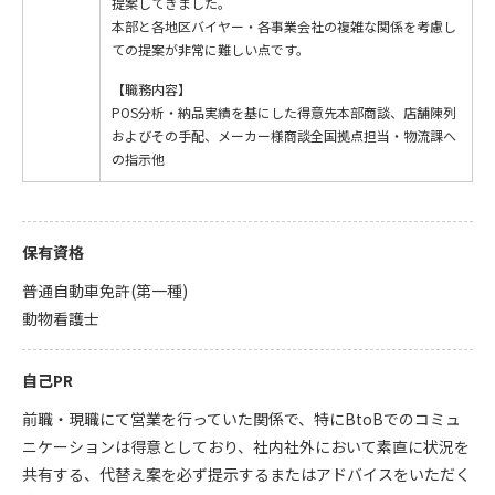
提案してきました。
本部と各地区バイヤー・各事業会社の複雑な関係を考慮し
ての提案が非常に難しい点です。
【職務内容】
POS分析・納品実績を基にした得意先本部商談、店舗陳列
およびその手配、メーカー様商談全国拠点担当・物流課へ
の指示他
保有資格
普通自動車免許(第一種)
動物看護士
自己PR
前職・現職にて営業を行っていた関係で、特にBtoBでのコミュ
ニケーションは得意としており、社内社外において素直に状況を
共有する、代替え案を必ず提示するまたはアドバイスをいただく