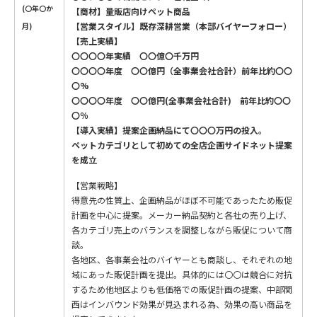
(〇年〇か
【商材】量販店向けペット商品
【営業スタイル】既存深耕営業（本部バイヤーフォロー）
月)
【売上実績】
〇〇〇〇年実績 〇〇億〇千万円
〇〇〇〇年度 〇〇億円（全事業会社合計）前年比約〇〇
〇%
〇〇〇〇年度 〇〇億円(全事業会社合計) 前年比約〇〇
〇％
【導入実績】提案企画納品にて〇〇〇万円の投入。
ペットカテゴリとして初めての全店企画サイドネット提案
を成立
【営業戦略】
得意先の性質上、企画納品がほぼ不可能であったため販促
計画を中心に提案。メーカー納品契約と各社の売り上げ、
各カテゴリ売上のバランスを調整しながら販促について商
談。
各地区、各事業会社のバイヤーとも商談し、それぞれの地
域にあった販促計画を提出。具体的には〇〇は競合に対抗
するため他地区よりも低価格での販促計画の提案、中部関
西はインバウンド効果が見込まれる為、効果の高い商品を