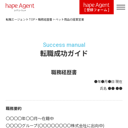
[ 登録フォーム ]
転職エージェント TOP
>
職務経歴書
>
ペット用品の提案営業
Success manual
転職成功ガイド
職務経歴書
●年●月●日 現在
氏名 ●● ●●
職務要約
〇〇〇〇年〇〇月～在籍中
〇〇〇〇グループ(〇〇〇〇〇〇〇〇株式会社に出向中)