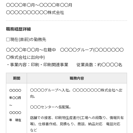
〇〇〇〇年〇月～〇〇〇〇年〇〇月
〇〇〇〇〇〇〇〇〇〇株式会社
職務経歴詳細
□現在(直前)の勤務先
〇〇〇〇年〇〇月～在籍中 〇〇〇〇グループ(〇〇〇〇〇〇〇
〇株式会社に出向中)
・事業内容：印刷・印刷関連事業 従業員数：約〇〇〇〇名
期間
職務内容
〇〇〇〇グループへ入社。〇〇〇〇〇〇〇〇株式会社へ出
〇〇〇〇
向。
年〇〇月
～
〇〇〇センターへ仮配属。
〇〇〇〇
店舗での接客、印刷物生産進行(工場への段取り、情報共有
年 現在
等)、仕様書作成、見積もり、商談、納品対応 電話対応
など