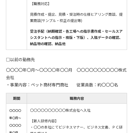
【職務対応】
見積作成・提出、見積・受注時の仕様ヒアリング商談、提
案商談(サンプル・校正の提出等)
受注手配（納期確認・各工場への指示書作成・セールスア
シスタントへの指示・検版・下版）、入稿データの確認、
納品物の確認、納品他
□以前の勤務先
〇〇〇〇年〇月～〇〇〇〇年〇〇月 〇〇〇〇〇〇〇〇〇〇株式
会社
・事業内容：ペット商材専門商社 従業員数：約〇〇〇名
期間
職務内容
〇〇〇〇〇〇〇〇〇〇株式会社へ入社
〇〇〇〇
年〇月～
【新人研修内容】
〇〇〇〇
・〇〇の本社にてビジネスマナー、ビジネス文書、ＰＣ研
年〇月