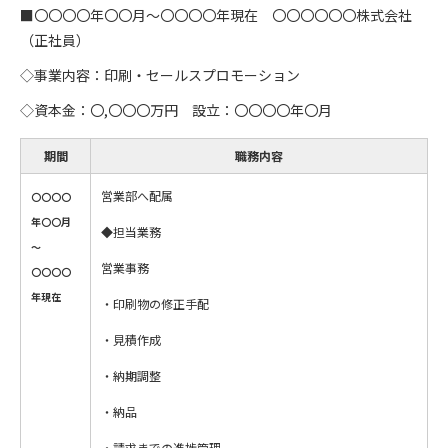
■〇〇〇〇年〇〇月～〇〇〇〇年現在 〇〇〇〇〇〇株式会社
（正社員）
◇事業内容：印刷・セールスプロモーション
◇資本金：〇,〇〇〇万円 設立：〇〇〇〇年〇月
期間
職務内容
営業部へ配属
〇〇〇〇
年〇〇月
◆担当業務
～
営業事務
〇〇〇〇
年現在
・印刷物の修正⼿配
・⾒積作成
・納期調整
・納品
・請求までの進捗管理