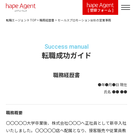
[ 登録フォーム ]
転職エージェント TOP
>
職務経歴書
>
セールスプロモーション会社の営業事務
Success manual
転職成功ガイド
職務経歴書
●年●月●日 現在
氏名 ●● ●●
職務概要
〇〇〇〇〇大学卒業後、株式会社〇〇〇へ正社員として新卒入社
いたしました。〇〇〇〇〇店へ配属となり、接客販売や従業員教