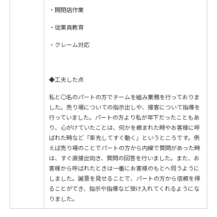
・開閉店作業
・従業員教育
・クレーム対応
◆工夫した点
私と〇名のパートの⽅でチームを組み業務を⾏っておりま
した。売り場についての指⽰出しや、接客について指導を
⾏っていました。パートの⽅より私が年下だったこともあ
り、⼼がけていたことは、何かを頼まれた時やお客様に呼
ばれた時など「率先してすぐ動く」というところです。例
えば売り場のことでパートの⽅から内線で質問があった時
は、すぐ直接出向き、質問の回答を⾏いました。また、お
客様から呼ばれたときは⼀番にお客様のもとへ伺うように
しました。誠意を⾒せることで、パートの⽅から信頼を得
ることができ、指⽰や指導など受け⼊れてくれるようにな
りました。