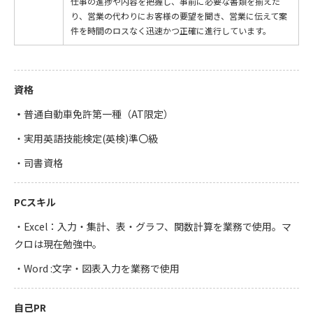
仕事の進捗や内容を把握し、事前に必要な書類を揃えた
り、営業の代わりにお客様の要望を聞き、営業に伝えて案
件を時間のロスなく迅速かつ正確に進⾏しています。
資格
・
普通⾃動⾞免許第⼀種（AT限定）
・実⽤英語技能検定(英検)準〇級
・司書資格
PCスキル
・Excel：⼊⼒・集計、表・グラフ、関数計算を業務で使⽤。マ
クロは現在勉強中。
・Word :⽂字・図表⼊⼒を業務で使⽤
自己PR