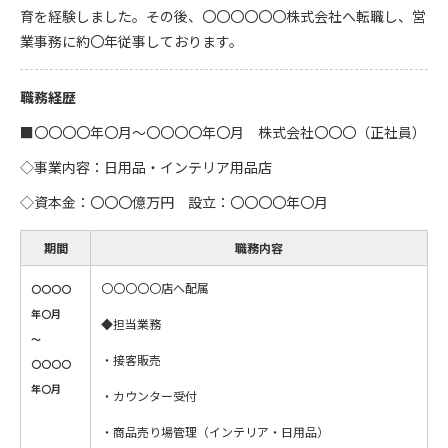
育を経験しました。その後、〇〇〇〇〇〇株式会社へ転職し、営
業事務に約〇年従事しております。
職務経歴
■〇〇〇〇年〇月～〇〇〇〇年〇月 株式会社〇〇〇（正社員）
◇事業内容：日用品・インテリア用品店
◇資本金：〇〇〇億万円 設立：〇〇〇〇年〇月
期間
職務内容
〇〇〇〇〇店へ配属
〇〇〇〇
年〇月
◆担当業務
～
・接客販売
〇〇〇〇
年〇月
・カウンター受付
・商品売り場管理（インテリア・日用品）