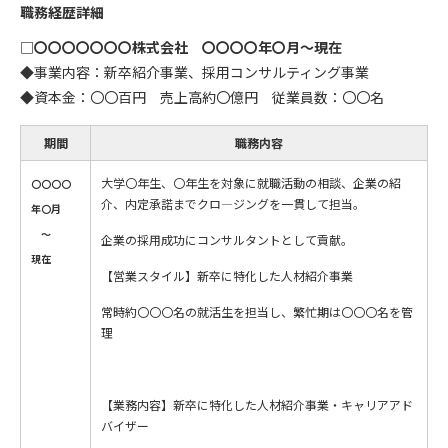
職務経歴詳細
□
〇〇〇〇〇〇〇株式会社
〇〇〇〇年〇月～現在
◆事業内容：新卒紹介事業、採用コンサルティング事業
◆資本金：〇〇百円 売上高約〇億円 従業員数：〇〇名
期間
職務内容
大学〇年生、〇年生を対象に就職活動の相談、企業の紹
〇〇〇〇
介、内定承諾までクロ―ジングを一貫して担当。
年〇月
～
企業の採用成功にコンサルタントとして貢献。
現在
【営業スタイル】新卒に特化した人材紹介事業
常時約〇〇〇名の就活生を担当し、繁忙期は〇〇〇名を管
理
【業務内容】新卒に特化した人材紹介事業・キャリアアド
バイザー