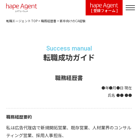
[ 登録フォーム ]
転職エージェント TOP
>
職務経歴書
>
新卒向けのCA経験
Success manual
転職成功ガイド
職務経歴書
●年●月●日 現在
氏名 ●● ●●
職務経歴要約
私は広告代理店で新規開拓営業、既存営業、人材業界のコンサル
ティング営業、採用人事担当、