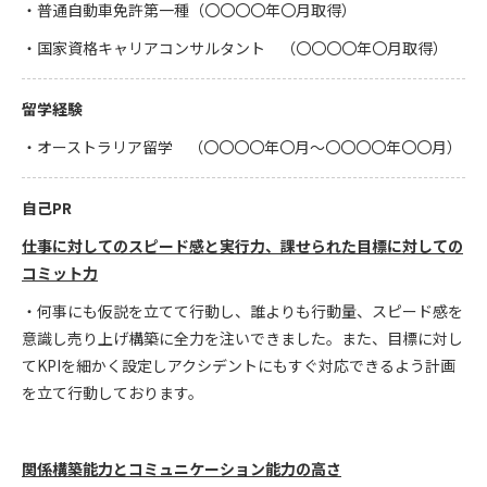
・普通自動車免許第一種（〇〇〇〇年〇月取得）
・国家資格キャリアコンサルタント （〇〇〇〇年〇月取得）
留学経験
・オーストラリア留学 （〇〇〇〇年〇月～〇〇〇〇年〇〇月）
自己PR
仕事に対してのスピード感と実行力、課せられた目標に対しての
コミット力
・何事にも仮説を立てて行動し、誰よりも行動量、スピード感を
意識し売り上げ構築に全力を注いできました。また、目標に対し
てKPIを細かく設定しアクシデントにもすぐ対応できるよう計画
を立て行動しております。
関係構築能力とコミュニケーション能力の高さ