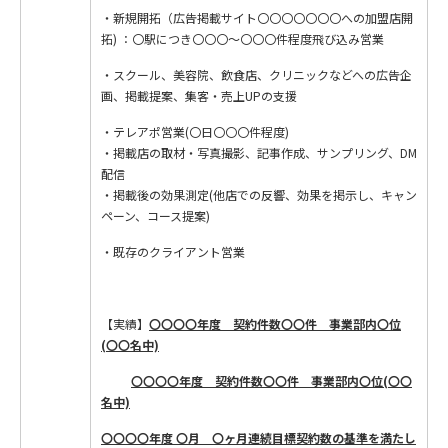
・新規開拓（広告掲載サイト〇〇〇〇〇〇〇への加盟店開
拓) ：〇駅につき〇〇〇～〇〇〇件程度飛び込み営業
・スクール、美容院、飲食店、クリニックなどへの広告企
画、掲載提案、集客・売上UPの支援
・テレアポ営業(〇日〇〇〇件程度)
・掲載店の取材・写真撮影、記事作成、サンプリング、DM
配信
・掲載後の効果測定(他店での反響、効果を掲示し、キャン
ペーン、コース提案)
・既存のクライアント営業
【実績】
〇〇〇〇年度 契約件数〇〇件 事業部内〇位
(〇〇名中)
〇〇〇〇年度 契約件数〇〇件 事業部内〇位(〇〇
名中)
〇〇〇〇年度 〇月 〇ヶ月連続目標契約数の基準を満たし