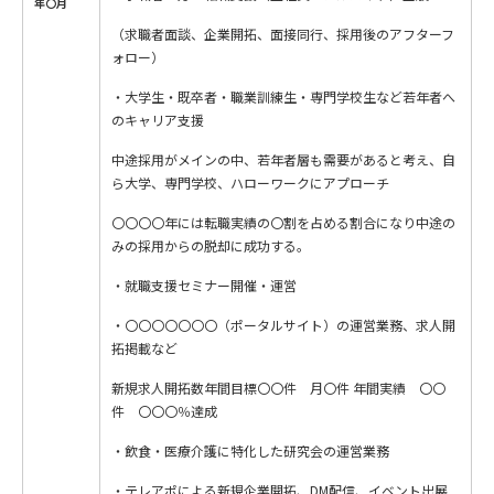
年〇月
（求職者面談、企業開拓、面接同行、採用後のアフターフ
ォロー）
・大学生・既卒者・職業訓練生・専門学校生など若年者へ
のキャリア支援
中途採用がメインの中、若年者層も需要があると考え、自
ら大学、専門学校、ハローワークにアプローチ
〇〇〇〇年には転職実績の〇割を占める割合になり中途の
みの採用からの脱却に成功する。
・就職支援セミナー開催・運営
・〇〇〇〇〇〇〇（ポータルサイト）の運営業務、求人開
拓掲載など
新規求人開拓数年間目標〇〇件 月〇件 年間実績 〇〇
件 〇〇〇％達成
・飲食・医療介護に特化した研究会の運営業務
・テレアポによる新規企業開拓、DM配信、イベント出展