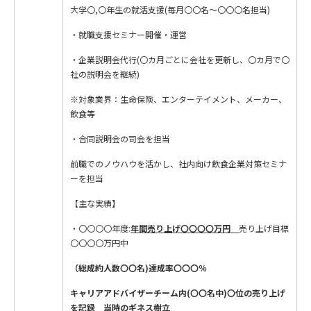
大学〇,〇年生の就活支援(毎月〇〇名～〇〇〇名担当)
・就職支援セミナー開催・運営
・企業説明会代行(〇カ月ごとに会社を更新し、〇カ月で〇
社の説明会を継続)
※対象業界：生命保険、エンターテイメント、メーカー、
飲食等
・合同説明会の司会を担当
前職でのノウハウを活かし、社内向け飲食企業対策セミナ
ーを担当
【主な実績】
・〇〇〇〇年度:
年間
売り上げ〇〇〇〇万円
売り上げ目標
〇〇〇〇万円中
（総成約人数〇〇名)達成率〇〇〇％
キャリアアドバイザーチーム内(〇〇名中)〇位の売り上げ
を記録 当時のギネス樹立