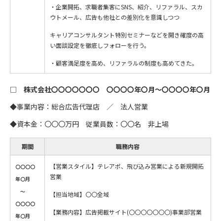
・企業開拓、求職者集客にSNS、紹介、リファラル、スカ
ウトメール、広告も他社との差別化を意識しつつ
キャリアコンサルタント特別セミナーなどを開き確度の高
い面談設定を徹底しフォローを行う。
・顧客満足度を高め、リファラルの制度も高めてきた。
□
株式会社〇〇〇〇〇〇〇
〇〇〇〇年〇月
～
〇〇〇〇年〇月
◆事業内容：総合広告代理店 ／ 法人営業
◆資本金：〇〇〇万円 従業員数：〇〇名 非上場
期間
職務内容
【営業スタイル】テレアポ、飛び込み営業による新規開拓
〇〇〇〇
営業
年〇月
～
【担当地域】〇〇全域
〇〇〇〇
【業務内容】広告掲載サイト(〇〇〇〇〇〇〇)事業部営業
年〇月