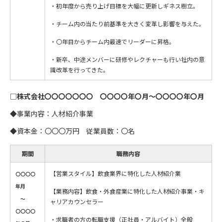
・初年度から売り上げ目標を大幅に更新しギネス樹立。
・チーム内の当たり前基準を大きく変革し影響を与えた。
・〇年目からチーム内最速でリーダーに昇格。
・新卒、中途メンバーに研修やレクチャーも行い社内の意
識改革を行ってきた。
□
株式会社〇〇〇〇〇〇〇
〇〇〇〇年〇月～〇〇〇〇年〇月
◆事業内容：人材紹介事業
◆資本金：〇〇〇万円 従業員数：〇名
期間
職務内容
【営業スタイル】飲食業界に特化した人材紹介業
〇〇〇〇
年月
【業務内容】飲食・外食産業に特化した人材紹介事業・キ
～
ャリアカウンセラー
〇〇〇〇
・求職者の方の転職支援（正社員・アルバイト）全般