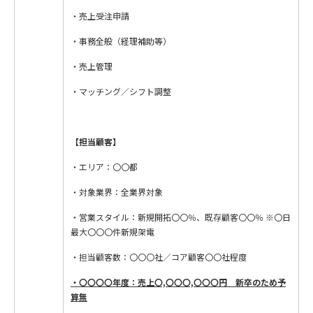
・売上受注申請
・事務全般（経理補助等）
・売上管理
・マッチング／シフト調整
【担当顧客】
・エリア：〇〇都
・対象業界：全業界対象
・営業スタイル：新規開拓〇〇％、既存顧客〇〇％ ※〇日
最大〇〇〇件新規架電
・担当顧客数：〇〇〇社／コア顧客〇〇社程度
・〇〇〇〇年度：売上〇,〇〇〇,〇〇〇円 新卒のため予
算無