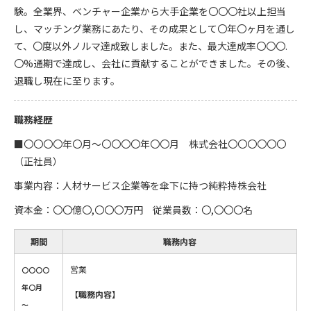
験。全業界、ベンチャー企業から大手企業を〇〇〇社以上担当
し、マッチング業務にあたり、その成果として〇年〇ヶ月を通し
て、〇度以外ノルマ達成致しました。また、最大達成率〇〇〇.
〇%通期で達成し、会社に貢献することができました。その後、
退職し現在に至ります。
職務経歴
■〇〇〇〇年〇月～〇〇〇〇年〇〇月 株式会社〇〇〇〇〇〇
（正社員）
事業内容：人材サービス企業等を傘下に持つ純粋持株会社
資本金：〇〇億〇,〇〇〇万円 従業員数：〇,〇〇〇名
期間
職務内容
営業
〇〇〇〇
年〇月
【職務内容】
～