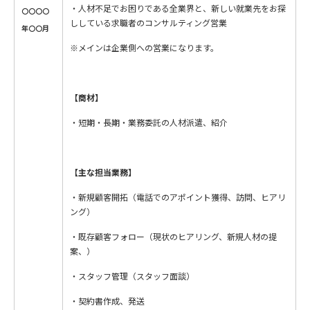
・人材不足でお困りである全業界と、新しい就業先をお探
〇〇〇〇
ししている求職者のコンサルティング営業
年〇〇月
※メインは企業側への営業になります。
【商材】
・短期・長期・業務委託の人材派遣、紹介
【主な担当業務】
・新規顧客開拓（電話でのアポイント獲得、訪問、ヒアリ
ング）
・既存顧客フォロー（現状のヒアリング、新規人材の提
案、）
・スタッフ管理（スタッフ面談）
・契約書作成、発送