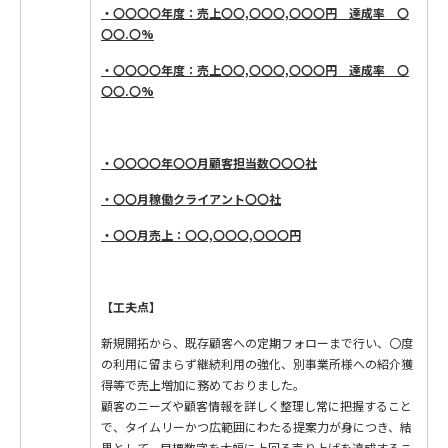
・〇〇〇〇年度：売上〇〇,〇〇〇,〇〇〇円 達成率 〇
〇〇.〇%
・〇〇〇〇年度：売上〇〇,〇〇〇,〇〇〇円 達成率 〇
〇〇.〇%
・〇〇〇〇年〇〇月顧客担当数〇〇〇社
・〇〇月稼働クライアント〇〇社
・〇〇月売上：〇〇,〇〇〇,〇〇〇円
【工夫点】
新規開拓から、既存顧客への定期フォローまで行い、〇度
の利用に留まらず継続利用の強化、別事業所様への紹介獲
得等で売上増加に務めておりました。
顧客のニーズや顧客情報を詳しく整理し常に把握すること
で、タイムリーかつ広範囲にわたる提案力が身につき、結
果として、目標数字を大幅に上回る売り上げを達成するこ