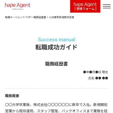
[ 登録フォーム ]
転職エージェント TOP
>
職務経歴書
>
人材業界新規既存営業
Success manual
転職成功ガイド
職務経歴書
●年●月●日 現在
氏名 ●● ●●
職務概要
〇〇大学卒業後、株式会社〇〇〇〇〇〇に新卒で入社。新規開拓
営業から既存運用、スタッフ管理、バックオフィスまで業務を経