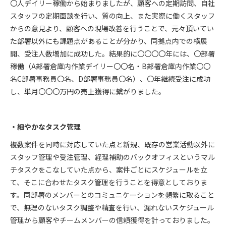
〇人デイリー稼働から始まりましたが、顧客への定期訪問、自社
スタッフの定期面談を行い、質の向上、また実際に働くスタッフ
からの意見より、顧客への現場改善を行うことで、元々頂いてい
た部署以外にも課題点があることが分かり、同拠点内での横展
開、受注人数増加に成功した。結果的に〇〇〇〇年には、〇部署
稼働（A部署倉庫内作業デイリー〇〇名・B部署倉庫内作業〇〇
名C部署事務員〇名、D部署事務員〇名）、〇年継続受注に成功
し、単月〇〇〇万円の売上獲得に繋がりました。
・細やかなタスク管理
複数案件を同時に対応していた点と新規、既存の営業活動以外に
スタッフ管理や受注管理、経理補助のバックオフィスというマル
チタスクをこなしていた点から、案件ごとにスケジュールを立
て、そこに合わせたタスク管理を行うことを得意としておりま
す。同部署のメンバーとのコミュニケーションを頻繁に取ること
で、無理のないタスク調整や精査を行い、漏れないスケジュール
管理から顧客やチームメンバーの信頼獲得を計っておりました。