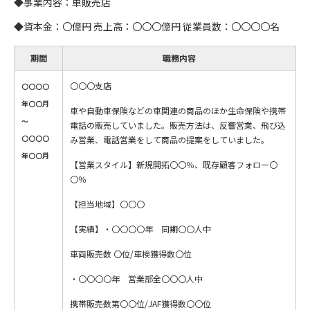
◆事業内容：車販売店
◆資本金：〇億円 売上高：〇〇〇億円 従業員数：〇〇〇〇名
期間
職務内容
〇〇〇支店
〇〇〇〇
年〇〇月
車や自動車保険などの車関連の商品のほか生命保険や携帯
～
電話の販売していました。販売方法は、反響営業、飛び込
〇〇〇〇
み営業、電話営業をして商品の提案をしていました。
年〇〇月
【営業スタイル】新規開拓〇〇％、既存顧客フォロー〇
〇％
【担当地域】〇〇〇
【実績】・〇〇〇〇年 同期〇〇人中
車両販売数 〇位/車検獲得数〇位
・〇〇〇〇年 営業部全〇〇〇人中
携帯販売数第〇〇位/JAF獲得数〇〇位