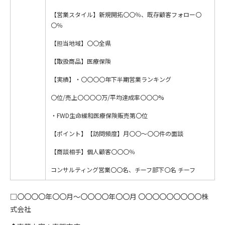
【営業スタイル】新規開拓〇〇％、既存顧客フォロー〇
〇％
【担当地域】〇〇全県
【取扱商品】医療保険
【実績】・〇〇〇〇年下半期営業ランキング
〇位/売上〇〇〇〇万/平均達成率〇〇〇%
・FWD生命緩和医療保険販売第〇位
【ポイント】【訪問頻度】月〇〇〜〇〇件の面談
【商談相手】個人顧客〇〇〇％
コンサルティング営業〇〇名、チーフ部下〇名 チーフ
□〇〇〇〇年〇〇月～〇〇〇〇年〇〇月 〇〇〇〇〇〇〇〇〇株
式会社