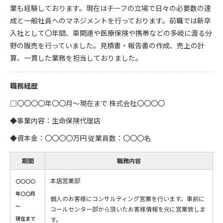
業も経験しております。現在はチーフの立場で日々の必要数の達
成と一般社員へのマネジメントを行っております。前職では新卒
入社として〇年間、車関連や医療保険や携帯などの多岐に渡る分
野の販売を行っていました。見積書・報告書の作成、売上の計
算、一貫した業務を担当しておりました。
職務経歴
□〇〇〇〇年〇〇月～現在まで 株式会社〇〇〇〇
◆事業内容：生命保険代理店
◆資本金：〇〇〇〇万円 従業員数：〇〇〇名
期間
職務内容
本店営業部
〇〇〇〇
年〇〇月
個人のお客様にコンサルティング営業を行います。事前に
～
コールセンター部から頂いたお客様情報を元に営業致しま
現在まで
す。