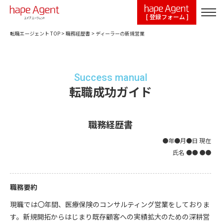
[ 登録フォーム ]
転職エージェント TOP
>
職務経歴書
>
ディーラーの新規営業
Success manual
転職成功ガイド
職務経歴書
●年●月●日 現在
氏名 ●● ●●
職務要約
現職では〇年間、医療保険のコンサルティング営業をしておりま
す。新規開拓からはじまり既存顧客への実績拡大のための深耕営