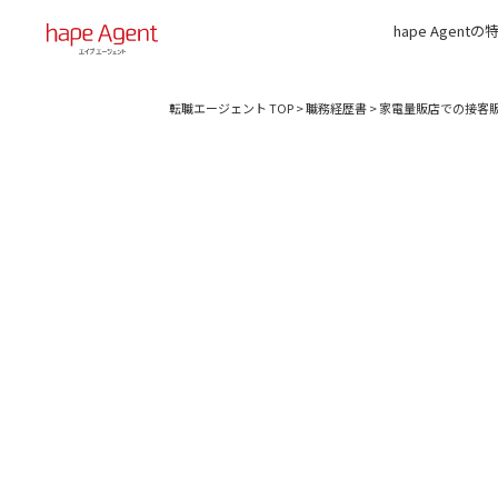
hape Agentの
転職エージェント TOP
>
職務経歴書
>
家電量販店での接客