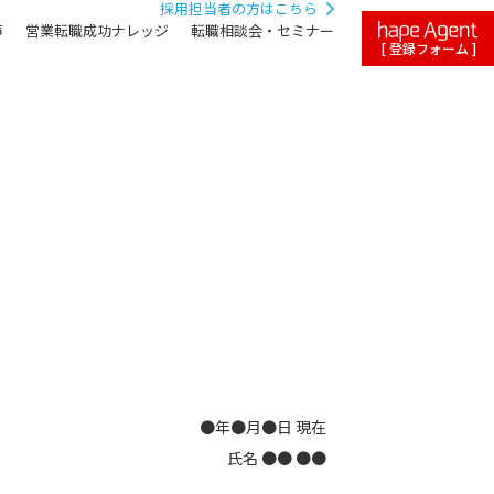
採用担当者の方はこちら
声
営業転職成功ナレッジ
転職相談会・セミナー
[ 登録フォーム ]
●年●月●日 現在
氏名 ●● ●●