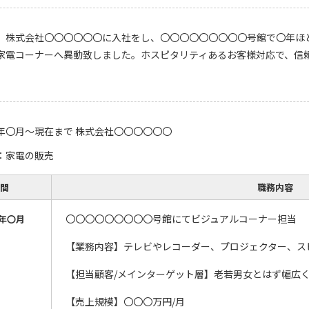
、株式会社〇〇〇〇〇〇に入社をし、〇〇〇〇〇〇〇〇〇号館で〇年ほ
家電コーナーへ異動致しました。ホスピタリティあるお客様対応で、信
年〇月～現在まで 株式会社〇〇〇〇〇〇
：家電の販売
間
職務内容
〇〇〇〇〇〇〇〇〇号館にてビジュアルコーナー担当
年〇月
【業務内容】テレビやレコーダー、プロジェクター、ス
【担当顧客/メインターゲット層】老若男女とはず幅広
【売上規模】〇〇〇万円/月