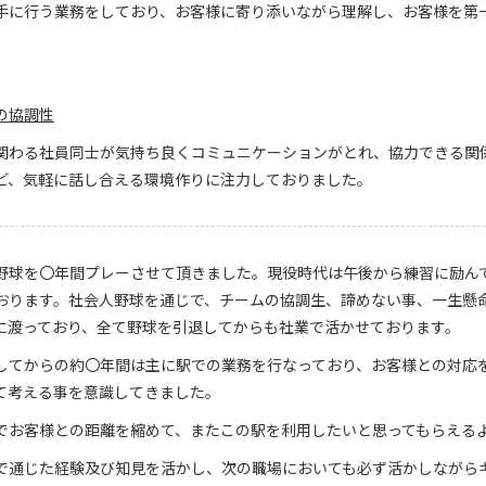
手に行う業務をしており、お客様に寄り添いながら理解し、お客様を第
。
の協調性
関わる社員同士が気持ち良くコミュニケーションがとれ、協力できる関
ど、気軽に話し合える環境作りに注力しておりました。
野球を〇年間プレーさせて頂きました。現役時代は午後から練習に励ん
おります。社会人野球を通じで、チームの協調生、諦めない事、一生懸
に渡っており、全て野球を引退してからも社業で活かせております。
してからの約〇年間は主に駅での業務を行なっており、お客様との対応
て考える事を意識してきました。
でお客様との距離を縮めて、またこの駅を利用したいと思ってもらえる
で通じた経験及び知見を活かし、次の職場においても必ず活かしながら