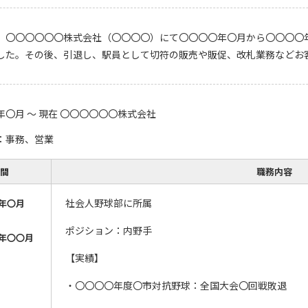
、〇〇〇〇〇〇株式会社（〇〇〇〇）にて〇〇〇〇年〇月から〇〇〇〇
した。その後、引退し、駅員として切符の販売や販促、改札業務などお
〇月 ～ 現在 〇〇〇〇〇〇株式会社
：事務、営業
間
職務内容
社会人野球部に所属
年〇月
ポジション：内野手
年〇〇月
【実績】
・〇〇〇〇年度〇市対抗野球：全国大会〇回戦敗退