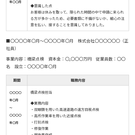
年〇〇月
◆意識した点
お客様は休みを取って、限られた時間の中で申請に来られ
る方が多かったため、必要書類に不備がないか、細心の注
意を払い、接することを意識しておりました。
■〇〇〇〇年〇月～〇〇〇〇年〇月 株式会社〇〇〇〇〇〇（正
社員）
事業内容：橋梁点検 資本金：〇,〇〇〇万円 従業員数：〇〇
名 設立：〇〇〇〇年〇月
期間
職務内容
橋梁点検担当
〇〇〇〇
年〇月
◆業務内容
～
・双眼鏡を用いた高速道路の遠方目視点検
〇〇〇〇
・高所作業車を用いた近接点検
・打刻点検
年〇月
・修復作業
・報告書作成