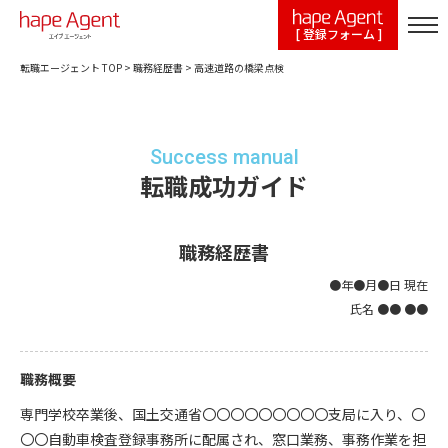
[ 登録フォーム ]
転職エージェント TOP
>
職務経歴書
>
高速道路の橋梁点検
Success manual
転職成功ガイド
職務経歴書
●年●月●日 現在
氏名 ●● ●●
職務概要
専門学校卒業後、国土交通省〇〇〇〇〇〇〇〇〇支局に入り、〇
〇〇自動車検査登録事務所に配属され、窓口業務、事務作業を担