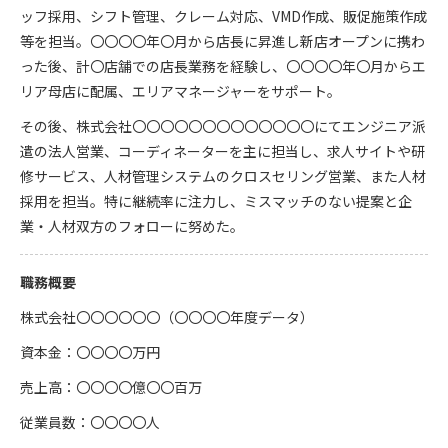
ッフ採用、シフト管理、クレーム対応、VMD作成、販促施策作成
等を担当。〇〇〇〇年〇月から店長に昇進し新店オープンに携わ
った後、計〇店舗での店長業務を経験し、〇〇〇〇年〇月からエ
リア母店に配属、エリアマネージャーをサポート。
その後、株式会社〇〇〇〇〇〇〇〇〇〇〇〇〇にてエンジニア派
遣の法人営業、コーディネーターを主に担当し、求人サイトや研
修サービス、人材管理システムのクロスセリング営業、また人材
採用を担当。特に継続率に注力し、ミスマッチのない提案と企
業・人材双方のフォローに努めた。
職務概要
株式会社〇〇〇〇〇〇（〇〇〇〇年度データ）
資本金：〇〇〇〇万円
売上高：〇〇〇〇億〇〇百万
従業員数：〇〇〇〇人