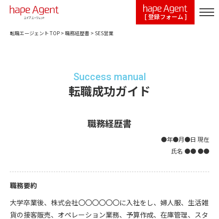
[ 登録フォーム ]
転職エージェント TOP
>
職務経歴書
>
SES営業
Success manual
転職成功ガイド
職務経歴書
●年●月●日 現在
氏名 ●● ●●
職務要約
大学卒業後、株式会社〇〇〇〇〇〇に入社をし、婦人服、生活雑
貨の接客販売、オペレーション業務、予算作成、在庫管理、スタ