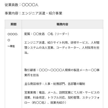
従業員数：〇〇〇〇人
事業内容：エンジニア派遣・紹介事業
期間
職務内容
配属：〇〇支店 〇名（リーダー）
〇〇〇〇.
〇
エンジニア派遣、紹介サイト利用、研修サービス、人材管
～現在
理システムの法人営業、コーディネーター、人材採用を担
当。
取引顧客：〇〇〇～〇〇〇〇人規模の製造メーカー〇〇事
業所を担当
主な商談相手：人事・総務部門、各部署の職制
営業業務：電話、メール、訪問営業にて人材・サービスの
提案、料金改定、トラブル対応、契約管理、スタッフフォ
ロー（約〇〇名）、就業先紹介）