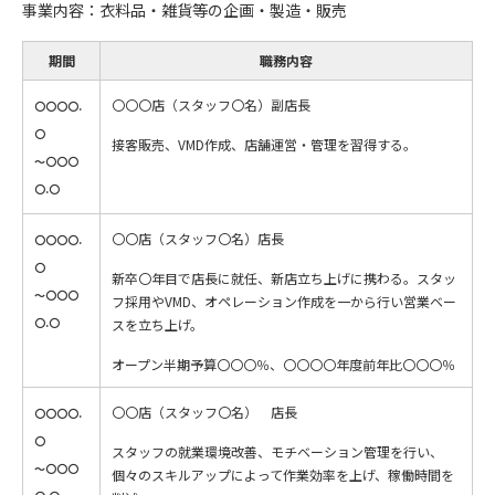
事業内容：衣料品・雑貨等の企画・製造・販売
期間
職務内容
〇〇〇店（スタッフ〇名）副店長
〇〇〇〇.
〇
接客販売、VMD作成、店舗運営・管理を習得する。
～〇〇〇
〇.〇
〇〇店（スタッフ〇名）店長
〇〇〇〇.
〇
新卒〇年目で店長に就任、新店立ち上げに携わる。スタッ
～〇〇〇
フ採用やVMD、オペレーション作成を一から行い営業ベー
〇.〇
スを立ち上げ。
オープン半期予算〇〇〇％、〇〇〇〇年度前年比〇〇〇％
〇〇店（スタッフ〇名） 店長
〇〇〇〇.
〇
スタッフの就業環境改善、モチベーション管理を行い、
～〇〇〇
個々のスキルアップによって作業効率を上げ、稼働時間を