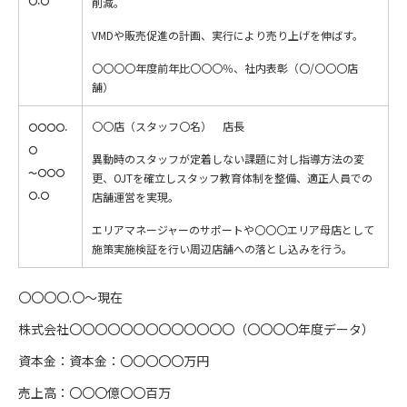
〇.〇
削減。
VMDや販売促進の計画、実行により売り上げを伸ばす。
〇〇〇〇年度前年比〇〇〇％、社内表彰（〇/〇〇〇店
舗）
〇〇店（スタッフ〇名） 店長
〇〇〇〇.
〇
異動時のスタッフが定着しない課題に対し指導方法の変
～〇〇〇
更、OJTを確立しスタッフ教育体制を整備、適正人員での
〇.〇
店舗運営を実現。
エリアマネージャーのサポートや〇〇〇エリア母店として
施策実施検証を行い周辺店舗への落とし込みを行う。
〇〇〇〇.〇～現在
株式会社〇〇〇〇〇〇〇〇〇〇〇〇〇（〇〇〇〇年度データ）
資本金：資本金：〇〇〇〇〇万円
売上高：〇〇〇億〇〇百万