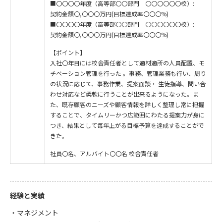
■〇〇〇〇年度（高等部〇〇部門 〇〇〇〇〇〇校）:
契約金額〇,〇〇〇万円(目標達成率〇〇〇%)
■〇〇〇〇年度（高等部〇〇部門 〇〇〇〇〇〇校）:
契約金額〇,〇〇〇万円(目標達成率〇〇〇%)
【ポイント】
入社〇年目には校舎責任者として適材適所の人員配置、モ
チベーション管理を行った 。事務、管理業務も行い、周り
の状況に応じて、事務作業、提案面談・ 生徒指導、問い合
わせ対応など柔軟に行うことが出来るようになった。ま
た、既存顧客のニーズや顧客情報を詳しく整理し常に把握
することで、タイムリーかつ広範囲にわたる提案力が身に
つき、結果として毎年上がる目標予算を達成することがで
きた。
社員〇名、アルバイト〇〇名 校舎責任者
経験と実績
・マネジメント