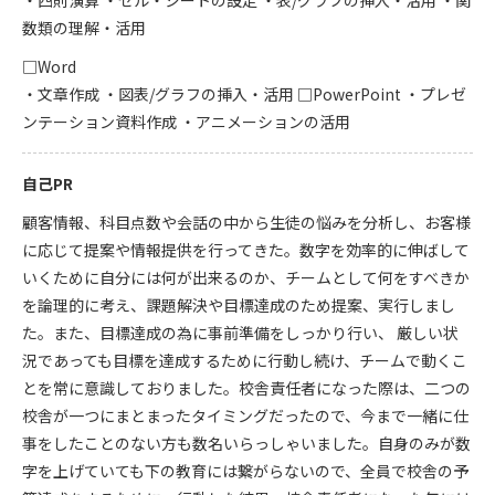
・四則演算 ・セル・シートの設定 ・表/グラフの挿入・活用 ・関
数類の理解・活用
□Word
・文章作成 ・図表/グラフの挿入・活用 □PowerPoint ・プレゼ
ンテーション資料作成 ・アニメーションの活用
自己PR
顧客情報、科目点数や会話の中から生徒の悩みを分析し、お客様
に応じて提案や情報提供を行ってきた。数字を効率的に伸ばして
いくために自分には何が出来るのか、チームとして何をすべきか
を論理的に考え、課題解決や目標達成のため提案、実行しまし
た。また、目標達成の為に事前準備をしっかり行い、 厳しい状
況であっても目標を達成するために行動し続け、チームで動くこ
とを常に意識しておりました。校舎責任者になった際は、二つの
校舎が一つにまとまったタイミングだったので、今まで一緒に仕
事をしたことのない方も数名いらっしゃいました。自身のみが数
字を上げていても下の教育には繋がらないので、全員で校舎の予