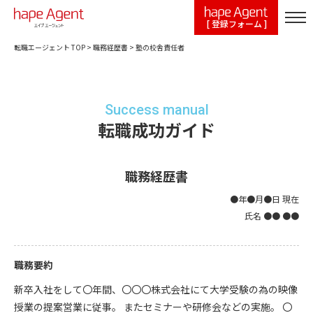
[ 登録フォーム ]
転職エージェント TOP
>
職務経歴書
>
塾の校舎責任者
Success manual
転職成功ガイド
職務経歴書
●年●月●日 現在
氏名 ●● ●●
職務要約
新卒入社をして〇年間、〇〇〇株式会社にて大学受験の為の映像
授業の提案営業に従事。 またセミナーや研修会などの実施。 〇