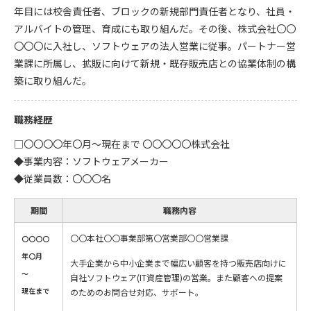
年目には校舎責任者、ブロックの新規部門責任者となり、社員・
アルバイトの管理、育成にも取り組んだ。その後、株式会社〇〇
〇〇〇に入社し、ソフトウェアの法人営業に従事。パートナー営
業課に所属し、拡販に向けて新規・既存販売店との協業体制の構
築に取り組んだ。
職務経歴
□〇〇〇〇年〇月～現在まで 〇〇〇〇〇株式会社
◆事業内容：ソフトウェアメーカー
◆従業員数：〇〇〇名
期間
職務内容
〇〇本社〇〇事業部第〇営業部〇〇営業課
〇〇〇〇
年〇月
大手企業から中小企業まで幅広い顧客を持つ販売店向けに
～
自社ソフトウェア(IT資産管理)の営業。また顧客への提案
現在まで
のためのお問合せ対応、サポート。