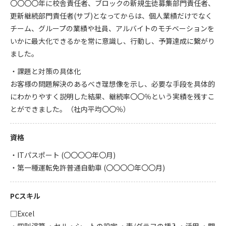
〇〇〇〇年に校舎責任者、ブロックの新規生徒募集部門責任者、
更新継続部門責任者(サブ)となってからは、個人業績だけでなく
チーム、グループの業績や社員、アルバイトのモチベーションを
いかに最大化できるかを常に意識し、行動し、予算達成に繋がり
ました。
・課題と対策の具体化
お客様の問題解決のあるべき理想像を示し、必要な手段を具体的
にわかりやすく説明した結果、継続率〇〇％という実績を残すこ
とができました。（社内平均〇〇％）
資格
・ITパスポート (〇〇〇〇年〇月)
・第一種運転免許普通自動車 (〇〇〇〇年〇〇月)
PCスキル
□Excel