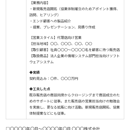
【業務内容】
・新規販売店開拓（協業体制確立のためアポイント獲得、
訪問、ヒアリング）
・エンド顧客への製品紹介
・提案、プレゼンテーション、見積り作成
【営業スタイル】代理店向け営業
【担当地域】〇〇、〇〇〇、〇〇、〇〇
【取引顧客】社員〇〇〇〜〇〇〇〇名を顧客に持つ販売店
【取扱商品】法人企業の情報システム部門担当向けソフト
ウェアシステム
◆実績
契約見込み：〇件、〇〇〇万円
◆工夫した点
既存販売店の商談同席からクロージングまで商談成立のた
めのサポートに従事。また販売店の営業担当向けの勉強会
を実施し、更なる拡販に向け活動。新規販売店開拓、協業
体制提案などにも従事。
□〇〇〇〇年〇月～〇〇〇〇年〇月 〇〇〇株式会社