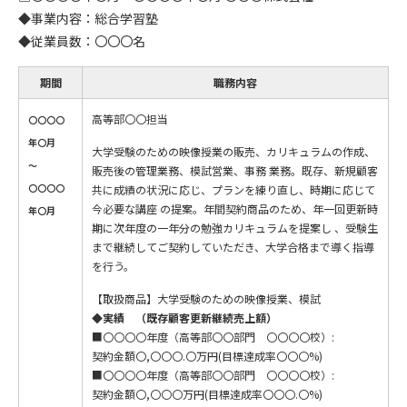
◆事業内容：総合学習塾
◆従業員数：〇〇〇名
期間
職務内容
高等部〇〇担当
〇〇〇〇
年〇月
大学受験のための映像授業の販売、カリキュラムの作成、
～
販売後の管理業務、模試営業、事務 業務。既存、新規顧客
〇〇〇〇
共に成績の状況に応じ、プランを練り直し、時期に応じて
今必要な講座 の提案。年間契約商品のため、年一回更新時
年〇月
期に次年度の一年分の勉強カリキュラムを提案し 、受験生
まで継続してご契約していただき、大学合格まで導く指導
を行う。
【取扱商品】大学受験のための映像授業、模試
◆実績 （既存顧客更新継続売上額）
■〇〇〇〇年度（高等部〇〇部門 〇〇〇〇校）:
契約金額〇,〇〇〇.〇万円(目標達成率〇〇〇%)
■〇〇〇〇年度（高等部〇〇部門 〇〇〇〇校）:
契約金額〇,〇〇〇万円(目標達成率〇〇〇.〇%)