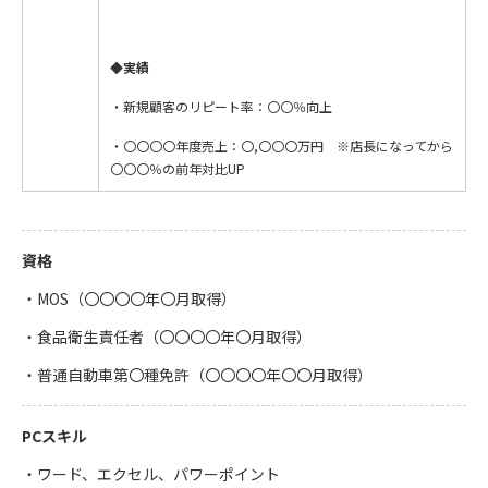
◆実績
・新規顧客のリピート率：〇〇％向上
・〇〇〇〇年度売上：〇,〇〇〇万円 ※店長になってから
〇〇〇％の前年対比UP
資格
・MOS（〇〇〇〇年〇月取得）
・食品衛生責任者（〇〇〇〇年〇月取得）
・普通自動車第〇種免許（〇〇〇〇年〇〇月取得）
PCスキル
・ワード、エクセル、パワーポイント