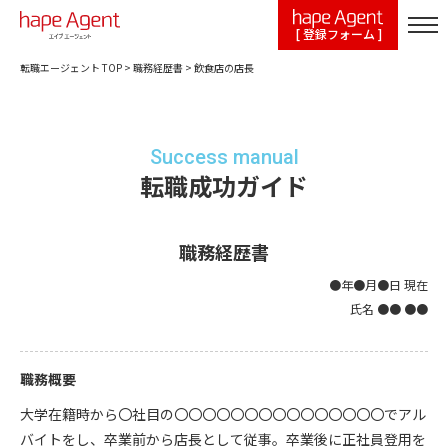
[ 登録フォーム ]
転職エージェント TOP
>
職務経歴書
>
飲食店の店長
Success manual
転職成功ガイド
職務経歴書
●年●月●日 現在
氏名 ●● ●●
職務概要
大学在籍時から〇社目の〇〇〇〇〇〇〇〇〇〇〇〇〇〇〇でアル
バイトをし、卒業前から店長として従事。卒業後に正社員登用を