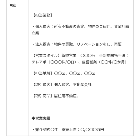
現在
【担当業務】
・個人顧客：所有不動産の査定、物件のご紹介、資金計画
立案
・法人顧客：物件の買取、リノベーションをし、再販
【営業スタイル】新規営業 〇〇〇％ ※新規開拓手法：
テレアポ（〇〇〇件/〇日）、反響営業（〇〇件/〇か月）
【担当地域】〇〇区、〇〇区、〇〇区
【取引顧客】個人顧客、不動産会社
【取引商品】居住用不動産、
◆営業実績
・媒介契約〇件 ※売上高：〇,〇〇〇万円