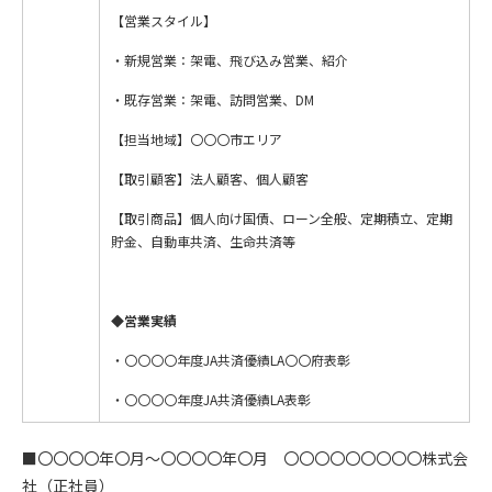
【営業スタイル】
・新規営業：架電、飛び込み営業、紹介
・既存営業：架電、訪問営業、DM
【担当地域】〇〇〇市エリア
【取引顧客】法人顧客、個人顧客
【取引商品】個人向け国債、ローン全般、定期積立、定期
貯金、自動車共済、生命共済等
◆営業実績
・〇〇〇〇年度JA共済優績LA〇〇府表彰
・〇〇〇〇年度JA共済優績LA表彰
■〇〇〇〇年〇月～〇〇〇〇年〇月 〇〇〇〇〇〇〇〇〇株式会
社（正社員）