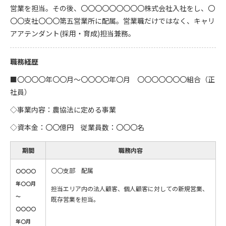
営業を担当。その後、〇〇〇〇〇〇〇〇〇株式会社入社をし、〇
〇〇支社〇〇〇第五営業所に配属。営業職だけではなく、キャリ
アアテンダント(採用・育成)担当兼務。
職務経歴
■〇〇〇〇年〇〇月～〇〇〇〇年〇月 〇〇〇〇〇〇〇組合（正
社員）
◇事業内容：農協法に定める事業
◇資本金：〇〇億円 従業員数：〇〇〇名
期間
職務内容
〇〇支部 配属
〇〇〇〇
年〇〇月
担当エリア内の法人顧客、個人顧客に対しての新規営業、
～
既存営業を担当。
〇〇〇〇
年〇月