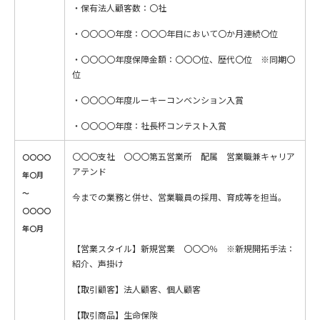
・保有法人顧客数：〇社
・〇〇〇〇年度：〇〇〇年目において〇か月連続〇位
・〇〇〇〇年度保障金額：〇〇〇位、歴代〇位 ※同期〇
位
・〇〇〇〇年度ルーキーコンベンション入賞
・〇〇〇〇年度：社長杯コンテスト入賞
〇〇〇支社 〇〇〇第五営業所 配属 営業職兼キャリア
〇〇〇〇
アテンド
年〇月
～
今までの業務と併せ、営業職員の採用、育成等を担当。
〇〇〇〇
年〇月
【営業スタイル】新規営業 〇〇〇％ ※新規開拓手法：
紹介、声掛け
【取引顧客】法人顧客、個人顧客
【取引商品】生命保険