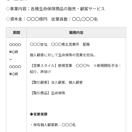
◇事業内容：各種生命保険商品の販売・顧客サービス
◇資本金：〇〇〇億円 従業員数：〇〇,〇〇〇名
期間
職務内容
〇〇〇支社 〇〇〇第五営業所 配属
〇〇〇〇
年〇月
個人顧客に対して生命保険の営業を担当。
～
【営業スタイル】新規営業 〇〇〇％ ※新規開拓手法：
〇〇〇〇
紹介、声掛け
年〇月
【取引顧客】法人顧客、個人顧客
【取引商品】生命保険
◆
営業実績
・保有個人顧客数：〇〇〇名