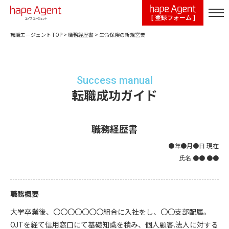
[ 登録フォーム ]
転職エージェント TOP
>
職務経歴書
>
生命保険の新規営業
Success manual
転職成功ガイド
職務経歴書
●年●月●日 現在
氏名 ●● ●●
職務概要
大学卒業後、〇〇〇〇〇〇〇組合に入社をし、〇〇支部配属。
OJTを経て信用窓口にて基礎知識を積み、個人顧客.法人に対する