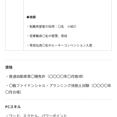
◆実績
・転職希望者の採用：〇名 ※紹介
・営業職員〇名の管理、育成
・育成社員〇名のルーキーコンベンション入賞
資格
・普通自動車第〇種免許（〇〇〇〇年〇月取得）
・〇級ファイナンシャル・プランニング技能士試験（〇〇〇〇年
〇月合格）
PCスキル
・ワード、エクセル、パワーポイント