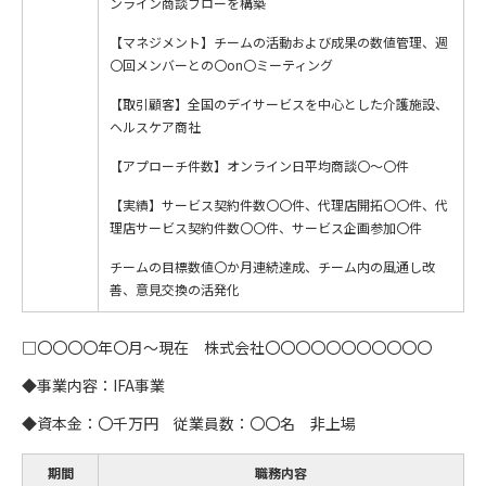
ンライン商談フローを構築
【マネジメント】チームの活動および成果の数値管理、週
〇回メンバーとの〇on〇ミーティング
【取引顧客】全国のデイサービスを中心とした介護施設、
ヘルスケア商社
【アプローチ件数】オンライン日平均商談〇～〇件
【実績】サービス契約件数〇〇件、代理店開拓〇〇件、代
理店サービス契約件数〇〇件、サービス企画参加〇件
チームの目標数値〇か月連続達成、チーム内の風通し改
善、意見交換の活発化
□〇〇〇〇年〇月～現在 株式会社〇〇〇〇〇〇〇〇〇〇〇
◆事業内容：IFA事業
◆資本金：〇千万円 従業員数：〇〇名 非上場
期間
職務内容