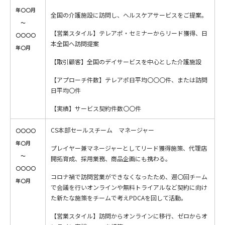
年〇〇月
全国の介護施設に訪問し、ヘルスケアサービスをご提案。
～
【営業スタイル】テレアポ・セミナーからリード獲得、日
〇〇〇〇
本全国へ訪問提案
年〇月
【取引顧客】全国のデイサービスを中心とした介護施設
【アプローチ件数】テレアポ日平均〇〇〇件、または訪問
日平均〇件
【実績】サービス契約件数〇〇件
CS本部セールスチーム マネージャー
〇〇〇〇
年〇月
プレイヤー兼マネージャーとしてリード獲得施策、代理店
～
開拓育成、採用業務、商品企画にも携わる。
〇〇〇〇
コロナ禍で訪問営業ができなくなったため、週〇回チーム
年〇月
で会議を行いオンラインや無料トライアルなど契約に向け
た新たな施策をチームで考えPDCAを回して活動。
【営業スタイル】訪問からオンラインに移行、ゼロからオ