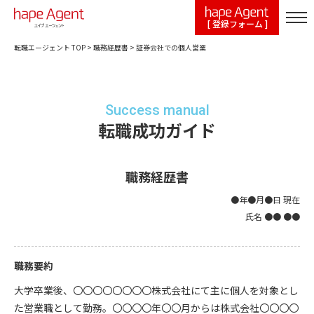
[ 登録フォーム ]
転職エージェント TOP
>
職務経歴書
>
証券会社での個人営業
Success manual
転職成功ガイド
職務経歴書
●年●月●日 現在
氏名 ●● ●●
職務要約
大学卒業後、〇〇〇〇〇〇〇〇株式会社にて主に個人を対象とし
た営業職として勤務。〇〇〇〇年〇〇月からは株式会社〇〇〇〇