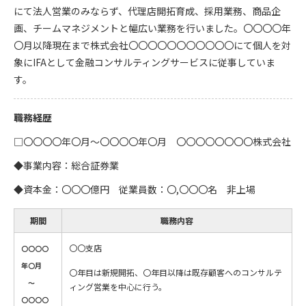
にて法人営業のみならず、代理店開拓育成、採用業務、商品企
画、チームマネジメントと幅広い業務を行いました。〇〇〇〇年
〇月以降現在まで株式会社〇〇〇〇〇〇〇〇〇〇〇にて個人を対
象にIFAとして金融コンサルティングサービスに従事していま
す。
職務経歴
□〇〇〇〇年〇月～〇〇〇〇年〇月 〇〇〇〇〇〇〇〇株式会社
◆事業内容：総合証券業
◆資本金：〇〇〇億円 従業員数：〇,〇〇〇名 非上場
期間
職務内容
〇〇支店
〇〇〇〇
年〇月
〇年目は新規開拓、〇年目以降は既存顧客へのコンサルテ
～
ィング営業を中心に行う。
〇〇〇〇