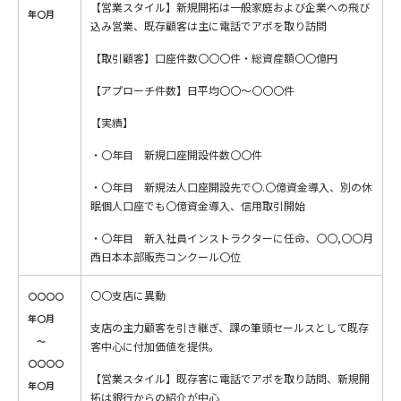
【営業スタイル】新規開拓は一般家庭および企業への飛び
年〇月
込み営業、既存顧客は主に電話でアポを取り訪問
【取引顧客】口座件数〇〇〇件・総資産額〇〇億円
【アプローチ件数】日平均〇〇～〇〇〇件
【実績】
・〇年目 新規口座開設件数〇〇件
・〇年目 新規法人口座開設先で〇.〇億資金導入、別の休
眠個人口座でも〇億資金導入、信用取引開始
・〇年目 新入社員インストラクターに任命、〇〇,〇〇月
西日本本部販売コンクール〇位
〇〇支店に異動
〇〇〇〇
年〇月
支店の主力顧客を引き継ぎ、課の筆頭セールスとして既存
～
客中心に付加価値を提供。
〇〇〇〇
【営業スタイル】既存客に電話でアポを取り訪問、新規開
年〇月
拓は銀行からの紹介が中心