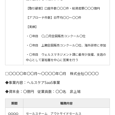
【取引顧客】口座件数〇〇〇件・総資産額〇〇〇億円
【アプローチ件数】日平均〇〇～〇〇件
【実績】
・〇年目 〇,〇月全国販売コンクール〇位
・〇年目 上期全国販売コンクール〇位、海外研修に参加
・〇年目 ウェルスマネジメント課に最年少抜擢、支店の
中心として富裕層を中心に営業を行う
□〇〇〇〇年〇〇月～〇〇〇〇年〇月 株式会社〇〇〇〇
◆事業内容：ヘルスケアSaaS事業
◆資本金：〇億円 従業員数：〇〇名 非上場
期間
職務内容
セールスチーム アウトサイドセールス
〇〇〇〇