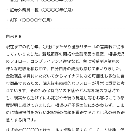
・証券外務員一種（〇〇〇〇年〇月）
・AFP（〇〇〇〇年〇月）
自己ＰＲ
現在までの約〇年、〇社にまたがり証券リテールの営業職に従事
してまいりました。新規顧客の開拓や金融商品の提案、相場状況
のフォロー、コンプライアンス遵守など、主に営業関連業務の
様々な経験を積む中で、自分自身の成長も感じてまいりました。
金融商品は買付いただいてからマイナスになる可能性も多分に含
む商品であるため、購入後も継続的なフォローが非常に重要と考
えています。そのため保有商品の下落やどんな相場の急落時で
も、現実から逃げずにお詫びや今後の見通し等をお客様にその都
度説明し続けてきました。相場の好不調の波にかかわらず、こま
めに情報提供をお行いお客様の信頼を獲得することは私の最も得
意とする所です。
株式会社〇〇〇〇ではセールス業務に留まらず、チーム統括、代