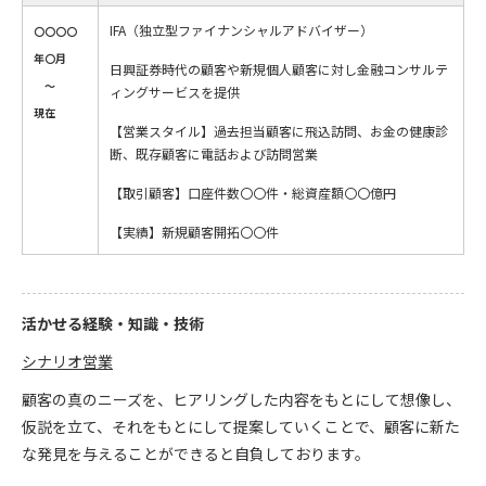
IFA（独立型ファイナンシャルアドバイザー）
〇〇〇〇
年〇月
日興証券時代の顧客や新規個人顧客に対し金融コンサルテ
～
ィングサービスを提供
現在
【営業スタイル】過去担当顧客に飛込訪問、お金の健康診
断、既存顧客に電話および訪問営業
【取引顧客】口座件数〇〇件・総資産額〇〇億円
【実績】新規顧客開拓〇〇件
活かせる経験・知識・技術
シナリオ営業
顧客の真のニーズを、ヒアリングした内容をもとにして想像し、
仮説を立て、それをもとにして提案していくことで、顧客に新た
な発見を与えることができると自負しております。