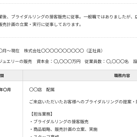
業後、ブライダルリングの接客販売に従事。一般職ではありましたが、
販売計画の立案・実行に従事しております。
〇月～現在 株式会社〇〇〇〇〇〇〇〇〇〇（正社員）
ジュエリーの販売 資本金：〇,〇〇〇万円 従業員数：〇,〇〇〇名 
間
職務内容
〇〇店 配属
年〇月
ご来店いただいたお客様へのブライダルリングの提案・
【担当業務】
・ブライダルリングの接客販売
・商品戦略、販売計画の立案、実施
・スタッフ育成