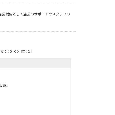
店長補佐として店長のサポートやスタッフの
設立：〇〇〇〇年〇月
販売。