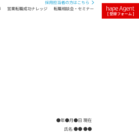
採用担当者の方はこちら
声
営業転職成功ナレッジ
転職相談会・セミナー
[ 登録フォーム ]
●年●月●日 現在
氏名 ●● ●●