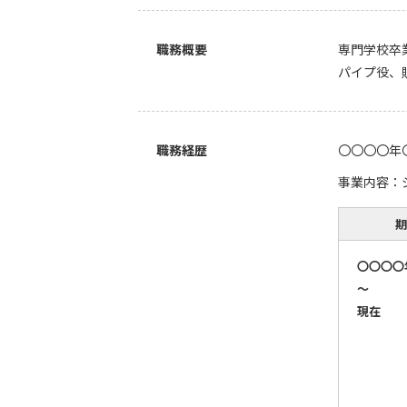
職務概要
専門学校卒
パイプ役、
職務経歴
〇〇〇〇年
事業内容：
期
〇〇〇〇
～
現在