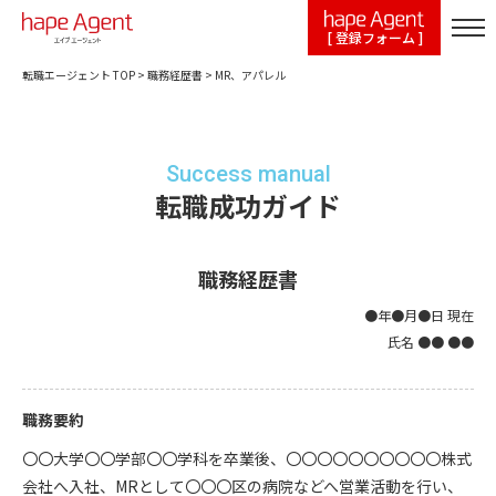
[ 登録フォーム ]
転職エージェント TOP
>
職務経歴書
>
MR、アパレル
Success manual
転職成功ガイド
職務経歴書
●年●月●日 現在
氏名 ●● ●●
職務要約
〇〇大学〇〇学部〇〇学科を卒業後、〇〇〇〇〇〇〇〇〇〇株式
会社へ入社、MRとして〇〇〇区の病院などへ営業活動を行い、