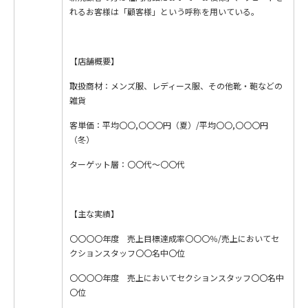
れるお客様は「顧客様」という呼称を用いている。
【店舗概要】
取扱商材：メンズ服、レディース服、その他靴・鞄などの
雑貨
客単価：平均〇〇,〇〇〇円（夏）/平均〇〇,〇〇〇円
（冬）
ターゲット層：〇〇代～〇〇代
【主な実績】
〇〇〇〇年度 売上目標達成率〇〇〇％/売上においてセ
クションスタッフ〇〇名中〇位
〇〇〇〇年度 売上においてセクションスタッフ〇〇名中
〇位