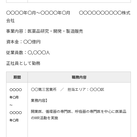
〇〇〇〇年〇月～〇〇〇〇年〇月 〇〇〇〇〇〇〇〇〇〇株式
会社
事業内容：医薬品研究・開発・製造販売
資本金：〇〇億円
従業員数：〇,〇〇〇人
正社員として勤務
期間
職務内容
〇〇第三営業所 ／ 担当エリア：〇〇〇区
〇〇〇〇
年〇月
業務内容】
～
開業医、循環器の専門医、呼吸器の専門医を中心に医薬品
〇〇〇〇
のMR活動を実施
年〇月