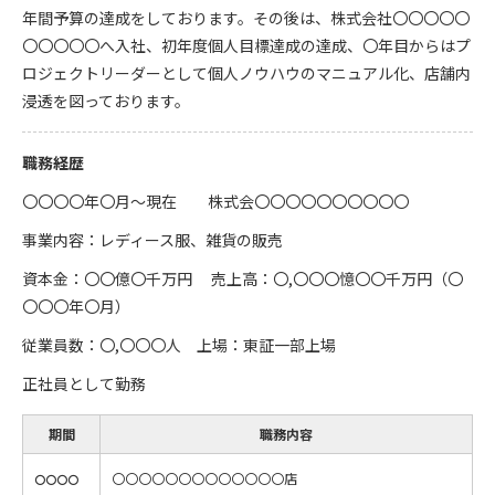
年間予算の達成をしております。その後は、株式会社〇〇〇〇〇
〇〇〇〇〇へ入社、初年度個人目標達成の達成、〇年目からはプ
ロジェクトリーダーとして個人ノウハウのマニュアル化、店舗内
浸透を図っております。
職務経歴
〇〇〇〇年〇月～現在 株式会〇〇〇〇〇〇〇〇〇〇
事業内容：レディース服、雑貨の販売
資本金：〇〇億〇千万円 売上高：〇,〇〇〇憶〇〇千万円（〇
〇〇〇年〇月）
従業員数：〇,〇〇〇人 上場：東証一部上場
正社員として勤務
期間
職務内容
〇〇〇〇〇〇〇〇〇〇〇〇〇店
〇〇〇〇