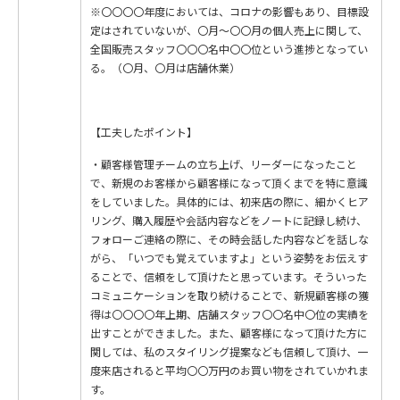
※〇〇〇〇年度においては、コロナの影響もあり、目標設
定はされていないが、〇月～〇〇月の個人売上に関して、
全国販売スタッフ〇〇〇名中〇〇位という進捗となってい
る。（〇月、〇月は店舗休業）
【工夫したポイント】
・顧客様管理チームの立ち上げ、リーダーになったこと
で、新規のお客様から顧客様になって頂くまでを特に意識
をしていました。具体的には、初来店の際に、細かくヒア
リング、購入履歴や会話内容などをノートに記録し続け、
フォローご連絡の際に、その時会話した内容などを話しな
がら、「いつでも覚えていますよ」という姿勢をお伝えす
ることで、信頼をして頂けたと思っています。そういった
コミュニケーションを取り続けることで、新規顧客様の獲
得は〇〇〇〇年上期、店舗スタッフ〇〇名中〇位の実績を
出すことができました。また、顧客様になって頂けた方に
関しては、私のスタイリング提案なども信頼して頂け、一
度来店されると平均〇〇万円のお買い物をされていかれま
す。