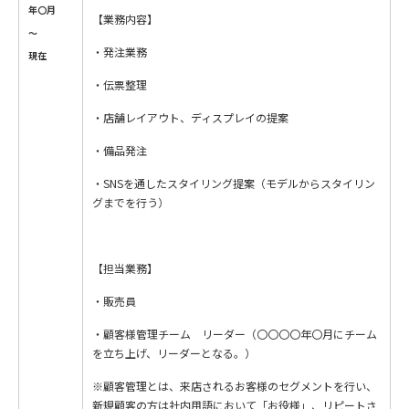
年〇月
【業務内容】
～
・発注業務
現在
・伝票整理
・店舗レイアウト、ディスプレイの提案
・備品発注
・SNSを通したスタイリング提案（モデルからスタイリン
グまでを行う）
【担当業務】
・販売員
・顧客様管理チーム リーダー（〇〇〇〇年〇月にチーム
を立ち上げ、リーダーとなる。）
※顧客管理とは、来店されるお客様のセグメントを行い、
新規顧客の方は社内用語において「お役様」、リピートさ