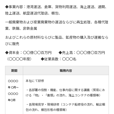
◆事業内容：港湾運送、倉庫、貨物利用運送、海上運送、通関、
陸上運送、航空運送代理店、梱包、
一般廃棄物および産業廃棄物の運送ならびに再生処理、各種代理
業、鉄鋼、非鉄金属
およびこれらの原材料ならびに製品、鉱産物の購入及び運搬なら
びに販売
◆資本金：〇〇億〇〇百万円 ◆売上高：〇〇〇億〇百万円
（〇〇〇〇年度） ◆従業員数：〇〇〇名
期間
職務内容
本社にて研修
〇〇〇〇
年 〇月～
・各部署の役割・機能、仕事内容に関する講義（貿易にお
〇〇〇〇
ける「物」・「書類」の流れ、海上コンテナの種類等）
年〇月
・各現場見学・現場研修（コンテナ船荷役の流れ、輸出梱
包の流れ、梱包形態の種類等）