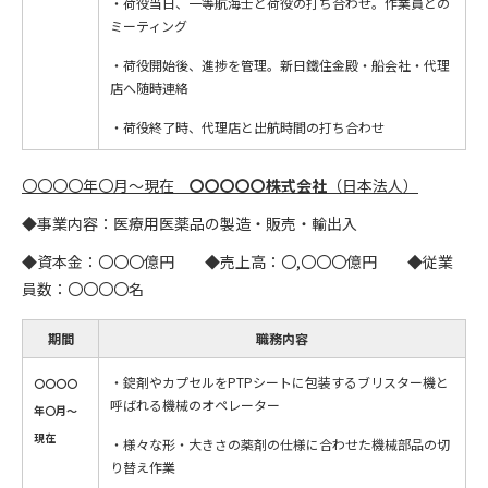
・荷役当日、一等航海士と荷役の打ち合わせ。作業員との
ミーティング
・荷役開始後、進捗を管理。新日鐵住金殿・船会社・代理
店へ随時連絡
・荷役終了時、代理店と出航時間の打ち合わせ
〇〇〇〇年〇月～現在
〇〇〇〇〇株式会社
（日本法人）
◆事業内容：医療用医薬品の製造・販売・輸出入
◆資本金：〇〇〇億円 ◆売上高：〇,〇〇〇億円 ◆従業
員数：〇〇〇〇名
期間
職務内容
・錠剤やカプセルをPTPシートに包装するブリスター機と
〇〇〇〇
呼ばれる機械のオペレーター
年〇月～
現在
・様々な形・大きさの薬剤の仕様に合わせた機械部品の切
り替え作業