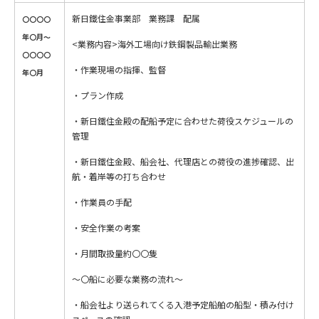
新日鐵住金事業部 業務課 配属
〇〇〇〇
年〇月～
<業務内容>海外工場向け鉄鋼製品輸出業務
〇〇〇〇
・作業現場の指揮、監督
年〇月
・プラン作成
・新日鐵住金殿の配船予定に合わせた荷役スケジュールの
管理
・新日鐵住金殿、船会社、代理店との荷役の進捗確認、出
航・着岸等の打ち合わせ
・作業員の手配
・安全作業の考案
・月間取扱量約〇〇隻
～〇船に必要な業務の流れ～
・船会社より送られてくる入港予定船舶の船型・積み付け