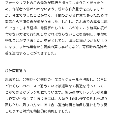
フォークリフトの爪の先端が厚板を擦ってしまうことだったた
め、作業者へ傷がつかないよう、新たな作業指示を出しました
が、今までやったことがなく、手間のかかる作業であったため作
業者から不満の声が挙がりました。しかし、これまでの厚板に疵
ができてしまう経緯、需要家からクレームが来ており確実に疵が
付かない方法で荷役をしなければならないことを説明し、納得を
得ることができました。結果としては、厚板に疵がつかないよう
になり、また作業者から賛成の声も挙がるなど、荷役時の品質改
善を達成することができました。
◎計画推進力
現職では、〇週間〜〇週間の生産スケジュールを把握し、〇日に
どれくらいのペースで進めていけば遅滞なく製造を行っていくこ
とができるかプランを立てています。製造途中でトラブルが発生
し作業が中断してしまう際には、人員を手配し作業の遅れを取り
戻したり、周りの方々に掛け合い製造時間を確保し遅れを取り戻
したりする対策を積極的に実施しました。