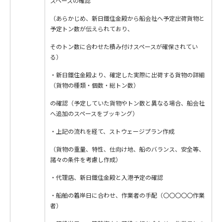
スペースの確認
（あらかじめ、新日鐵住金殿から船会社へ予定出荷貨物と
予定トン数が伝えられており、
そのトン数に合わせた積み付けスペースが確保されてい
る）
・新日鐵住金殿より、確定した実際に出荷する貨物の詳細
（貨物の種類・個数・総トン数）
の確認（予定していた貨物やトン数と異なる場合、船会社
へ追加のスペースをブッキング）
・上記の流れを経て、ストウェージプラン作成
（貨物の重量、特性、仕向け地、船のバランス、安全等、
諸々の条件を考慮し作成）
・代理店、新日鐵住金殿と入港予定の確認
・船舶の着岸日に合わせ、作業者の手配（〇〇〇〇〇作業
者）