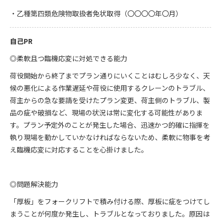
・乙種第四類危険物取扱者免状取得（〇〇〇〇年〇月）
自己PR
◎柔軟且つ臨機応変に対処できる能力
荷役開始から終了までプラン通りにいくことはむしろ少なく、天
候の悪化による作業遅延や荷役に使用するクレーンのトラブル、
荷主からの急な要請を受けたプラン変更、荷主側のトラブル、製
品の疵や破損など、現場の状況は常に変化する可能性がありま
す。プラン予定外のことが発生した場合、迅速かつ的確に指揮を
執り現場を動かしていかなければならないため、柔軟に物事を考
え臨機応変に対応することを心掛けました。
◎問題解決能力
「厚板」をフォークリフトで積み付ける際、厚板に疵をつけてし
まうことが何度か発生し、トラブルとなっておりました。原因は