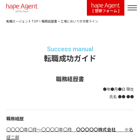
[ 登録フォーム ]
転職エージェント TOP
>
職務経歴書
>
工場においての生産ライン
Success manual
転職成功ガイド
職務経歴書
●年●月●日 現在
氏名 ●● ●●
職務経歴
〇〇〇〇年〇月～〇〇〇〇年〇月
〇〇〇〇〇株式会社
※名
証二部