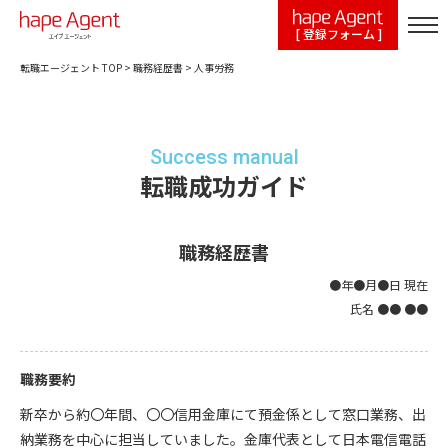
[ 登録フォーム ]
転職エージェント TOP
>
職務経歴書
>
人事労務
Success manual
転職成功ガイド
職務経歴書
●年●月●日 現在
氏名 ●● ●●
職務要約
新卒から約〇年間、〇〇信用金庫にて預金係として窓口業務、出
納業務を中心に担当していました。金庫代表として日本電信電話