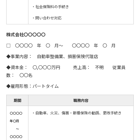
・社会保険料の手続き
・問い合わせ対応
株式会社〇〇〇〇〇
□ 〇〇〇〇 年 〇 月～ 〇〇〇〇 年 〇 月
◆事業内容： 自動車整備業、損害保険代理店
◆資本金： 〇,〇〇〇万円 売上高： 不明 従業員
数： 〇〇名
◆雇用形態：パートタイム
期間
職務内容
・自動車、火災、傷害・新種保険の勧誘、更改手続き
〇〇〇〇
年〇月
～
〇〇〇〇