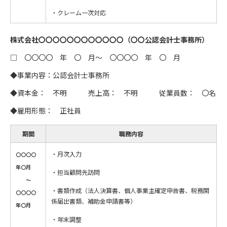
・クレーム一次対応
株式会社〇〇〇〇〇〇〇〇〇〇〇〇（〇〇公認会計士事務所）
□ 〇〇〇〇 年 〇 月～ 〇〇〇〇 年 〇 月
◆事業内容：公認会計士事務所
◆資本金： 不明 売上高： 不明 従業員数： 〇名
◆雇用形態： 正社員
期間
職務内容
・月次入力
〇〇〇〇
年〇月
・担当顧問先訪問
～
・書類作成（法人決算書、個人事業主確定申告書、税務関
〇〇〇〇
係届出書類、補助金申請書等）
年〇月
・年末調整