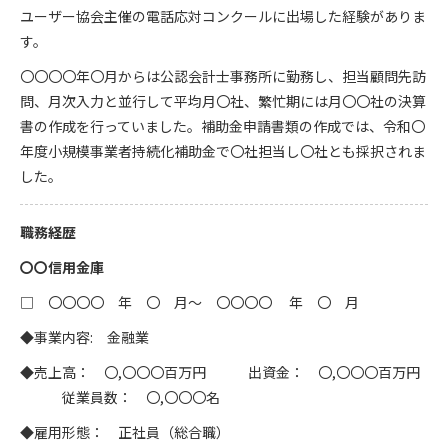
ユーザー協会主催の電話応対コンクールに出場した経験がありま
す。
〇〇〇〇年〇月からは公認会計士事務所に勤務し、担当顧問先訪
問、月次入力と並行して平均月〇社、繁忙期には月〇〇社の決算
書の作成を行っていました。補助金申請書類の作成では、令和〇
年度小規模事業者持続化補助金で〇社担当し〇社とも採択されま
した。
職務経歴
〇〇信用金庫
□ 〇〇〇〇 年 〇 月～ 〇〇〇〇 年 〇 月
◆事業内容: 金融業
◆売上高： 〇,〇〇〇百万円 出資金： 〇,〇〇〇百万円
従業員数： 〇,〇〇〇名
◆雇用形態： 正社員（総合職）