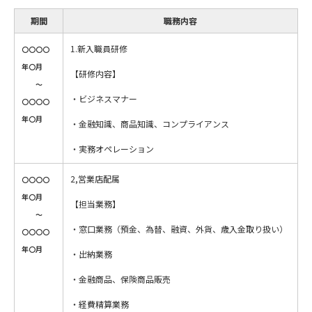
期間
職務内容
1.新入職員研修
〇〇〇〇
年〇月
【研修内容】
～
・ビジネスマナー
〇〇〇〇
年〇月
・金融知識、商品知識、コンプライアンス
・実務オペレーション
2,営業店配属
〇〇〇〇
年〇月
【担当業務】
～
・窓口業務（預金、為替、融資、外貨、歳入金取り扱い）
〇〇〇〇
年〇月
・出納業務
・金融商品、保険商品販売
・経費精算業務