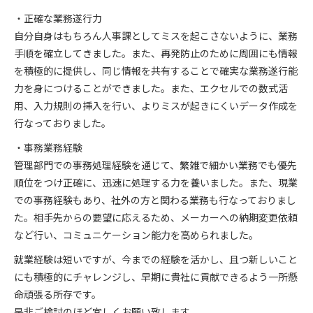
・正確な業務遂行力
自分自身はもちろん人事課としてミスを起こさないように、業務
手順を確立してきました。また、再発防止のために周囲にも情報
を積極的に提供し、同じ情報を共有することで確実な業務遂行能
力を身につけることができました。また、エクセルでの数式活
用、入力規則の挿入を行い、よりミスが起きにくいデータ作成を
行なっておりました。
・事務業務経験
管理部門での事務処理経験を通じて、繁雑で細かい業務でも優先
順位をつけ正確に、迅速に処理する力を養いました。また、現業
での事務経験もあり、社外の方と関わる業務も行なっておりまし
た。相手先からの要望に応えるため、メーカーへの納期変更依頼
など行い、コミュニケーション能力を高められました。
就業経験は短いですが、今までの経験を活かし、且つ新しいこと
にも積極的にチャレンジし、早期に貴社に貢献できるよう一所懸
命頑張る所存です。
是非ご検討のほど宜しくお願い致します。