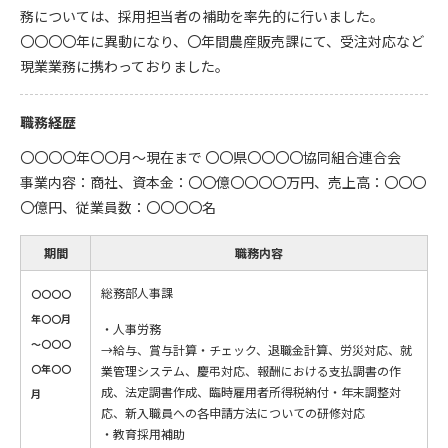
務については、採用担当者の補助を率先的に行いました。
〇〇〇〇年に異動になり、〇年間農産販売課にて、受注対応など
現業業務に携わっておりました。
職務経歴
〇〇〇〇年〇〇月～現在まで 〇〇県〇〇〇〇協同組合連合会
事業内容：商社、資本金：〇〇億〇〇〇〇万円、売上高：〇〇〇
〇億円、従業員数：〇〇〇〇名
期間
職務内容
総務部人事課
〇〇〇〇
年〇〇月
・人事労務
～〇〇〇
→給与、賞与計算・チェック、退職金計算、労災対応、就
〇年〇〇
業管理システム、慶弔対応、報酬における支払調書の作
成、法定調書作成、臨時雇用者所得税納付・年末調整対
月
応、新入職員への各申請方法についての研修対応
・教育採用補助