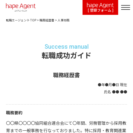
[ 登録フォーム ]
転職エージェント TOP
>
職務経歴書
>
人事労務
Success manual
転職成功ガイド
職務経歴書
●年●月●日 現在
氏名 ●● ●●
職務要約
〇〇県〇〇〇〇協同組合連合会にて〇年間、労務管理から採用教
育までの一般事務を行なっておりました。特に採用・教育関連業