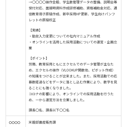
→〇〇〇〇操作全般、学生数管理データの整備、説明会等
受付対応、面接時資料作成研修補助、資格補助金対応、通
信教育冊子原稿作成、新卒採用HP更新、学生向けパンフ
レットの原稿校正
【実績】
・勤怠入力変更についての社内マニュアル作成
・オンラインを活用した採用活動についての運営・企画立
案
【ポイント】
労務、教育採用ともにエクセルでのデータ管理が主なた
め、エクセルの操作（VLOOKUP関数他、ピボット作成）
の知識をつけることが出来ました。また、採用活動での応
募数経過などをデータに落とし込む作業により、数字を見
ることにも強くなりました。
コロナの影響により、オンラインでの採用活動を行うた
め、一から運営方法を立案しました。
課長〇名、課長以下〇〇名
米穀部農産販売課
〇〇〇〇