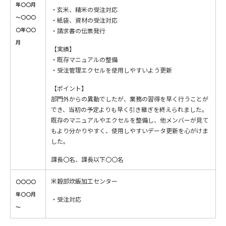
年〇〇月
・玄米、精米の受注対応
～〇〇〇
・紙袋、資材の受注対応
〇年〇〇
・請求書の伝票発行
月
【実績】
・既存マニュアルの整備
・受注管理エクセルを使用しやすいよう更新
【ポイント】
部門外からの異動でしたが、業務の習得を早く行うことが
でき、当初の予定よりも早く引き継ぎを終えられました。
既存のマニュアルやエクセルを整備し、他メンバーが見て
もより分かりやすく、使用しやすいデータ更新を心がけま
した。
課長〇名、課長以下〇〇名
米穀部炊飯加工センター
〇〇〇〇
年〇〇月
・受注対応
～