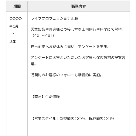
期間
職務内容
ライフプロフェッショナル職
〇〇〇〇
年〇月
営業知識やお客様との接し方を上司同行や座学にて習得。
～
（〇月〜〇月）
現在
担当企業へお昼休みに伺い、アンケートを実施。
アンケートにお答えいただいたお客様へ保険商材の提案営
業。
既契約のお客様のフォローも継続的に実施。
【商材】生命保険
【営業スタイル】新規顧客〇〇％、既存顧客〇〇％