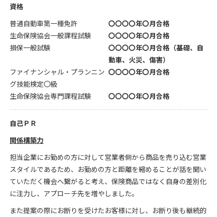
資格
普通自動車第一種免許
〇〇〇〇年〇月合格
生命保険協会一般課程試験
〇〇〇〇年〇月合格
損保一般試験
〇〇〇〇年〇月合格（基礎、自
動車、火災、傷害）
ファイナンシャル・プランニン
〇〇〇〇年〇月合格
グ技能検定〇級
生命保険協会専門課程試験
〇〇〇〇年〇月合格
自己ＰＲ
関係構築力
担当企業にお勤めの方に対して営業者側から商品を売り込む営業
スタイルであるため、お勤めの方と距離を縮めることが話を聞い
ていただく機会へ繋がると考え、保険商品ではなく自身の差別化
に注力し、アプローチ先を増やしました。
また提案の際にお断りを受けたお客様に対し、お断り後も継続的