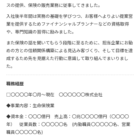
スの提供、保険の販売業務に従事してきました。
入社後半年間は実務の基礎を学びつつ、お客様へよりよい提案営
業を提供するためファイナンシャルプランナーなどの資格取得
や、専門知識の習得に励みました。
また保険の話を聞いてもらう段階に至るために、担当企業にお勤
めの方との信頼関係構築による見込み客づくり、そして目標を達
成するため先を見据えた行動に意識して取り組んでまいりまし
た。
職務経歴
□〇〇〇〇年〇月～現在 〇〇〇〇〇〇株式会社
◆事業内容：生命保険業
◆資本金：〇〇〇億円 売上高：〇兆〇〇〇〇億円（〇〇〇〇
年） 従業員数：〇〇〇〇〇名 (内勤職員〇〇〇〇〇名、営業
職員〇〇〇〇〇名)