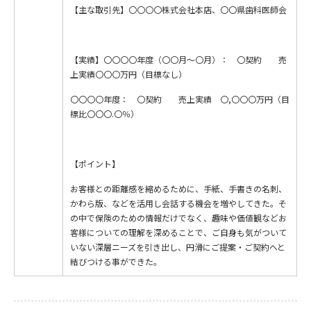
【主な取引先】〇〇〇〇株式会社本店、〇〇県歯科医師会
【実績】〇〇〇〇年度（〇〇月～〇月）： 〇契約 売
上実績〇〇〇万円（目標なし）
〇〇〇〇年度： 〇契約 売上実績 〇,〇〇〇万円（目
標比〇〇〇.〇％）
【ポイント】
お客様との距離感を縮めるために、手紙、手書きの名刺、
かわら版、などを活用し会話する機会を増やしてきた。そ
の中で保険のための情報だけでなく、趣味や価値観などお
客様についての理解を深めることで、ご自身も気がついて
いない深層ニーズを引き出し、円滑にご提案・ご契約へと
結びつける事ができた。