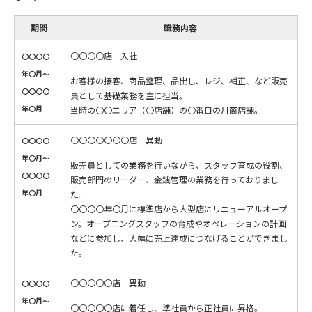
期間
職務内容
〇〇〇〇店 入社
〇〇〇〇
年〇月〜
お客様の接客、商品整理、品出し、レジ、補正、など販売
〇〇〇〇
員として基礎業務を主に担当。
年〇月
当時の〇〇エリア（〇店舗）の〇番目の月商店舗。
〇〇〇〇〇〇〇店 異動
〇〇〇〇
年〇月〜
販売員としての業務を行いながら、スタッフ育成の役割、
〇〇〇〇
販売部門のリーダー、金銭管理の業務を行っておりまし
年〇月
た。
〇〇〇〇年〇月に標準店から大型店にリニューアルオープ
ン。オープニングスタッフの育成やオペレーションの計画
などに参加し、大幅に売上達成につなげることができまし
た。
〇〇〇〇〇店 異動
〇〇〇〇
年〇月〜
〇〇〇〇〇店に着任し、準社員から正社員に昇格。