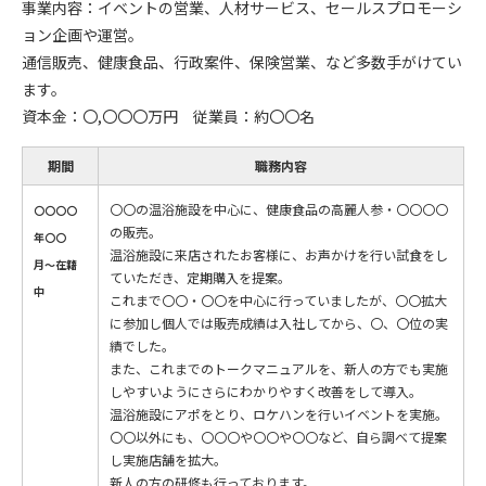
事業内容：イベントの営業、人材サービス、セールスプロモーシ
ョン企画や運営。
通信販売、健康食品、行政案件、保険営業、など多数手がけてい
ます。
資本金：〇,〇〇〇万円 従業員：約〇〇名
期間
職務内容
〇〇の温浴施設を中心に、健康食品の高麗人参・〇〇〇〇
〇〇〇〇
の販売。
年〇〇
温浴施設に来店されたお客様に、お声かけを行い試食をし
月〜在籍
ていただき、定期購入を提案。
中
これまで〇〇・〇〇を中心に行っていましたが、〇〇拡大
に参加し個人では販売成績は入社してから、〇、〇位の実
績でした。
また、これまでのトークマニュアルを、新人の方でも実施
しやすいようにさらにわかりやすく改善をして導入。
温浴施設にアポをとり、ロケハンを行いイベントを実施。
〇〇以外にも、〇〇〇や〇〇や〇〇など、自ら調べて提案
し実施店舗を拡大。
新人の方の研修も行っております。