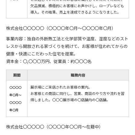
欠品撲滅、積極的にお客様にお声かけし、ロープレなども
導入。その結果、売上を達成できるようになりました。
株式会社〇〇〇〇〇（〇〇〇〇年〇月〜〇〇〇〇年〇月）
事業内容：独自の外断熱工法と化学部質や温度、湿度などのスト
レスから開放される家づくりを続けて、お客様が住われてからの
健康・快適にこだわった住宅を提案。
資本金：〇,〇〇〇万円、従業員：約〇〇〇名
期間
職務内容
展示場にご来店されたお客様の案内。
〇〇〇〇
お客様との商談に同行し、営業、商談のやり方や流れを習
年〇月〜
得しました。〇〇〇展示場の〇店舗内の〇店舗。
〇〇〇〇
年〇月
株式会社〇〇〇〇〇（〇〇〇〇年〇〇月〜在籍中）