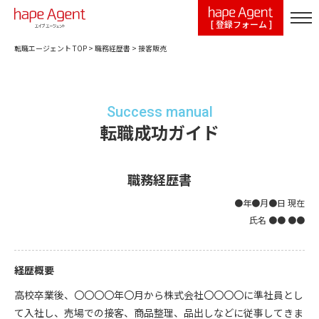
[ 登録フォーム ]
転職エージェント TOP
>
職務経歴書
>
接客販売
Success manual
転職成功ガイド
職務経歴書
●年●月●日 現在
氏名 ●● ●●
経歴概要
高校卒業後、〇〇〇〇年〇月から株式会社〇〇〇〇に準社員とし
て入社し、売場での接客、商品整理、品出しなどに従事してきま