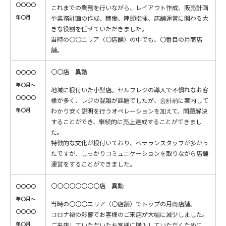
〇〇〇〇
これまでの業務を行いながら、レイアウト作成、販売計画
年〇月
や業務計画の作成、稼働、陣頭指揮、店舗運営に関わる大
きな役割を任せていただきました。
当時の〇〇エリア（〇店舗）の中でも、〇番目の月商店
舗。
〇〇店 異動
〇〇〇〇
年〇月〜
地域に根付いた小型店。セルフレジの導入で不慣れなお客
〇〇〇〇
様が多く、レジの混雑が課題でしたが、会計前に案内して
年〇月
わかり安く説明を行うオペレーションを加えて、問題解決
することができ、継続的に売上達成することができまし
た。
特徴的な文化が根付いており、ベテランスタッフが多かっ
たですが、しっかりコミュニケーションを取りながら店舗
運営をすることができました。
〇〇〇〇〇〇〇〇店 異動
〇〇〇〇
年〇月〜
当時の〇〇〇エリア（〇店舗）でトップの月商店舗。
〇〇〇〇
コロナ禍の影響でお客様のご来店が大幅に減少しました。
年〇月
ご来店していただいたお客様に購入していただくために、