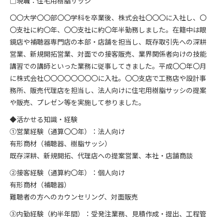
□現職：住宅用樹脂サッシ
〇〇大学〇〇部〇〇学科を卒業後、株式会社〇〇〇に入社し、〇
〇支社に約〇年、〇〇支社に約〇年半勤務しました。在籍中は眼
鏡店や補聴器専門店の本部・店舗を担当し、既存取引先への深耕
営業、新規開拓営業、対面での接客販売、業界関係者向けの技能
講習での講師といった業務に従事してきました。平成〇〇年〇月
に株式会社〇〇〇〇〇〇〇〇に入社。〇〇支店で工務店や設計事
務所、販売代理店を担当し、法人向けに住宅用樹脂サッシの提案
や販売、プレゼン等を実施して参りました。
◆活かせる知識・経験
①営業経験（通算〇〇年）：法人向け
有形商材（補聴器、樹脂サッシ）
既存深耕、新規開拓、代理店への提案営業、本社・店舗商談
②接客経験（通算約〇年）：個人向け
有形商材（補聴器）
難聴者の方へのカウンセリング、対面販売
③内勤経験（約半年間）：受発注業務、見積作成・提出、工程管