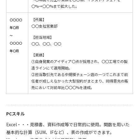
〇%→〇〇%まで拡大した。
【所属】
〇〇〇〇
〇〇支社営業部
年〇月
～
【担当地域】
〇〇〇〇
〇〇、〇〇、〇〇
年〇月
【実績】
①自身発案のアイディア〇点が採用され、〇〇工場での製
造ラインにて運用開始。
②担当取引先である中規模チェーン店の一つでこれまで前
任者が成しえなかった大型契約がまとまり、同得意先の販
売において対前年比〇〇〇%を達成。
PCスキル
Excel・・・見積書、資料作成等で日常的に使用。関数を用いた
基本的な計算（SUM、IFなど）、表の作成ができます。