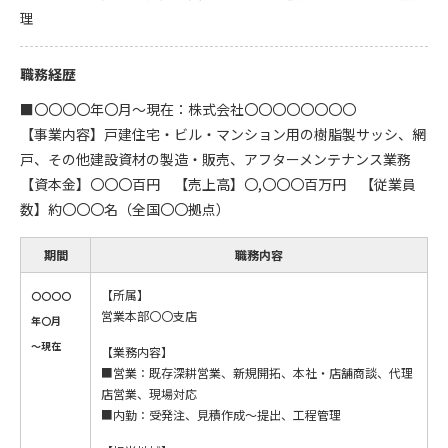
理
職務経歴
■〇〇〇〇年〇月～現在：株式会社〇〇〇〇〇〇〇〇
【事業内容】戸建住宅・ビル・マンション用の樹脂製サッシ、網
戸、その他建設資材の製造・販売、アフターメンテナンス業務
【資本金】〇〇〇百円 【売上高】〇,〇〇〇百万円 【従業員
数】約〇〇〇名（全国〇〇拠点）
期間
職務内容
【所属】
〇〇〇〇
営業本部〇〇支店
年〇月
～現在
【業務内容】
■営業：既存深耕営業、新規開拓、本社・店舗商談、代理
店営業、現場対応
■内勤：受発注、見積作成～提出、工程管理