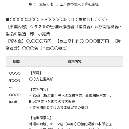
中で、支店で唯一、上半期の個人予算を達成。
■〇〇〇〇年〇〇月～〇〇〇〇年〇月：株式会社〇〇〇
【事業内容】クラスⅡの管理医療機器（補聴器）及び関連機器・
製品の製造・卸・小売業
【資本金】〇,〇〇〇万円 【売上高】約〇,〇〇〇百万円 【従
業員数】〇〇〇名（全国〇〇拠点）
期間
職務内容
【所属】
〇〇〇〇
〇〇支社営業部
年〇〇月
～
【業務内容】
〇〇〇〇
・BtoB（既存取引先への深耕営業、新規開拓営業）、
BtoC営業（対面での接客販売）
年〇月
・業界関係者向けの技能講習での講師
【担当得意先】
地場の眼鏡チェーン店（年商〇〇億円規模の本部を担