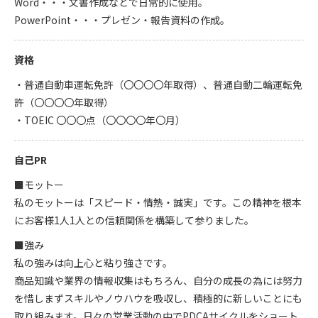
Word・・・文書作成などで日常的に使用。
PowerPoint・・・プレゼン・報告資料の作成。
資格
・普通自動車運転免許（〇〇〇〇年取得）、普通自動二輪運転免
許（〇〇〇〇年取得）
・TOEIC 〇〇〇点（〇〇〇〇年〇月）
自己PR
■モットー
私のモットーは「スピード・情熱・誠実」です。この精神を根本
にお客様1人1人との信頼関係を構築して参りました。
■強み
私の強みは向上心と粘り強さです。
商品知識や業界の情報収集はもちろん、自分の成長の為には努力
を惜しまずスキルやノウハウを吸収し、積極的に新しいことにも
取り組みます。日々の営業活動の中でPDCAサイクルをショート