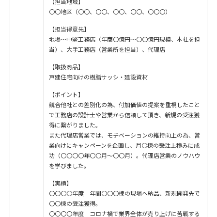
【担当地域】
〇〇地区（〇〇、〇〇、〇〇、〇〇、〇〇〇）
【担当得意先】
地場～中堅工務店（年商〇億円～〇〇億円規模、本社を担
当）、大手工務店（営業所を担当）、代理店
【取扱商品】
戸建住宅向けの樹脂サッシ・建設資材
【ポイント】
競合他社との差別化の為、付加価値の提案を重視したこと
で工務店の設計士や営業から信頼して頂き、新規の受注獲
得に繋がりました。
また代理店営業では、モチベーションの維持向上の為、営
業向けにキャンペーンを企画し、月〇棟の受注上積みに成
功（〇〇〇〇年〇〇月～〇〇月）。代理店営業のノウハウ
を学びました。
【実績】
〇〇〇〇年度 年間〇〇〇棟の現場へ納品、新規開発先で
〇〇棟の受注獲得。
〇〇〇〇年度 コロナ禍で業界全体が売り上げに苦戦する