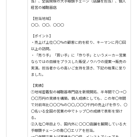
当）、全国規模の大手眼鏡チェーン（店舗を担当）、個人
経営の補聴器店
【担当地域】
〇〇、〇〇、〇〇〇
【ポイント】
・売上げ上位〇〇%の顧客に的を絞り、キーマンに月〇回
以上の訪問。
・「売り手」「買い手」に「作り手」というメーカー営業
ならではの目線をプラスした販促ノウハウの提案→販売の
実演。担当者からの高いご支持を頂き、下記の結果に至り
ました。
【実績】
①地域密着型の補聴器専門店を新規開拓、半年間で〇→〇
〇〇万円の実績を構築。個人成績としても、この年〇年間
で対前年比〇〇〇%の〇〇,〇〇〇千円の売上げを作り、〇
〇名いる全国の営業の中でトップ〇の成績で表彰を受け
る。
②入社〇年目より、国内外に〇〇〇店舗を展開している大
手眼鏡チェーンの南〇〇エリアを担当。
→〇年間で売上げ実績を〇〇倍、インストアシェアを