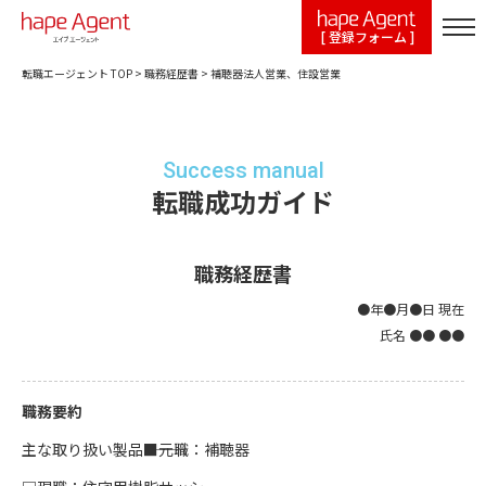
[ 登録フォーム ]
転職エージェント TOP
>
職務経歴書
>
補聴器法人営業、住設営業
Success manual
転職成功ガイド
職務経歴書
●年●月●日 現在
氏名 ●● ●●
職務要約
主な取り扱い製品―――■元職：補聴器