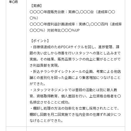
年〇月
【実績】
〇〇〇〇年度販売台数：実績〇,〇〇〇台（達成率〇〇
〇％）
〇〇〇〇年度利益計画達成率：実績〇,〇〇〇百円（達成率
〇〇〇％）対前年比〇〇〇％UP
【ポイント】
・目標値達成のためPDCAサイクルを回し、進捗管理、課
題の洗い出しから改善を行いスタッフへの落とし込みまで
実施。その結果、販売品質ランクの向上に繋がることがで
き利益貢献を実現。
・折込チラシやダイレクトメールの企画、考案による他店
舗との差別化を図った企画により集客増加につなげること
ができた。
・スタッフマネジメントでは普段の活動とは別に新人教
育、資格取得教育、個人面談を行い、上位資格合格者を〇
名排出させることに成功。
・棚卸し処理の方法の効率化を立案し採用されたことで、
棚卸し回数を月二回実施でき社内全体の在庫ずれ減少につ
なげることができた。