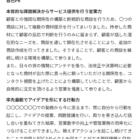
自己PR
本質的な課題解決からサービス提供を行う営業力
顧客との強固な関係性の構築と断続的な商談を行うため、〇つの
商談に対して複数の商材提示を行ってまいりました。持参した商
材にて顧客の反応で判断を行うのみに留まらず、顧客が話した潜
在的なニーズを、商談を通して顕在化させることにより、追加の
商談作成を行ってきました。そうすることで、顧客との商談を継
続し続ける環境を構築して参りました。
また、日々の世の情勢にアンテナを張り、法改正や決算時に必要
となった商材が出た際に真っ先に頼っていただける関係性を、コ
ンタクト頻度を上げたことにより構築していたことで、顧客から
自発的に注文を頂けるよう営業を推進して参りました。
率先垂範でアイデアを形にする行動力
〇〇〇〇〇〇〇での勤務から今に至るまで、常に自分から行動を
起こし、アイデアの提案、問題提議を行い、周りを巻き込んだ話
し合いを重ねてきた結果、営業数字の向上や管理業務の効率化に
つなげることができました。絶えずアクションを起こし続けてき
たことで自然とPDCAサイクルを回すことができ現状把握と目指