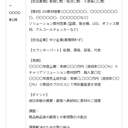
【担当業務】新規〇割：既存〇割 ※直販〇〇割
～
【商材】DX商材提案 (〇〇〇〇〇〇〇、〇〇〇〇〇〇〇〇
〇〇〇〇
〇、〇〇〇〇〇〇、〇〇〇〇〇〇など)
年〇月
ソリューション商材営業 (空調、複合機、LED、オフィス商
材、アルコールチェッカーなど)
【担当企業】中小企業(業種問わず)
【カウンターパート】総務、課長、部長、代表
【実績】
〇〇〇〇年度上期：実績〇〇〇万円（達成率〇〇〇％）※
キャリアソリューション商材部門 個人賞〇位
〇〇〇〇年度売上総利益：実績〇,〇〇〇万円（達成率〇〇
〇％）※商談のプロセスにて特別審査賞を受賞
【ポイント】
成功体験の概要：顧客へ断続的に商材のご提案
課題：
商品納品後の顧客との新規取引の創出
課題解決のための取り組み