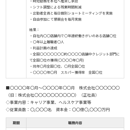
・時短勤務を本社へ推奨し承認
・シフト調整による残業時間削減
・出勤者全員と毎日個別ショートミーティングを実施
・自由参加にて懇親会を毎月実施
結果：
・自社内〇〇店舗内で〇年連続働きがいのある店舗〇位
・〇年以上離職者〇人
・利益計画の達成
・全国〇〇〇〇〇〇〇約〇〇〇〇店舗中クレジット部門に
て全国〇位の獲得(〇〇〇〇年〇月)
・同年〇月全国〇位、〇月全国〇位
・〇〇〇〇年〇月 スカパー獲得率 全国〇位
■〇〇〇〇年〇月～〇〇〇〇年〇〇月 株式会社〇〇〇〇〇〇
（旧：株式会社〇〇〇〇〇〇〇〇〇〇）（正社員）
◇事業内容：キャリア事業、ヘルスケア事業等
◇従業員数：〇,〇〇〇名 資本金：〇〇億〇,〇〇〇万円
期間
職務内容