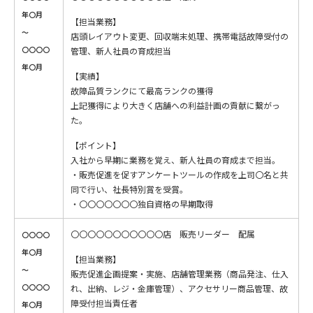
年〇月
【担当業務】
～
店頭レイアウト変更、回収端末処理、携帯電話故障受付の
〇〇〇〇
管理、新人社員の育成担当
年〇月
【実績】
故障品質ランクにて最高ランクの獲得
上記獲得により大きく店舗への利益計画の貢献に繋がっ
た。
【ポイント】
入社から早期に業務を覚え、新人社員の育成まで担当。
・販売促進を促すアンケートツールの作成を上司〇名と共
同で行い、社長特別賞を受賞。
・〇〇〇〇〇〇〇独自資格の早期取得
〇〇〇〇〇〇〇〇〇〇〇店 販売リーダー 配属
〇〇〇〇
年〇月
【担当業務】
～
販売促進企画提案・実施、店舗管理業務（商品発注、仕入
〇〇〇〇
れ、出納、レジ・金庫管理）、アクセサリー商品管理、故
障受付担当責任者
年〇月