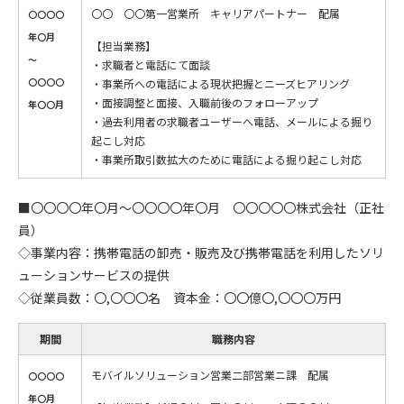
〇〇 〇〇第一営業所 キャリアパートナー 配属
〇〇〇〇
年〇月
【担当業務】
～
・求職者と電話にて面談
〇〇〇〇
・事業所への電話による現状把握とニーズヒアリング
・面接調整と面接、入職前後のフォローアップ
年〇〇月
・過去利用者の求職者ユーザーへ電話、メールによる掘り
起こし対応
・事業所取引数拡大のために電話による掘り起こし対応
■〇〇〇〇年〇月～〇〇〇〇年〇月 〇〇〇〇〇株式会社（正社
員）
◇事業内容：携帯電話の卸売・販売及び携帯電話を利用したソリ
ューションサービスの提供
◇従業員数：〇,〇〇〇名 資本金：〇〇億〇,〇〇〇万円
期間
職務内容
モバイルソリューション営業二部営業ニ課 配属
〇〇〇〇
年〇月