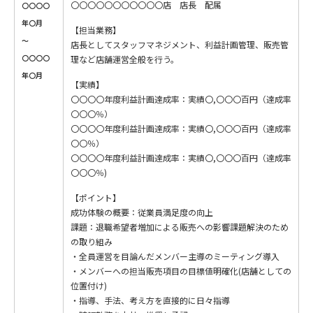
〇〇〇〇〇〇〇〇〇〇〇店 店長 配属
〇〇〇〇
年〇月
【担当業務】
～
店長としてスタッフマネジメント、利益計画管理、販売管
〇〇〇〇
理など店舗運営全般を行う。
年〇月
【実績】
〇〇〇〇年度利益計画達成率：実績〇,〇〇〇百円（達成率
〇〇〇％）
〇〇〇〇年度利益計画達成率：実績〇,〇〇〇百円（達成率
〇〇％）
〇〇〇〇年度利益計画達成率：実績〇,〇〇〇百円（達成率
〇〇〇％)
【ポイント】
成功体験の概要：従業員満足度の向上
課題：退職希望者増加による販売への影響課題解決のため
の取り組み
・全員運営を目論んだメンバー主導のミーティング導入
・メンバーへの担当販売項目の目標値明確化(店舗としての
位置付け)
・指導、手法、考え方を直接的に日々指導