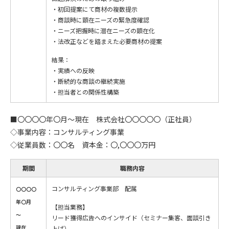
・初回提案にて商材の複数提示
・商談時に顕在ニーズの緊急度確認
・ニーズ把握時に潜在ニーズの顕在化
・法改正などを踏まえた必要商材の提案
結果：
・実績への反映
・断続的な商談の継続実施
・担当者との関係性構築
■〇〇〇〇年〇月～現在 株式会社〇〇〇〇〇（正社員）
◇事業内容：コンサルティング事業
◇従業員数：〇〇名 資本金：〇,〇〇〇万円
期間
職務内容
コンサルティング事業部 配属
〇〇〇〇
年〇月
【担当業務】
～
リード獲得広告へのインサイド（セミナー集客、面談引き
現在
上げ）