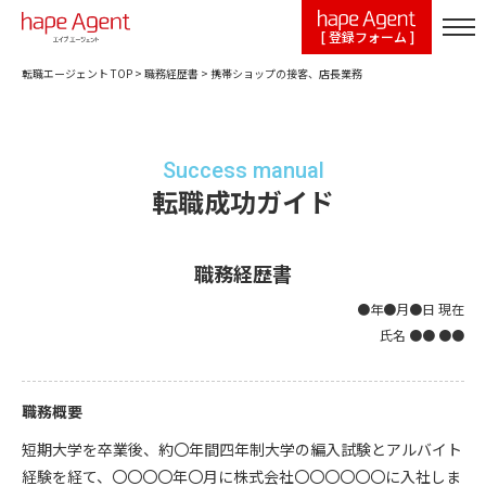
[ 登録フォーム ]
転職エージェント TOP
>
職務経歴書
>
携帯ショップの接客、店長業務
Success manual
転職成功ガイド
職務経歴書
●年●月●日 現在
氏名 ●● ●●
職務概要
短期大学を卒業後、約〇年間四年制大学の編入試験とアルバイト
経験を経て、〇〇〇〇年〇月に株式会社〇〇〇〇〇〇に入社しま