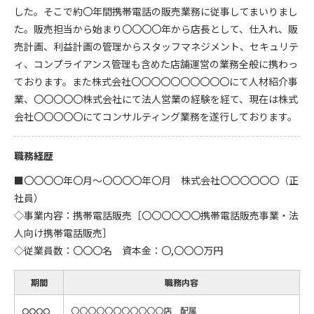
した。そこで約〇年間携帯電話の販売業務に従事してまいりまし
た。販売担当から始まり〇〇〇〇年から店長として、仕入れ、販
売計画、利益計画の管理からスタッフマネジメント、セキュリテ
ィ、コンプライアンス管理も含めた店舗運営の業務全般に携わっ
ております。また株式会社〇〇〇〇〇〇〇〇〇〇にて人材紹介事
業、〇〇〇〇〇株式会社にて法人営業の経験を経て、現在は株式
会社〇〇〇〇〇にてコンサルティング業務を遂行しております。
職務経歴
■〇〇〇〇年〇月～〇〇〇〇年〇月 株式会社〇〇〇〇〇〇（正
社員）
◇事業内容：携帯電話販売［〇〇〇〇〇〇携帯電話販売事業・法
人向け携帯電話販売］
◇従業員数：〇〇〇名 資本金：〇,〇〇〇万円
期間
職務内容
〇〇〇〇〇〇〇〇〇〇〇店 配属
〇〇〇〇