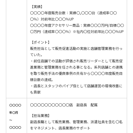
【実績】
〇〇〇〇年度販売台数：実績〇,〇〇〇台（達成率〇〇
〇％）対前年比〇〇〇％UP
〇〇〇〇年度アクセサリー商品：実績〇〇〇万円/目標〇〇
〇万円（達成率〇〇〇％）※社内〇位対前年比〇〇〇％UP
【ポイント】
販売担当として販売促進活動の実施と店舗管理業務を行っ
ていた。
・前任店舗での活動が評価され販売リーダーとして販売促
進業務と管理業務を任される事となる。系列店舗との連携
を取り販売手法の優良事例の共有から〇〇〇〇年度販売目
標台数の達成。
・店長とスタッフのパイプ役として店舗運営の環境改善に
も貢献
〇〇〇〇〇〇〇〇〇〇〇店 副店長 配属
〇〇〇〇
年〇月
【担当業務】
～
副店長職として販売業務、管理業務、派遣社員を含む〇名
〇〇〇〇
をマネジメント、店長業務のサポート