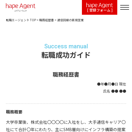
[ 登録フォーム ]
転職エージェント TOP
>
職務経歴書
>
通信回線の新規営業
Success manual
転職成功ガイド
職務経歴書
●年●月●日 現在
氏名 ●● ●●
職務概要
大学卒業後、株式会社〇〇〇〇に入社をし、大手通信キャリア〇
社にて合計〇年にわたり、主にSMB層向けにインフラ構築の提案