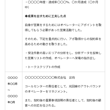
・〇〇〇〇年度：達成率〇〇〇%、〇か月達成（〇か月
中）
◆成果を出すために
工夫した点
自身が営業をするためにはオペレーターにアポイントを取
得してもらう必要があった営業活動でした。
そのため、下記を重点的に行い、アポ取得からの契約率を
高めるための動きを取りました。
・受注件数の高いエリアの分析をし、分析データを反映し
た営業リストの作成、オペレーターへ架電の指示出し
・トークスクリプトの作成
〇〇〇〇〇〇〇〇〇〇株式会社 出向
〇〇〇〇
年〇〇月
コールセンターの責任者として、光回線のアウトバウンド
～
のオペレーターをマネジメント。
〇〇〇〇
また、契約後の重要事項説明の責任者として、契約後の顧
年〇月
客への対応を任される。