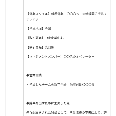
【営業スタイル】新規営業 〇〇〇％ ※新規開拓手法：
テレアポ
【担当地域】全国
【取引顧客】中小企業中心
【取引商品】光回線
【マネジメントメンバー】〇〇名のオペレーター
◆
営業実績
・担当したチームの数字合計：前年対比〇〇〇%
◆成果を出すために
工夫した点
元々配属をされた背景として、営業成績の不振により、辞