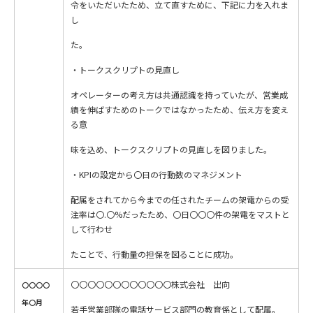
令をいただいたため、立て直すために、下記に力を入れま
し
た。
・トークスクリプトの見直し
オペレーターの考え方は共通認識を持っていたが、営業成
績を伸ばすためのトークではなかったため、伝え方を変え
る意
味を込め、トークスクリプトの見直しを図りました。
・KPIの設定から〇日の行動数のマネジメント
配属をされてから今までの任されたチームの架電からの受
注率は〇.〇%だったため、〇日〇〇〇件の架電をマストと
して行わせ
たことで、行動量の担保を図ることに成功。
〇〇〇〇〇〇〇〇〇〇〇〇株式会社 出向
〇〇〇〇
年〇月
若手営業部隊の電話サービス部門の教育係として配属。