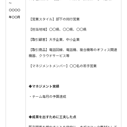
～
〇〇〇〇
年〇〇月
【営業スタイル】部下の同行営業
【担当地域】〇〇県、〇〇県、〇〇県
【取引顧客】大手企業、中小企業
【取引商品】電話回線、電話機、複合機等のオフィス関連
機器、クラウドサービス等
【マネジメントメンバー】〇〇名の若手営業
◆マネジメント
実績
・チーム毎月の予算達成
◆成果を出すために
工夫した点
既存顧客を増やすことを目的に、まずはフック商材として