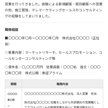
営業を行ってきました。直販による新規顧客・既存顧客への営業
の他、施工管理、テレマーケティングセールスのコンサルティン
グの経験をしてまいりました。
職務経歴
■〇〇〇〇年〇月～〇〇〇〇年〇月 株式会社〇〇〇〇（正社
員）
◇事業内容：マーケットリサーチ、セールスプロモーション、コ
ールセンターコンサルティング等
◇資本金：〇,〇〇〇万円 従業員数：〇〇〇名 設立：〇〇〇
〇年〇〇月 株式公開：東証プライム
期間
職務内容
〇〇〇〇〇〇〇〇〇〇〇〇〇株式会社 法人営業 担当
〇〇〇〇
年〇月
株式会社〇〇〇〇に在籍をしながら外部委託の営業職とし
～
てアウトバウンドの新規営業を中心に営業活動を行う。