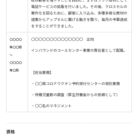
電話サービスの拡販を行いました。その後、クロスセルの
案件化を図るために、顧客に入り込み、多種多様な商材の
提案からアップセルに繋げる動きを取り、毎月の予算達成
をすることができました。
〇〇〇〇〇〇〇〇〇〇〇〇〇〇 出向
〇〇〇〇
年〇〇月
インバウンドのコールセンター事業の責任者として配属。
～
〇〇〇〇
年〇月
【担当業務】
・〇〇県コロナワクチン予約受付センターの受託業務
・待機児童数の調査（厚生労働省からの依頼として）
・〇〇名のマネジメント
資格