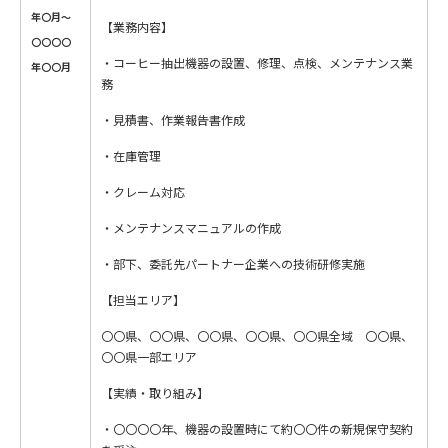
年〇月～
【業務内容】
〇〇〇〇
・コーヒー抽出機器の設置、修理、点検、メンテナンス業
年〇〇月
務
・見積書、作業報告書作成
・在庫管理
・クレーム対応
・メンテナンスマニュアルの作成
・部下、委託先パートナー企業への技術研修実施
【担当エリア】
〇〇県、〇〇県、〇〇県、〇〇県、〇〇県全域 〇〇県、
〇〇県一部エリア
【実績・取り組み】
・〇〇〇〇年、機器の設置時にて約〇〇件の新規保守契約