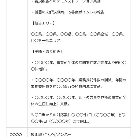
・新規顧客へのデモンストレーション業務
・機器の未解決事案、改善案ポイントの報告
【担当エリア】
〇〇県、〇〇県、〇〇県、〇〇県、〇〇県全域 〇〇県、
〇〇県一部エリア
【実績・取り組み】
・〇〇〇〇年、事業所全体の年間案件数が前年より約〇〇
〇件増加。
・〇〇〇〇年、〇〇〇〇年、業務委託件数の削減、年間の
業務委託費を約〇〇百万の経費削減に貢献。
・〇〇〇〇年、〇〇〇〇年、部下の力量を見極め事業所全
体の生産性向上に貢献。
※〇日当たりの対応案件〇.〇〇件/日（〇〇〇〇年）を〇.
〇〇件/日（〇〇〇〇年）まで向上。
技術部 /全〇名/メンバー
〇〇〇〇