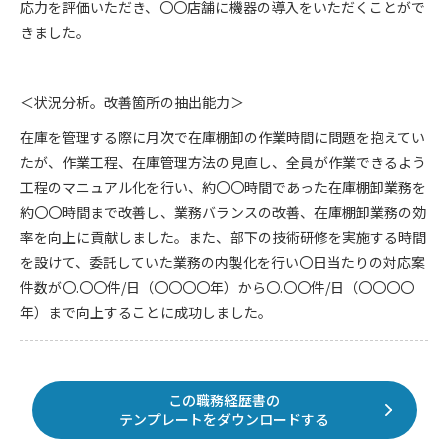
応力を評価いただき、〇〇店舗に機器の導入をいただくことがで
きました。
＜状況分析。改善箇所の抽出能力＞
在庫を管理する際に月次で在庫棚卸の作業時間に問題を抱えてい
たが、作業工程、在庫管理方法の見直し、全員が作業できるよう
工程のマニュアル化を行い、約〇〇時間であった在庫棚卸業務を
約〇〇時間まで改善し、業務バランスの改善、在庫棚卸業務の効
率を向上に貢献しました。また、部下の技術研修を実施する時間
を設けて、委託していた業務の内製化を行い〇日当たりの対応案
件数が〇.〇〇件/日（〇〇〇〇年）から〇.〇〇件/日（〇〇〇〇
年）まで向上することに成功しました。
この職務経歴書の
テンプレートをダウンロードする