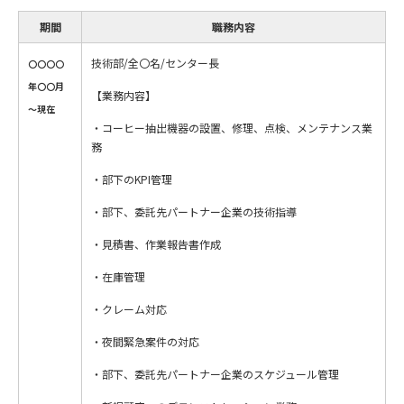
期間
職務内容
技術部/全〇名/センター長
〇〇〇〇
年〇〇月
【業務内容】
～現在
・コーヒー抽出機器の設置、修理、点検、メンテナンス業
務
・部下のKPI管理
・部下、委託先パートナー企業の技術指導
・見積書、作業報告書作成
・在庫管理
・クレーム対応
・夜間緊急案件の対応
・部下、委託先パートナー企業のスケジュール管理