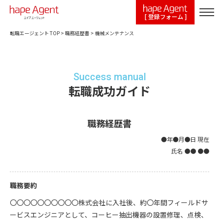
[ 登録フォーム ]
転職エージェント TOP
>
職務経歴書
>
機械メンテナンス
Success manual
転職成功ガイド
職務経歴書
●年●月●日 現在
氏名 ●● ●●
職務要約
〇〇〇〇〇〇〇〇〇〇株式会社に入社後、約〇年間フィールドサ
ービスエンジニアとして、コーヒー抽出機器の設置修理、点検、