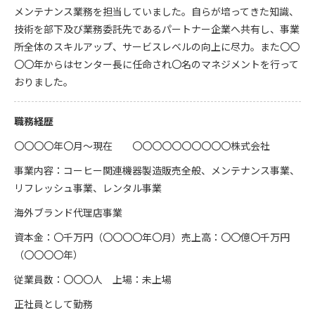
メンテナンス業務を担当していました。自らが培ってきた知識、
技術を部下及び業務委託先であるパートナー企業へ共有し、事業
所全体のスキルアップ、サービスレベルの向上に尽力。また〇〇
〇〇年からはセンター長に任命され〇名のマネジメントを行って
おりました。
職務経歴
〇〇〇〇年〇月～現在 〇〇〇〇〇〇〇〇〇〇株式会社
事業内容：コーヒー関連機器製造販売全般、メンテナンス事業、
リフレッシュ事業、レンタル事業
海外ブランド代理店事業
資本金：〇千万円（〇〇〇〇年〇月）売上高：〇〇億〇千万円
（〇〇〇〇年）
従業員数：〇〇〇人 上場：未上場
正社員として勤務