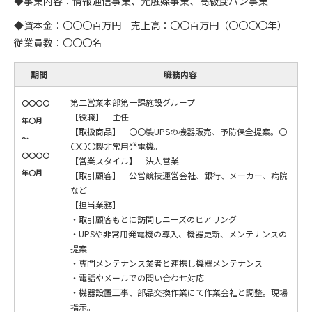
◆事業内容：情報通信事業、光触媒事業、高級食パン事業
◆資本金：〇〇〇百万円 売上高：〇〇百万円（〇〇〇〇年）
従業員数：〇〇〇名
期間
職務内容
第二営業本部第一課施設グループ
〇〇〇〇
【役職】 主任
年〇月
【取扱商品】 〇〇製UPSの機器販売、予防保全提案。〇
～
〇〇〇製非常用発電機。
〇〇〇〇
【営業スタイル】 法人営業
年〇月
【取引顧客】 公営競技運営会社、銀行、メーカー、病院
など
【担当業務】
・取引顧客もとに訪問しニーズのヒアリング
・UPSや非常用発電機の導入、機器更新、メンテナンスの
提案
・専門メンテナンス業者と連携し機器メンテナンス
・電話やメールでの問い合わせ対応
・機器設置工事、部品交換作業にて作業会社と調整。現場
指示。