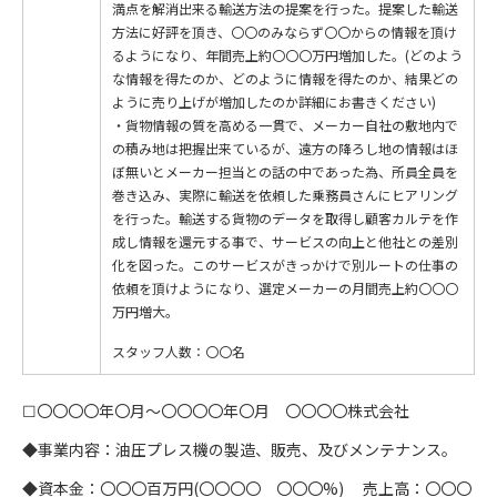
満点を解消出来る輸送方法の提案を行った。提案した輸送
方法に好評を頂き、〇〇のみならず〇〇からの情報を頂け
るようになり、年間売上約〇〇〇万円増加した。(どのよう
な情報を得たのか、どのように情報を得たのか、結果どの
ように売り上げが増加したのか詳細にお書きください)
・貨物情報の質を高める一貫で、メーカー自社の敷地内で
の積み地は把握出来ているが、遠方の降ろし地の情報はほ
ぼ無いとメーカー担当との話の中であった為、所員全員を
巻き込み、実際に輸送を依頼した乗務員さんにヒアリング
を行った。輸送する貨物のデータを取得し顧客カルテを作
成し情報を還元する事で、サービスの向上と他社との差別
化を図った。このサービスがきっかけで別ルートの仕事の
依頼を頂けようになり、選定メーカーの月間売上約〇〇〇
万円増大。
スタッフ人数：〇〇名
☐〇〇〇〇年〇月〜〇〇〇〇年〇月 〇〇〇〇株式会社
◆事業内容：油圧プレス機の製造、販売、及びメンテナンス。
◆資本金：〇〇〇百万円(〇〇〇〇 〇〇〇%) 売上高：〇〇〇