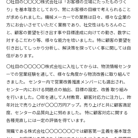
〇社目の〇〇〇〇株式会社は「お客様の立場にたったものづく
り」を基本理念としており、常にお客様の目線で考えられること
が求められました。機械メーカーでの業務は日々、様々な企業の
方にお会いさせていただく業務であり、社交性はもちろんのこ
と、顧客の要望を引き出す事や目標達成に向けての動き、数字に
対するこだわり等、様々な能力を培いました。特に顧客の要望を
引き出してしっかり分析し、解決策を探っていく事に関しては自
信があります。
〇社目の〇〇〇〇〇株式会社に入社してからは、物流情報センタ
ーでの営業経験を通して、様々な角度から物流改善に取り組んで
きました。 センター内で営業改善推進メンバーにも選出され、
センター内における問題点の抽出、目標の設定、改善 取り組み
を行いました。〇年を通して人材教育、顧客対応力に注力し、昨
年対比で売り上げが〇〇〇万円アップ。売り上げと共に顧客満足
度、センターの品質向上に努めました。 特に顧客対応に関する
各種見直しには一定の評価を得ています。
現職である株式会社〇〇〇〇〇〇〇では顧客第一主義を基本理念