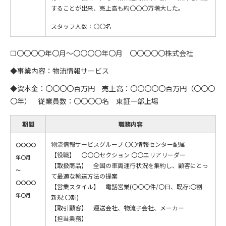
することが出来、売上高も約〇〇〇万増大した。
スタッフ人数：〇〇名
☐〇〇〇〇年〇月～〇〇〇〇年〇月 〇〇〇〇〇株式会社
◆事業内容：物流情報サービス
◆資本金：〇〇〇〇百万円 売上高：〇〇〇〇〇百万円（〇〇〇
〇年） 従業員数：〇〇〇〇名 東証一部上場
期間
職務内容
物流情報サービスグループ 〇〇情報センター配属
〇〇〇〇
【役職】 〇〇〇セクション 〇〇エリアリーダー
年〇月
【取扱商品】 全国の車両運行状況を集約し、顧客にとっ
～
て最適な輸送方法の提案
〇〇〇〇
【営業スタイル】 電話営業(〇〇〇件/〇日、既存:〇割
年〇月
新規:〇割)
【取引顧客】 運送会社、物流子会社、メーカー
【担当業務】