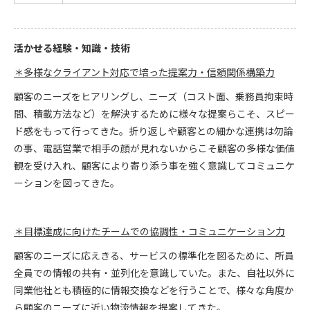
活かせる経験・知識・技術
＊多様なクライアント対応で培った提案力・信頼関係構築力
顧客のニーズをヒアリングし、ニーズ（コスト面、乗務員拘束時
間、積載方法など）を解決するために様々な提案らこそ、スピー
ド感をもって行ってきた。折り返しや顧客との細かな連携は勿論
の事、電話営業で相手の顔が見れないからこそ顧客の多様な価値
観を受け入れ、顧客により寄り添う事を強く意識してコミュニケ
ーションを図ってきた。
＊目標達成に向けたチームでの協調性・コミュニケーション力
顧客のニーズに応えきる、サービスの標準化を図るために、所員
全員での情報の共有・並列化を意識していた。また、自社以外に
同業他社とも積極的に情報交換などを行うことで、様々な角度か
ら顧客のニーズに近い物流情報を提案してきた。