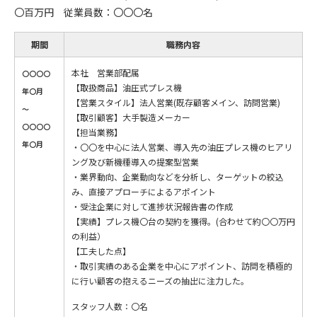
〇百万円 従業員数：〇〇〇名
期間
職務内容
本社 営業部配属
〇〇〇〇
【取扱商品】油圧式プレス機
年〇月
【営業スタイル】法人営業(既存顧客メイン、訪問営業)
〜
【取引顧客】大手製造メーカー
〇〇〇〇
【担当業務】
年〇月
・〇〇を中心に法人営業、導入先の油圧プレス機のヒアリ
ング及び新機種導入の提案型営業
・業界動向、企業動向などを分析し、ターゲットの絞込
み、直接アプローチによるアポイント
・受注企業に対して進捗状況報告書の作成
【実績】プレス機〇台の契約を獲得。(合わせて約〇〇万円
の利益）
【工夫した点】
・取引実績のある企業を中心にアポイント、訪問を積極的
に行い顧客の抱えるニーズの抽出に注力した。
スタッフ人数：〇名