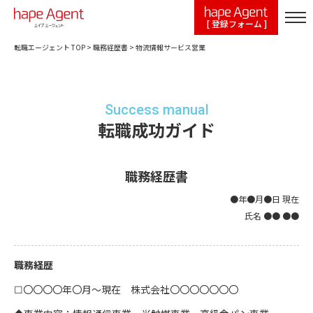
[ 登録フォーム ]
転職エージェント TOP
>
職務経歴書
>
物流情報サービス営業
Success manual
転職成功ガイド
職務経歴書
●年●月●日 現在
氏名 ●● ●●
職務経歴
☐〇〇〇〇年〇月～現在 株式会社〇〇〇〇〇〇〇