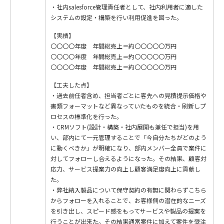
・社内salesforce管理責任者として、社内利用者に適した
システムの設定・構築を行い利用促進を図った。
【実績】
〇〇〇〇年度 年間総売上＝約〇〇〇〇〇万円
〇〇〇〇年度 年間総売上＝約〇〇〇〇〇万円
〇〇〇〇年度 年間総売上＝約〇〇〇〇〇万円
【工夫した点】
・過去前任者含め、担当者ごとに客先への見積提示価格や
書類フォーマットなど異なっていたものを統合・刷新しプ
ロセスの標準化を行った。
・CRMソフト(設計・構築・社内展開も兼任で担当)を用
い、部内にて一元管理することで「今自分たちがどのよう
に動くべきか」が明確になり、部内メンバー全員で案件に
対してフォローし合えるようになった。その結果、顧客対
応力、サービス提案力の向上し顧客満足度向上に貢献し
た。
・弊社納入製品について保守契約の有無に関わらずこちら
からフォローを入れることで、お客様側の潜在的なニーズ
を引き出し、スピード感をもってサービスや製品の提案を
行うことが出来た。その結果通常案件に加えて案件を受注