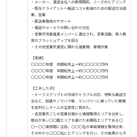
・メーカー、運送会社への新規開拓、ニーズのヒアリング
・既存クライアントへ輸送コスト削減のための配送方法提
案、営業
・配送乗務員のサポート
・電話やメールでの問い合わせ対応
・営業所改善推進メンバーに選出され、営業活動、新人教
育のブラッシュアップを図る
・その他営業所運営に関わる諸業務、事務作業
【実績】
〇〇〇〇年度 年間総売上＝約〇〇〇〇〇万円
〇〇〇〇年度 年間総売上＝約〇〇〇〇〇万円
〇〇〇〇年度 年間総売上＝約〇〇〇〇〇万円
【工夫した点】
・トークスクリプトの作成やトラブル対応、特殊な輸送方
法など、知識やノウハウ等、マンパワーに頼っていた業務
を並列化しチームの生産性に努めた。
・各営業所ごとの営業日報から情報取得エリアを分析し、
競合が多い〇〇圏エリアを避けた未開拓エリアである〇
〇〜〇〇東部間に注目。〇〇〇社の車両情報を取得出来、
その中から〇〇〇社にヒアリングを行い、その結果から不