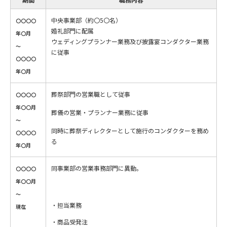
中央事業部（約〇5〇名）
〇〇〇〇
婚礼部門に配属
年〇月
ウェディングプランナー業務及び披露宴コンダクター業務
～
に従事
〇〇〇〇
年〇月
葬祭部門の営業職として従事
〇〇〇〇
年〇〇月
葬儀の営業・プランナー業務に従事
～
同時に葬祭ディレクターとして施行のコンダクターを務め
〇〇〇〇
る
年〇月
同事業部の営業事務部門に異動。
〇〇〇〇
年〇〇月
～
担当業務
現在
・商品受発注