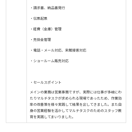
・請求書、納品書発行
・伝票起票
・経費（金庫）管理
・売掛金管理
・電話・メール対応、来館接客対応
・ショールーム販売対応
セールスポイント
メインの業務は営業事務ですが、実際には仕事が多岐にわ
たりマルチタスクが求められる現場であったため、作業効
率の改善策を様々実践して結果を出してきました。また自
身の営業経験を活かしてマルチタスクのためのスタッフ教
育を実践してまいりました。