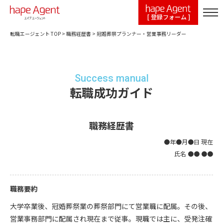
[ 登録フォーム ]
転職エージェント TOP
>
職務経歴書
>
冠婚葬祭プランナー・営業事務リーダー
Success manual
転職成功ガイド
職務経歴書
●年●月●日 現在
氏名 ●● ●●
職務要約
大学卒業後、冠婚葬祭業の葬祭部門にて営業職に配属。その後、
営業事務部門に配属され現在まで従事。現職では主に、受発注確