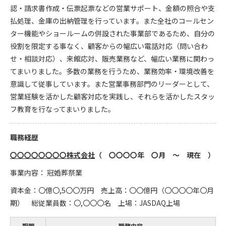
認・請求書作成・伝票起票などの営業サポート、金額の照合や支
払処理、金庫の出納管理を行っています。また全社のコールセン
ター機能やショールームの併設された事業部であるため、自分の
役割を限定する事なく、顧客からの幅広い電話対応（問い合わ
せ・相談対応）、来館応対、販売業務など、幅広い業務に関わっ
てまいりました。多数の業務を行うため、業務効率・環境改善を
意識して従事しています。また営業事務部門のリーダーとして、
営業経験を活かした顧客対応を実践し、それらを活かしたスタッ
フ教育を行なってまいりました。
職務経歴
〇〇〇〇〇〇〇〇株式会社
（
〇〇〇〇
年
〇
月 ～ 現在 ）
事業内容： 冠婚葬祭業
資本金：〇億〇,5〇〇万円 売上高：〇〇億円（〇〇〇〇年〇月
期） 総従業員数：〇,〇〇〇名 上場：JASDAQ上場
期間
職務内容