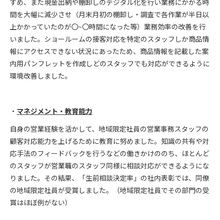
すめ、また現金出納や棚卸しのデジタル化を行い業務にかかる時
間を大幅に減少させ（月末月初の棚卸し・調査で各作業が半日以
上かかっていたのが〇~〇時間になった等）業務効率の改善を行
いました。ショールームの接客対応を特定のスタッフしか商品情
報にアクセスできない状況にあったため、商品情報を記載した案
内用パンフレットを作成しどのスタッフでも対応ができるように
環境改善しました。
マネジメント・教育能力
自身の営業経験を活かして、地域限定社員の営業事務スタッフの
顧客対応能力を上げるために教育に努めました。知識の共有や対
応手法のフィードバックを行うなどの働きかけののち、ほとんど
のスタッフが営業職のスタッフ同様に相談対応ができるようにな
りました。その結果、「生前相談決定率」の社内表彰では、同僚
の地域限定社員が受賞しました。（地域限定社員でその部門の受
賞はほぼ例がない）