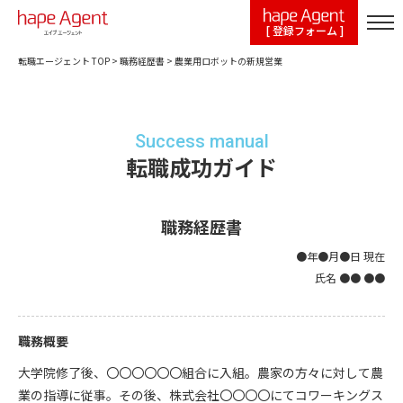
[ 登録フォーム ]
転職エージェント TOP
>
職務経歴書
>
農業用ロボットの新規営業
Success manual
転職成功ガイド
職務経歴書
●年●月●日 現在
氏名 ●● ●●
職務概要
大学院修了後、〇〇〇〇〇〇組合に入組。農家の方々に対して農
業の指導に従事。その後、株式会社〇〇〇〇にてコワーキングス