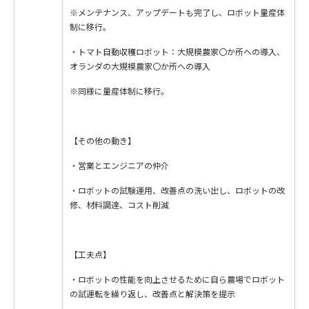
※メンテナンス、アップデートも完了し、ロボット量産体
制に移行。
・トマト自動収穫ロボット：大規模農家〇か所への導入、
オランダの大規模農家〇か所への導入
※同様に量産体制に移行。
【その他の動き】
・営業とエンジニアの仲介
・ロボットの試験運用、改善点の洗い出し、ロボットの改
修、材料調達、コスト削減
【工夫点】
・ロボットの性能を向上させるために自ら農場でロボット
の試運転を繰り返し、改善点と解決策を提示