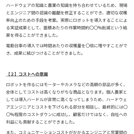
ハードウェアの知識と農業の知識を持ち合わせているため、現場
とエンジニア間の認識の齟齬を修正することができ、適切な収穫
率向上のための手段を考案。実際にロボットを導入することによ
る実証成果として、面積あたりの作業時間約〇〇%削減という結
果を得ることができました。
電動台車の導入では時間あたりの収穫量を〇倍に増やすことがで
き、成果に結びつけることができました。
【２】コストへの意識
ロボットを作るにはモーターやカメラなどの高額の部品が多く、
全体としてコストは高くなりがちな商品となります。個人農家と
しては導入ハードルが非常に高くなってしまうため、ハードウェ
アエンジニアとコストを下げられる部分を相談し、最終的には〇
〇%程度のコストダウンに成功し、顧客だけではなく、自社への
利益にも貢献することができました。
また、コミュニケーションコストがかかるエンジニアと営業間の