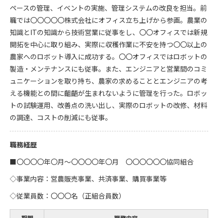
ペースの管理、イベントの実施、管理システムの改良を担当。前
職では〇〇〇〇〇株式会社にオフィス立ち上げから参画。農業の
知識とITの知識から技術営業に従事をし、〇〇オフィスでは新規
開拓を中心に取り組み、実際に収穫作業に不安を持つ〇〇以上の
農家へのロボット導入に成功する。〇〇オフィスではロボットの
製造・メンテナンスにも従事。また、エンジニアと営業間のコミ
ュニケーションを取り持ち、農家の求めることとエンジニアの考
える機能との間に齟齬が生まれないように管理を行った。ロボッ
トの試験運用、改善点の洗い出し、実際のロボットの改修、材料
の調達、コストの削減にも従事。
職務経歴
■〇〇〇〇年〇月～〇〇〇〇年〇月 〇〇〇〇〇〇協同組合
◇事業内容：営農販売事業、共済事業、購買事業等
◇従業員数：〇〇〇名（正組合員数）
期間
職務内容