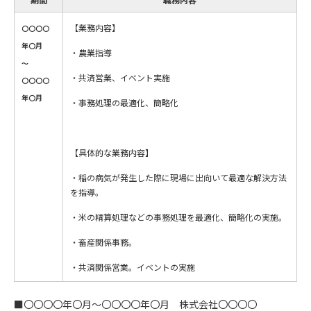
【業務内容】
〇〇〇〇
年〇月
・農業指導
～
・共済営業、イベント実施
〇〇〇〇
年〇月
・事務処理の最適化、簡略化
【具体的な業務内容】
・稲の病気が発生した際に現場に出向いて最適な解決方法
を指導。
・米の精算処理などの事務処理を最適化、簡略化の実施。
・畜産関係事務。
・共済関係営業。イベントの実施
■〇〇〇〇年〇月～〇〇〇〇年〇月 株式会社〇〇〇〇