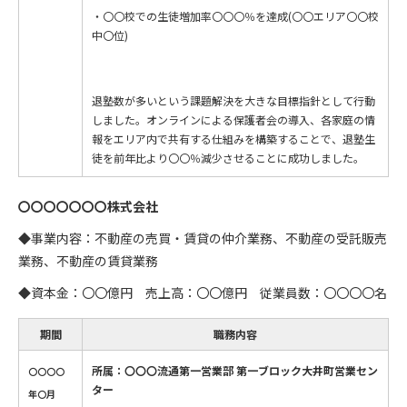
・〇〇校での生徒増加率〇〇〇％を達成(〇〇エリア〇〇校
中〇位)
退塾数が多いという課題解決を大きな目標指針として行動
しました。オンラインによる保護者会の導入、各家庭の情
報をエリア内で共有する仕組みを構築することで、退塾生
徒を前年比より〇〇％減少させることに成功しました。
〇〇〇〇〇〇〇株式会社
◆事業内容：不動産の売買・賃貸の仲介業務、不動産の受託販売
業務、不動産の賃貸業務
◆資本金：〇〇億円 売上高：〇〇億円 従業員数：〇〇〇〇名
期間
職務内容
所属：
〇〇〇流通第一営業部 第一ブロック大井町営業セン
〇〇〇〇
ター
年〇月