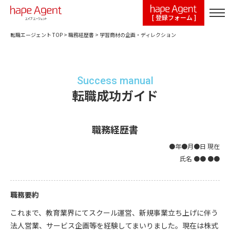
[ 登録フォーム ]
転職エージェント TOP
>
職務経歴書
>
学習商材の企画・ディレクション
Success manual
転職成功ガイド
職務経歴書
●年●月●日 現在
氏名 ●● ●●
職務要約
これまで、教育業界にてスクール運営、新規事業立ち上げに伴う
法人営業、サービス企画等を経験してまいりました。現在は株式