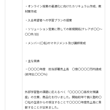
・オンライン授業の最適化に向けたカリキュラム作成、教
材案作成
・入会希望者への学習プランの提案
・ソリューション営業に際しての新規開拓(テレアポ〇〇～
〇〇件/日)
・メンバー(〇名)のマネジメント及び講師育成
主な実績
・〇〇〇〇年度 担当部署売上高 〇億〇〇〇〇万円達成
(前年比〇〇〇％)
外部学習塾の課題に応えるべく「〇〇〇〇〇高校対策講
座」の立案、商品化を行いました。開始初年で個人塾約〇
〇社の生徒からの受注することで〇〇〇〇年度売上高に貢
献することが出来ました。