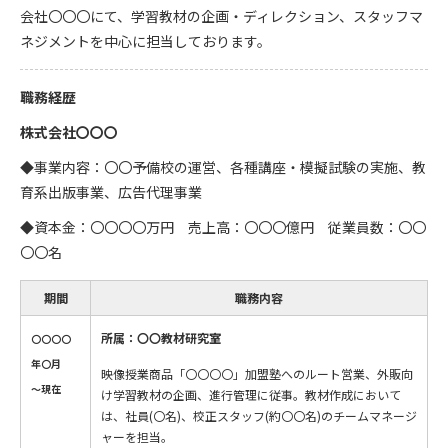
会社〇〇〇にて、学習教材の企画・ディレクション、スタッフマ
ネジメントを中心に担当しております。
職務経歴
株式会社〇〇〇
◆事業内容：〇〇予備校の運営、各種講座・模擬試験の実施、教
育系出版事業、広告代理事業
◆資本金：〇〇〇〇万円 売上高：〇〇〇億円 従業員数：〇〇
〇〇名
期間
職務内容
所属：〇〇教材研究室
〇〇〇〇
年〇月
映像授業商品「〇〇〇〇」加盟塾へのルート営業、外販向
～現在
け学習教材の企画、進行管理に従事。教材作成において
は、社員(〇名)、校正スタッフ(約〇〇名)のチームマネージ
ャーを担当。