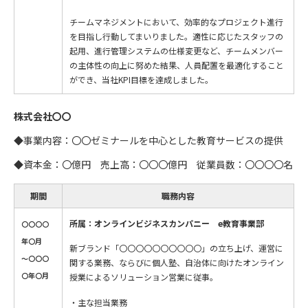
チームマネジメントにおいて、効率的なプロジェクト進行
を目指し行動してまいりました。適性に応じたスタッフの
起用、進行管理システムの仕様変更など、チームメンバー
の主体性の向上に努めた結果、人員配置を最適化すること
ができ、当社KPI目標を達成しました。
株式会社〇〇
◆事業内容：〇〇ゼミナールを中心とした教育サービスの提供
◆資本金：〇億円 売上高：〇〇〇億円 従業員数：〇〇〇〇名
期間
職務内容
所属：オンラインビジネスカンパニー e教育事業部
〇〇〇〇
年〇月
新ブランド「〇〇〇〇〇〇〇〇〇〇」の立ち上げ、運営に
～〇〇〇
関する業務、ならびに個人塾、自治体に向けたオンライン
〇年〇月
授業によるソリューション営業に従事。
主な担当業務