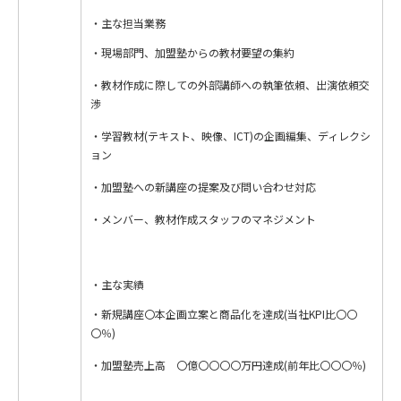
主な担当業務
・現場部門、加盟塾からの教材要望の集約
・教材作成に際しての外部講師への執筆依頼、出演依頼交
渉
・学習教材(テキスト、映像、ICT)の企画編集、ディレクシ
ョン
・加盟塾への新講座の提案及び問い合わせ対応
・メンバー、教材作成スタッフのマネジメント
主な実績
・新規講座〇本企画立案と商品化を達成(当社KPI比〇〇
〇％)
・加盟塾売上高 〇億〇〇〇〇万円達成(前年比〇〇〇％)