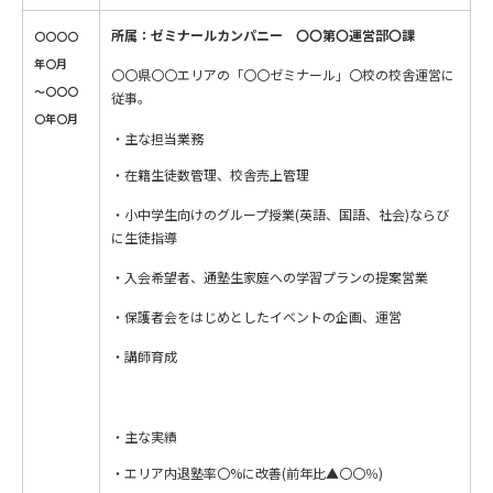
所属：ゼミナールカンパニー 〇〇第〇運営部〇課
〇〇〇〇
年〇月
〇〇県〇〇エリアの「〇〇ゼミナール」〇校の校舎運営に
～〇〇〇
従事。
〇年〇月
主な担当業務
・在籍生徒数管理、校舎売上管理
・小中学生向けのグループ授業(英語、国語、社会)ならび
に生徒指導
・入会希望者、通塾生家庭への学習プランの提案営業
・保護者会をはじめとしたイベントの企画、運営
・講師育成
主な実績
・エリア内退塾率〇%に改善(前年比▲〇〇％)