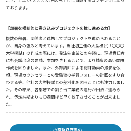
だき、半年で〇〇〇〇万円の売上げに貢献するコンテンツになっ
ております。
【部署を横断的に巻き込みプロジェクトを推し進める力】
複数の部署、関係者と連携してプロジェクトを進められること
が、自身の強みと考えています。当社初主催の大型模試「〇〇〇
大学模試」の作成の際には、発注先企業との会議に、現場責任者
にも会議出席の要請、参加をさせることで、より精度の高い問題
作成を図りました。また、外部講師による総評動画の撮影を依
頼、現場カウンセラーとの受験後の学習フォローの計画をすり合
わせる等、他社の大型模試との差別化を図ることにも注力しまし
た。その結果、各部署での割り当て業務の進行が円滑に進めら
れ、予定納期よりも〇週間ほど早く校了させることが出来まし
た。
この職務経歴書の