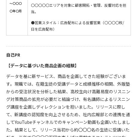
～〇〇〇
〇〇〇〇〇エリアを対象に顧客開拓・管理、反響対応を担
〇年〇月
当。
●営業スタイル：広告配布による反響営業（〇〇〇〇枚/
日を広告配布）
自己PR
【データに基づいた商品企画の経験】
データを基に新サービス、商品を企画してきた経験がございま
す。現職では、在籍生徒の受講データと成績推移の相関、外販塾
からの受注状況を分析した結果、高校生向け高難易度のリスニン
グ対策商品の拡充が必要だと結論づけ、有名講師によるリスニン
グ講座を企画しディレクションを担いました。リリースに際し
て、新講座の認知度を向上させるため、社内広報部との連携を通
してYouTubeチャンネルでのキャンペーン動画も企画いたしまし
た。結果として、リリース当初から約〇〇〇名の生徒に受講いた