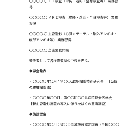
〇〇〇〇.〇 ＣＴ検査（単純・造影・全身検査等） 業務習
得
〇〇〇〇.〇 ＭＲＩ検査（単純・造影・全身検査等） 業務
習得
〇〇〇〇.〇 血管造影（心臓カテーテル・脳外アンギオ・
腹部アンギオ等） 業務習得
〇〇〇〇.〇 当直業務開始
兼任者として各検査領域の中核を担う。
◆
学会発表
・〇〇〇〇年〇月：第〇〇回X線撮影技術研究会 【当院
の腰椎撮影法】
・〇〇〇〇年〇〇月：第〇〇回〇〇県病院協会医学会
【新血管造影装置の導入に伴う被ばくの意識調査】
◆
施設認定
・〇〇〇〇年〇月：被ばく低減施設認定取得（全国〇〇〇