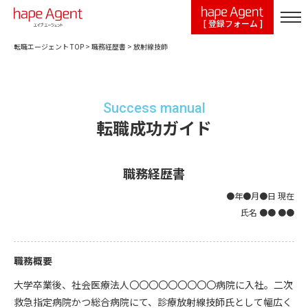
[ 登録フォーム ]
転職エージェント TOP
>
職務経歴書
>
放射線技師
Success manual
転職成功ガイド
職務経歴書
●年●月●日 現在
氏名 ●● ●●
職務概要
大学卒業後、社会医療法人〇〇〇〇〇〇〇〇〇病院に入社。二次
救急指定病院かつ総合病院にて、診療放射線技師氏として幅広く