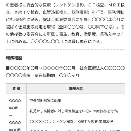
の患者様に総合的な医療（レントゲン撮影、ＣＴ検査、ＭＲＩ検
査、Ｘ線ＴＶ検査、血管造影検査、救急撮影）を行う。事務活動
にも積極的に励み、被ばく低減委員会に所属し〇〇〇〇年〇月に
被ばく低減施設認定を取得（全国〇〇〇号、〇〇県下〇号）。そ
の他複数の委員会にも所属し衛生、教育、満足度、業務効率の向
上に努める。〇〇〇〇年〇〇月に退職し現在に至る。
職務経歴
■〇〇〇〇年〇月～〇〇〇〇年〇〇月 社会医療法人〇〇〇〇〇
〇〇〇〇病院 ※在籍期間：〇年〇ヶ月
期間
職務内容
中央放射線室に配属
〇〇〇〇
年〇月
乳児から高齢者に対し画像検査を中心に医療行為を行う。
～
〇〇〇〇.〇 レントゲン撮影、Ｘ線ＴＶ検査 業務習得
〇〇〇〇
年〇〇月