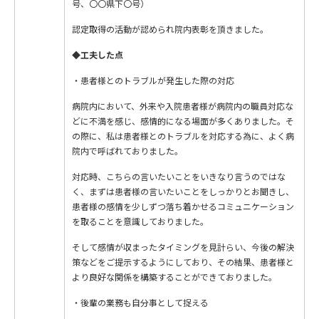
号、〇〇県下〇号）
認定取得の活動が認められ院内表彰を頂きました。
◆
工夫した点
・患者様とのトラブルが発生した際の対応
病院内において、外来や入院患者様が病院内の職員対応な
どに不満を感じ、感情的になる場面が多くありました。そ
の際に、私は患者様とのトラブルを対応する為に、よく病
院内で呼ばれておりました。
対応時、こちらの言いたいことをいきなり言うのではな
く、まずは患者様の言いたいことをしっかりとお聞きし、
患者様の感情を少しずつ落ち着かせるコミュニケーション
を取ることを意識しておりました。
そして感情が収まったタイミングを見計らい、今後の解決
策などをご提示するようにしており、その結果、患者様と
より良好な関係を構築することができておりました。
・後輩の業務も自分事として捉える