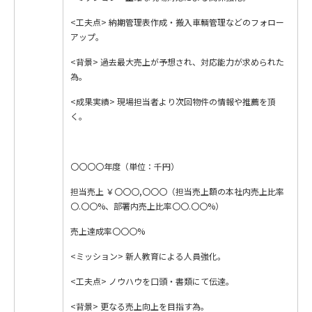
<工夫点> 納期管理表作成・搬入車輌管理などのフォロー
アップ。
<背景> 過去最大売上が予想され、対応能力が求められた
為。
<成果実績> 現場担当者より次回物件の情報や推薦を頂
く。
〇〇〇〇年度（単位：千円）
担当売上 ￥〇〇〇,〇〇〇（担当売上額の本社内売上比率
〇.〇〇%、部署内売上比率〇〇.〇〇%）
売上達成率〇〇〇%
<ミッション> 新人教育による人員強化。
<工夫点> ノウハウを口頭・書類にて伝達。
<背景> 更なる売上向上を目指す為。