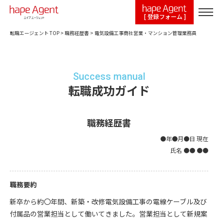
[ 登録フォーム ]
転職エージェント TOP
>
職務経歴書
>
電気設備工事商社営業・マンション管理業務員
Success manual
転職成功ガイド
職務経歴書
●年●月●日 現在
氏名 ●● ●●
職務要約
新卒から約〇年間、新築・改修電気設備工事の電線ケーブル及び
付属品の営業担当として働いてきました。営業担当として新規案