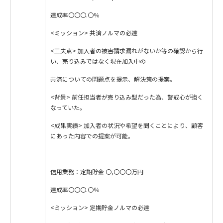
達成率〇〇〇.〇％
<ミッション> 共済ノルマの必達
<工夫点> 加入者の被害請求漏れがないか等の確認から行
い、売り込みではなく現在加入中の
共済についての問題点を提示、解決策の提案。
<背景> 前任担当者が売り込み型だった為、警戒心が強く
なっていた。
<成果実績> 加入者の状況や希望を聞くことにより、顧客
にあった内容での提案が可能。
信用業務：定期貯金 〇,〇〇〇万円
達成率〇〇〇.〇％
<ミッション> 定期貯金ノルマの必達