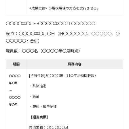
<成果実績> 小規模現場の対応を実行させる。
〇〇〇〇年〇月～〇〇〇〇年〇〇月 〇〇〇〇〇〇
設 立：〇〇〇〇年〇月〇日（旧〇〇〇〇〇〇、〇〇〇〇〇、〇
〇〇〇〇〇と合併）
職員数：〇〇〇名（〇〇〇〇年〇月時点）
期間
職務内容
[担当件数] 約〇〇〇軒（月の平均訪問軒数）
〇〇〇〇
年〇月
・共済推進
～
・集金
〇〇〇〇
年〇月
・肥料・種子配達
【担当実績】
共済業務：〇〇,〇〇〇pt