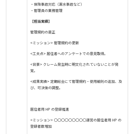
・保険事故対応（漏水事故など）
・管理員の業務管理
【担当実績】
管理規約の是正
<ミッション> 管理規約の更新
<工夫点> 居住者へのアンケートでの意見取得。
<背景> クレーム発生時に明文化されていないことが発
覚。
<成果実績> 定期総会にて管理規約・使用細則の追加、及
び、可決後の調整。
居住者用 HP の登録推進
<ミッション> 〇〇〇〇〇〇〇〇〇運営の居住者用 HP の
登録者数増加