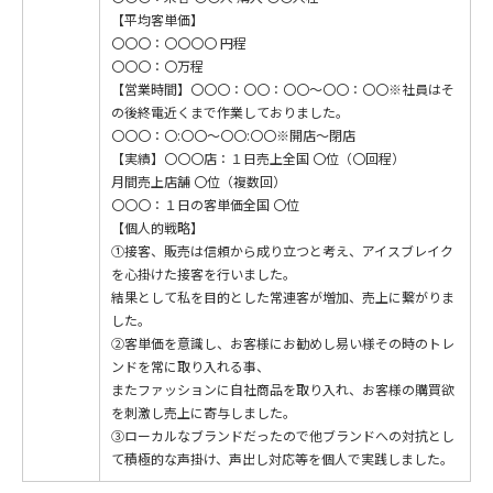
【平均客単価】
〇〇〇：〇〇〇〇 円程
〇〇〇：〇万程
【営業時間】〇〇〇：〇〇：〇〇～〇〇：〇〇※社員はそ
の後終電近くまで作業しておりました。
〇〇〇：〇:〇〇～〇〇:〇〇※開店～閉店
【実績】〇〇〇店：１日売上全国 〇位（〇回程）
月間売上店舗 〇位（複数回）
〇〇〇：１日の客単価全国 〇位
【個人的戦略】
①接客、販売は信頼から成り立つと考え、アイスブレイク
を心掛けた接客を行いました。
結果として私を目的とした常連客が増加、売上に繋がりま
した。
②客単価を意識し、お客様にお勧めし易い様その時のトレ
ンドを常に取り入れる事、
またファッションに自社商品を取り入れ、お客様の購買欲
を刺激し売上に寄与しました。
③ローカルなブランドだったので他ブランドへの対抗とし
て積極的な声掛け、声出し対応等を個人で実践しました。