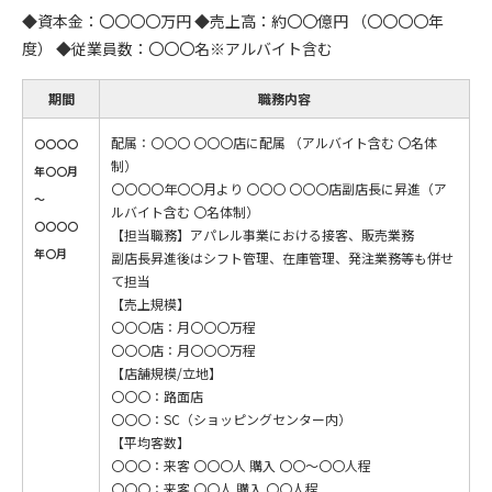
◆資本金：〇〇〇〇万円 ◆売上高：約〇〇億円 （〇〇〇〇年
度） ◆従業員数：〇〇〇名※アルバイト含む
期間
職務内容
配属：〇〇〇 〇〇〇店に配属 （アルバイト含む 〇名体
〇〇〇〇
制）
年〇〇月
〇〇〇〇年〇〇月より 〇〇〇 〇〇〇店副店長に昇進（ア
～
ルバイト含む 〇名体制）
〇〇〇〇
【担当職務】アパレル事業における接客、販売業務
年〇月
副店長昇進後はシフト管理、在庫管理、発注業務等も併せ
て担当
【売上規模】
〇〇〇店：月〇〇〇万程
〇〇〇店：月〇〇〇万程
【店舗規模/立地】
〇〇〇：路面店
〇〇〇：SC（ショッピングセンター内）
【平均客数】
〇〇〇：来客 〇〇〇人 購入 〇〇～〇〇人程
〇〇〇：来客 〇〇人 購入 〇〇人程