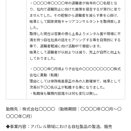
・〇〇〇〇年〇〇〇〇年の退職者が両年共〇〇名程とな
り、社内で退職防止に向けた施策を提言するが実行に至り
ませんでした。その経験から退職者を減らす事を心掛け、
結果として国家資格キャリアコンサルタントを取得致しま
した。
取得した現在は営業の傍ら上長よりメンタル面や現場に不
満を持つ自社社員の話をヒアリングする等を自発的にする
事で、退職者軽減に向け活動中で御座います。
結果として退職者が以前よりは減り、売上が自然と向上も
しておりました。
・〇〇〇〇年〇月頃より子会社の〇〇〇〇〇〇〇〇〇株式
会社に異動（転籍）
理由としては保険格差是正の為の人数確保で、結果として
次長以下〇〇名以上が転籍する事になりました。
・転籍後も職務内容諸々は何も変化は無し。
勤務先：株式会社〇〇〇〇 （勤務期間：〇〇〇〇年〇〇月～〇
〇〇〇年〇月）
◆事業内容：アパレル領域における自社製品の製造、販売