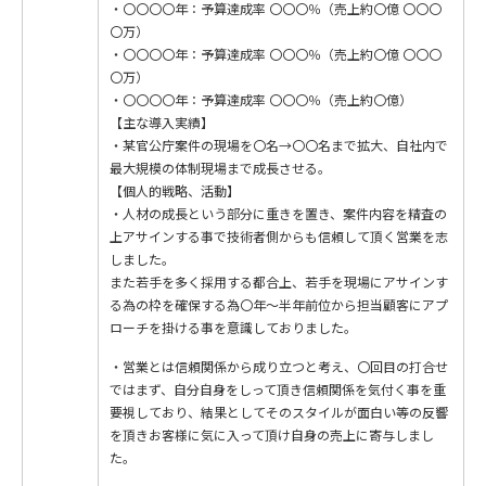
・〇〇〇〇年：予算達成率 〇〇〇％（売上約〇億 〇〇〇
〇万）
・〇〇〇〇年：予算達成率 〇〇〇％（売上約〇億 〇〇〇
〇万）
・〇〇〇〇年：予算達成率 〇〇〇％（売上約〇億）
【主な導入実績】
・某官公庁案件の現場を〇名→〇〇名まで拡大、自社内で
最大規模の体制現場まで成長させる。
【個人的戦略、活動】
・人材の成長という部分に重きを置き、案件内容を精査の
上アサインする事で技術者側からも信頼して頂く営業を志
しました。
また若手を多く採用する都合上、若手を現場にアサインす
る為の枠を確保する為〇年～半年前位から担当顧客にアプ
ローチを掛ける事を意識しておりました。
・営業とは信頼関係から成り立つと考え、〇回目の打合せ
ではまず、自分自身をしって頂き信頼関係を気付く事を重
要視しており、結果としてそのスタイルが面白い等の反響
を頂きお客様に気に入って頂け自身の売上に寄与しまし
た。