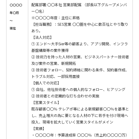
配属部署:〇〇本社 営業部配属 （部長以下グループメンバ
〇〇〇〇
ー〇名）
年〇月
※〇〇〇〇年度：主任に昇格
～
【担当職務】：SES営業 〇〇圏を中心に数百社とやり取り
現在
あり。
【法人対応】
① エンド～大手Sier等の顧客より、アプリ開発、インフラ
基盤構築等の案件獲得
② 技術力を持った人材の営業、ビジネスパートナー技術者
及び案件の営業、新規開拓
③ 技術者フォロー、契約締結に関わる条件、契約書作成、
トラブル対応、一部採用面接
【個人での対応】
① 自社、他社技術者への個人的なフォロー、ヒアリング
② 技術者との定期的な打ち合わせの実施
【営業スタイル】
既存顧客〇〇％ テレアポ等による新規顧客〇〇％を基準と
し、売上増大の為に要となる人材の下に若手を付け現場へ
投入、現場を拡大していく営業スタイルがメイン
【実績】
・〇〇〇〇年：予算達成率 〇〇〇％（売上約〇〇〇〇万）