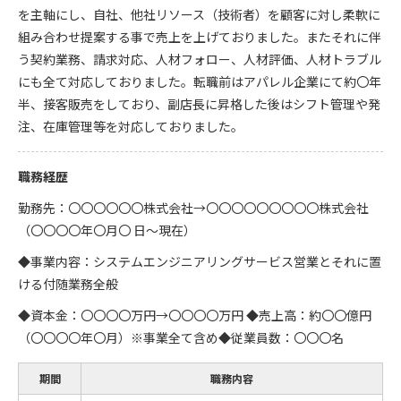
を主軸にし、自社、他社リソース（技術者）を顧客に対し柔軟に
組み合わせ提案する事で売上を上げておりました。またそれに伴
う契約業務、請求対応、人材フォロー、人材評価、人材トラブル
にも全て対応しておりました。転職前はアパレル企業にて約〇年
半、接客販売をしており、副店長に昇格した後はシフト管理や発
注、在庫管理等を対応しておりました。
職務経歴
勤務先：〇〇〇〇〇〇株式会社→〇〇〇〇〇〇〇〇〇株式会社
（〇〇〇〇年〇月〇 日～現在）
◆事業内容：システムエンジニアリングサービス営業とそれに置
ける付随業務全般
◆資本金：〇〇〇〇万円→〇〇〇〇万円 ◆売上高：約〇〇億円
（〇〇〇〇年〇月）※事業全て含め◆従業員数：〇〇〇名
期間
職務内容