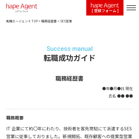
[ 登録フォーム ]
転職エージェント TOP
>
職務経歴書
>
SES営業
Success manual
転職成功ガイド
職務経歴書
●年●月●日 現在
氏名 ●● ●●
職務概要
IT 企業にて約〇年にわたり、技術者を客先常駐にて派遣するSES
営業に従事しておりました。新規開拓、既存顧客への提案型営業