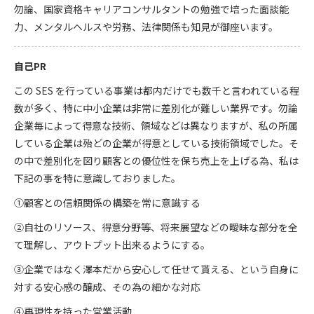
勿論、国家資格キャリアコンサルタントの勉強で培った面談能
力、メンタルヘルスや労務、法律関係も知見が御座います。
自己PR
この SES を行っている事業は都内だけでも数千と言われている程
数が多く、特に中小企業は非常に差別化が難しい業界です。勿論
企業毎によって得意な技術、領域などは異なりますが、私の所属
している企業は殆どの企業が得意としている技術領域でした。そ
の中で差別化を図り顧客との優位性を保ち売上を上げる為、私は
下記の事を特に意識しておりました。
①顧客との信頼関係の構築を常に意識する
②自社のリソース、得意分野等、将来展望などの曖昧な部分を全
て理解し、アウトプット出来るようにする。
③企業ではなく澤本だから安心して任せて貰える、という自身に
対する安心感の醸成、その為の細かな対応
④再現性を持った営業活動