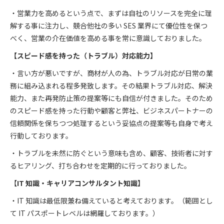
・営業力を高めるという点で、まずは自社のリソースを完全に理
解する事に注力し、競合他社の多い SES 業界にて優位性を保つ
べく、営業の介在価値を高める事を常に意識しておりました。
【スピード感を持った（トラブル）対応能力】
・言い方が悪いですが、商材が人の為、トラブル対応が日常の業
務に組み込まれる程多発致します。その結果トラブル対応、解決
能力、また再発防止策の提案等にも自信が付きました。そのため
のスピード感を持った行動や顧客と弊社、ビジネスパートナーの
信頼関係を保ちつつ処理するという妥協点の提案等も自身で考え
行動しております。
・トラブルを未然に防ぐという意味も含め、顧客、技術者に対す
るヒアリング、打ち合わせを定期的に行っておりました。
【
IT
知識・キャリアコンサルタント知識】
・IT 知識は最低限兼ね備えていると考えております。（範囲とし
て IT パスポートレベルは網羅しております。）