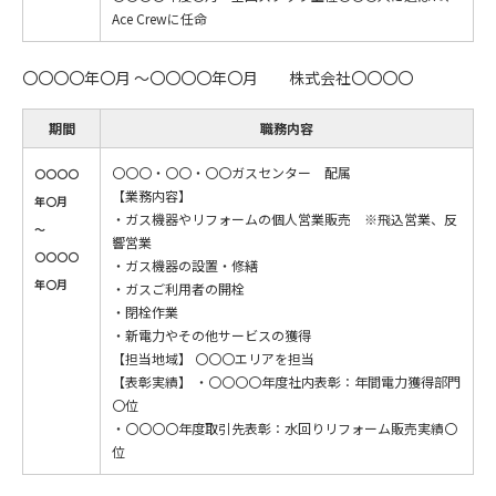
Ace Crewに任命
〇〇〇〇年〇月 ～〇〇〇〇年〇月 株式会社〇〇〇〇
期間
職務内容
〇〇〇・〇〇・〇〇ガスセンター 配属
〇〇〇〇
【業務内容】
年〇月
・ガス機器やリフォームの個人営業販売 ※飛込営業、反
～
響営業
〇〇〇〇
・ガス機器の設置・修繕
年〇月
・ガスご利用者の開栓
・閉栓作業
・新電力やその他サービスの獲得
【担当地域】 〇〇〇エリアを担当
【表彰実績】 ・〇〇〇〇年度社内表彰：年間電力獲得部門
〇位
・〇〇〇〇年度取引先表彰：水回りリフォーム販売実績〇
位