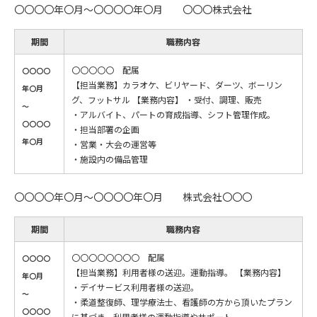
〇〇〇〇年〇月～〇〇〇〇年〇月 〇〇〇株式会社
期間
職務内容
〇〇〇〇〇 配属
〇〇〇〇
【担当業務】カラオケ、ビリヤード、ダーツ、ボーリン
年〇月
グ、フットサル 【業務内容】 ・受付、調理、販売
～
・アルバイト、パートの育成指導、シフト管理作成。
〇〇〇〇
・担当部署の企画
年〇月
・営業・大会の運営等
・施設内の備品管理
〇〇〇〇年〇月～〇〇〇〇年〇月 株式会社〇〇〇
期間
職務内容
〇〇〇〇〇〇〇〇 配属
〇〇〇〇
【担当業務】利用者様の送迎。運動指導。 【業務内容】
年〇月
・デイサービス利用者様の送迎。
～
・柔道整復師、理学療法士、看護師の方から頂いたプラン
〇〇〇〇
に基づき、利用者様の運動指導やサポート。