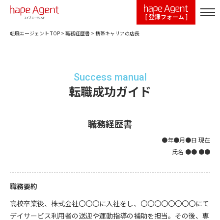
[ 登録フォーム ]
転職エージェント TOP
>
職務経歴書
>
携帯キャリアの店長
Success manual
転職成功ガイド
職務経歴書
●年●月●日 現在
氏名 ●● ●●
職務要約
高校卒業後、株式会社〇〇〇に入社をし、〇〇〇〇〇〇〇〇にて
デイサービス利用者の送迎や運動指導の補助を担当。その後、専