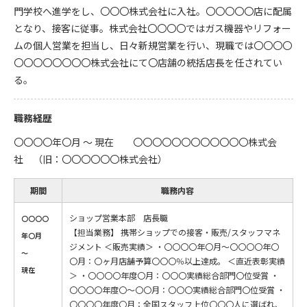
門学校へ進学をし、〇〇〇株式会社に入社。〇〇〇〇〇店に配属
となり、接客に従事。株式会社〇〇〇〇ではガス機器やリフォー
ムの個人営業を担当し、日々新規営業を行い、現職では〇〇〇〇
〇〇〇〇〇〇〇〇株式会社にて〇店舗の統括店長を任されてい
る。
職務経歴
〇〇〇〇年〇月 ～ 現在 〇〇〇〇〇〇〇〇〇〇〇〇株式会
社 （旧：〇〇〇〇〇〇株式会社）
期間
職務内容
ショップ営業本部 店長職
〇〇〇〇
【担当業務】 携帯ショップでの接客・販売/スタッフマネ
年〇月
ジメント ＜販売実績＞ ・〇〇〇〇年〇月～〇〇〇〇年〇
～
〇月：〇ヶ月店舗予算〇〇〇％以上達成。 ＜直近表彰実績
現在
＞ ・〇〇〇〇年度〇月：〇〇〇実績総合部門〇位受賞 ・
〇〇〇〇年度〇～〇〇月：〇〇〇実績総合部門〇位受賞 ・
〇〇〇〇年度〇月：全国スタッフ上位〇〇〇人に選ばれ、