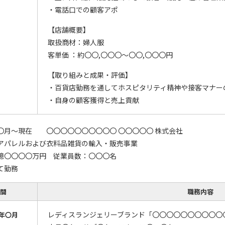
・電話口での顧客アポ
【店舗概要】
取扱商材：婦人服
客単価 ：約〇〇,〇〇〇～〇〇,〇〇〇円
【取り組みと成果・評価】
・百貨店勤務を通してホスピタリティ精神や接客マナー
・自身の顧客獲得と売上貢献
〇月～現在 〇〇〇〇〇〇〇〇〇〇 〇〇〇〇〇 株式会社
アパレルおよび衣料品雑貨の輸入・販売事業
憶〇〇〇〇万円 従業員数：〇〇〇名
て勤務
間
職務内容
レディスランジェリーブランド「〇〇〇〇〇〇〇〇〇〇
年〇月