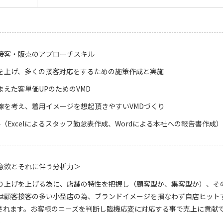
接客・販売のアプローチスキル
を上げ、多くの接客対応をするための施策作成と実施
まえた客単価UPのためのVMD
線を考え、着用イメージを想起頂きやすいVMDづくり
ル（Excelによるスタッフ勤怠表作成、Wordによる本社への報告書作成）
意欲とそれに伴う分析力＞
り上げを上げる為に、店舗の特性を把握し（顧客型か、集客型か）、そ
は顧客接客の多い小型店の為、ブランドイメージを損なわず自店ヒット
されます。お客様のニーズを判断し臨機応変に対応する事で売上に貢献