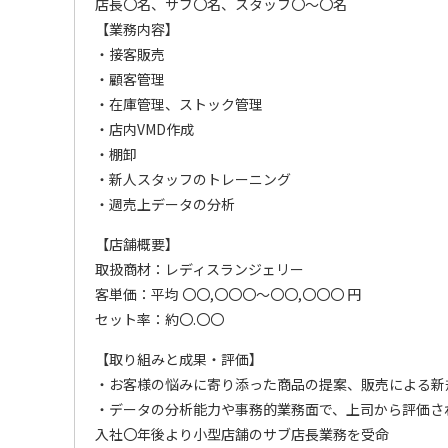
店長〇名、サブ〇名、スタッフ〇〜〇名
【業務内容】
・接客販売
・顧客管理
・在庫管理、ストック管理
・店内VMD作成
・棚卸
・新人スタッフのトレーニング
・週売上データの分析
【店舗概要】
取扱商材：レディスランジェリー
客単価：平均 〇〇,〇〇〇～〇〇,〇〇〇 円
セット率：約〇.〇〇
【取り組みと成果・評価】
・お客様の悩みに寄り添った商品の提案、販売による新
・データの分析能力や事務的業務面で、上司から評価さ
入社〇年後より小型店舗のサブ店長業務を受命