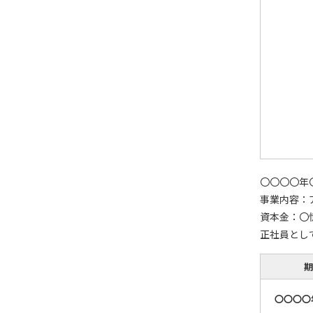
〇〇〇〇年
事業内容：
資本金：〇
正社員とし
期
〇〇〇〇