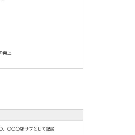
の向上
〇」〇〇〇店 サブとして配属