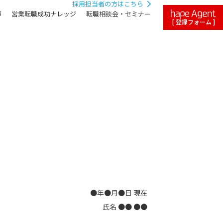
採用担当者の方はこちら
声
営業転職成功ナレッジ
転職相談会・セミナー
[ 登録フォーム ]
●年●月●日 現在
氏名 ●● ●●