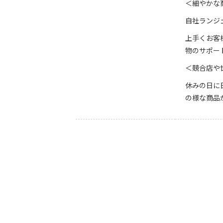
＜細やかな
自社ランジ
上手くお客
物のサポー
＜競合店や世
休みの日に
の様な商品