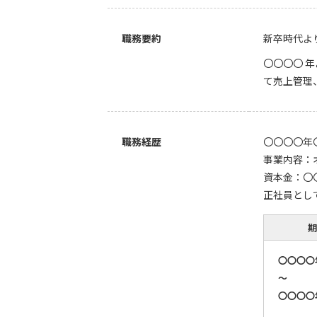
職務要約
新卒時代よ
〇〇〇〇 
て売上管理、
職務経歴
〇〇〇〇年
事業内容：
資本金：〇
正社員とし
期
〇〇〇〇
～
〇〇〇〇