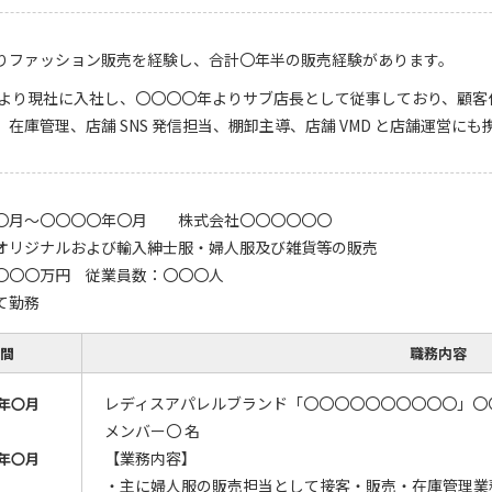
りファッション販売を経験し、合計〇年半の販売経験があります。
年より現社に入社し、〇〇〇〇年よりサブ店長として従事しており、顧
在庫管理、店舗 SNS 発信担当、棚卸主導、店舗 VMD と店舗運営に
〇月～〇〇〇〇年〇月 株式会社〇〇〇〇〇〇
オリジナルおよび輸入紳士服・婦人服及び雑貨等の販売
〇〇〇万円 従業員数：〇〇〇人
て勤務
間
職務内容
レディスアパレルブランド「〇〇〇〇〇〇〇〇〇〇」〇
年〇月
メンバー〇 名
【業務内容】
年〇月
・主に婦人服の販売担当として接客・販売・在庫管理業