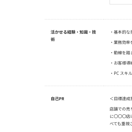
活かせる経験・知識・技
・基本的な
術
・業務効率
・動線を踏
・お客様導
・PC スキ
自己PR
＜目標達成
店舗での売
に〇〇〇店
べても重視