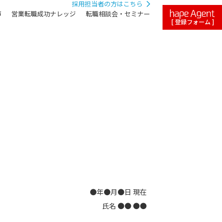
採用担当者の方はこちら
声
営業転職成功ナレッジ
転職相談会・セミナー
[ 登録フォーム ]
●年●月●日 現在
氏名 ●● ●●