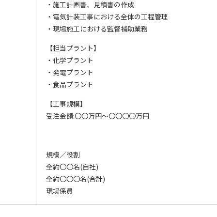
・施工計画書、見積書の作成
・電気計装工事における全体の工程管理
・現場施工における監督補助業務
【担当プラント】
・化学プラント
・発電プラント
・食品プラント
【工事規模】
受注金額:〇〇万円～〇〇〇〇万円
規模／役割
全約〇〇名(自社)
全約〇〇〇名(合計)
現場係員