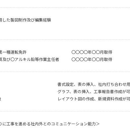
使用した製図制作及び編集経験
第一種運転免許
〇〇〇〇年〇〇月取得
質及び〇アルキル鉛等作業主任者
〇〇〇〇年〇〇月取得
書式設定、表の挿入、社内打ち合わせ
グラフ、表の挿入、工事報告書作成が
t
レイアウト図の作成、新規資料作成が
りに工事を進める社内外とのコミュニケーション能力＞