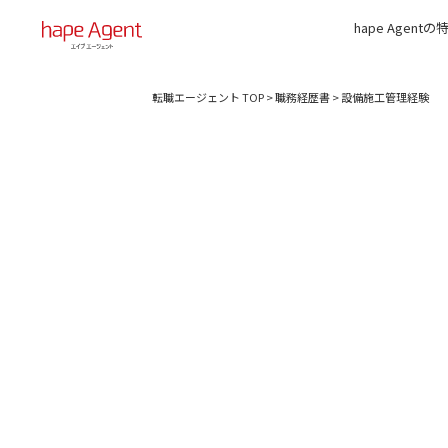
hape Agentの
転職エージェント TOP
>
職務経歴書
>
設備施工管理経験