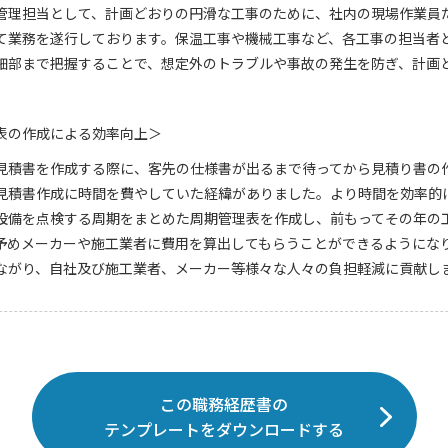
管理担当として、計画どおりの円滑な工事のために、社内の現場作業員
て業務を遂行しております。保温工事や機械工事など、各工事の担当者
細部まで把握することで、想定外のトラブルや事故の発生を防ぎ、計画
表の作成による効率向上＞
見積書を作成する際に、客先の仕様書が出るまで待ってから見積り書の
見積書作成に時間を費やしていた経緯がありました。より時間を効率的
設備を点検する周期をまとめた周期管理表を作成し、前もってその年の
予めメーカーや施工業者に費用を算出してもらうことができるようにな
ながり、自社及び施工業者、メーカー等様々な人々の負担軽減に貢献し
この職務経歴書の
テンプレートをダウンロードする