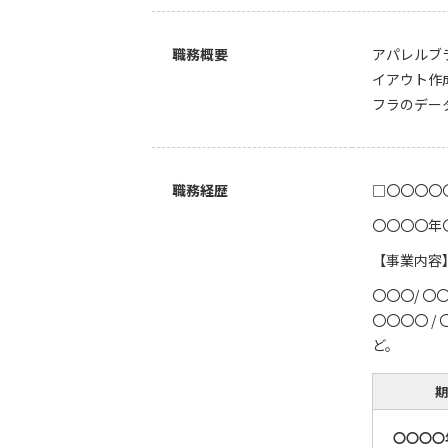
職務概要
アパレルブ
イアウト作
フラのデー
職務経歴
□〇〇〇〇
〇〇〇〇年
【事業内容
〇〇〇/ 〇
〇〇〇〇 /
ど。
期
〇〇〇〇