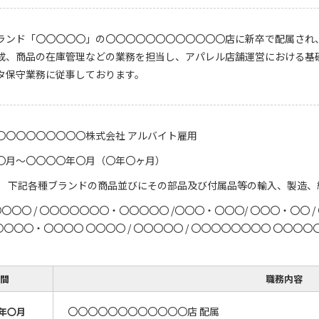
ランド「〇〇〇〇〇」の〇〇〇〇〇〇〇〇〇〇〇〇店に新卒で配属され
成、商品の在庫管理などの業務を担当し、アパレル店舗運営における基
タ保守業務に従事しております。
〇〇〇〇〇〇〇〇〇株式会社 アルバイト雇用
〇月～〇〇〇〇年〇月（〇年〇ヶ月）
】 下記各種ブランドの商品並びにその部品及び付属品等の輸入、製造、
〇〇〇〇 / 〇〇〇〇〇〇〇・〇〇〇〇〇 /〇〇〇・〇〇〇/ 〇〇〇・〇〇 / 〇
 〇〇〇〇・〇〇〇〇 〇〇〇〇 / 〇〇〇〇〇 / 〇〇〇〇〇〇〇〇 〇
間
職務内容
〇〇〇〇〇〇〇〇〇〇〇〇店 配属
年〇月