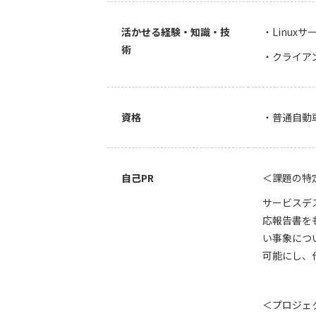
活かせる経験・知識・技
・Linux
術
・クライア
資格
・普通自動
自己PR
＜課題の特
サービスデ
応報告書を
い事象につ
可能にし、
＜プロジェ