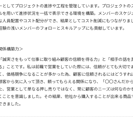
ーとしてプロジェクトの進捗や工程を管理しています。プロジェクトの
ールを用いて進捗状況を一括で表示できる環境を構築。メンバーのスケジ
な人員配置やコスト配分ができ、結果としてコスト削減にもつながりま
経験の浅いメンバーのフォローとスキルアップにも貢献しています。
関係構築力＞
「誠実さをもって仕事に取り組み顧客の信頼を得る力」と「相手の話を
る」ことです。私は前職で営業をしていた際には、信頼がとても大切で
く、価格競争になることが多かった為、顧客に信頼されるにはどうすれ
顧客から気に入って頂き、頼ってもらえる関係になり、「〇〇さんだか
た、営業として単なる押し売りではなく、常に顧客のニーズは何なのか
くことを意識しました。その結果、他社から購入することが出来る商品
できました。