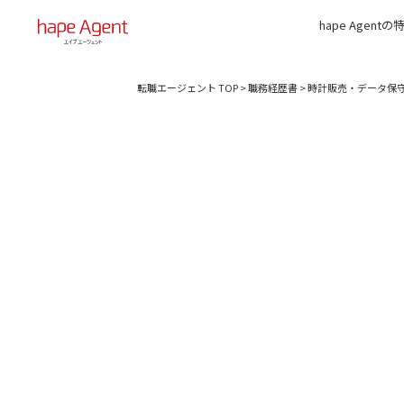
hape Agentの
転職エージェント TOP
>
職務経歴書
>
時計販売・データ保