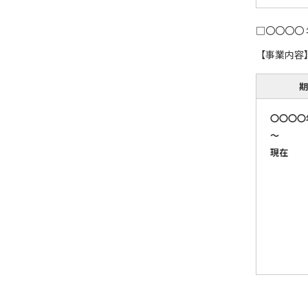
□〇〇〇〇 
【事業内容
期
〇〇〇〇
～
現在