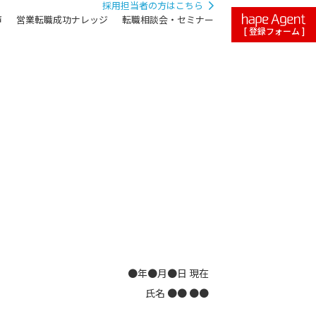
採用担当者の方はこちら
声
営業転職成功ナレッジ
転職相談会・セミナー
[ 登録フォーム ]
●年●月●日 現在
氏名 ●● ●●